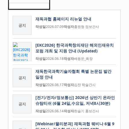
재독과협 홈페이지 리뉴얼 안내
공지
작성일
2026.07.09
작성자
홍원형 정보간사
[EKC2026] 한국과학창의재단 해외인재유치
포럼 개최 및 지원 안내 (Updated)
작성일
2026.06.18
작성자
배동운_회장
재독한국과학기술자협회 특별 논문집 발간
일정 안내
공지
작성일
2026.06.17
작성자
김찬 학술간사
[전기/전자/정보통신] 2026년 상반기 온라인
슈탐티쉬 (6월 24일,수요일, 저녁8시30분)
공지
작성일
2026.06.14
작성자
한슬기 홍보간사
[Webinar/물리분과] 재독과협 웨비나 6월 9