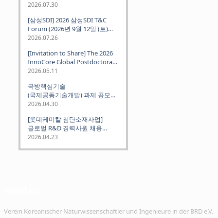
2026.07.30
[삼성SDI] 2026 삼성SDI T&C
Forum (2026년 9월 12일 (토)
뮌헨 개최)
2026.07.26
[Invitation to Share] The 2026
InnoCore Global Postdoctoral
Job Fair: Meet Korea's 4 Major
2026.05.11
Science and Technology
국방핵심기술
Institutes
(국제공동기술개발) 과제 공모
안내 (~2026.06.26)
2026.04.30
[롯데케미칼 첨단소재사업]
글로벌 R&D 경력사원 채용
(~2026. 5.5)
2026.04.23
VeKNI e.V.
Verein Koreanischer Naturwissenschaftler und Ingenieure in der BRD e.V.