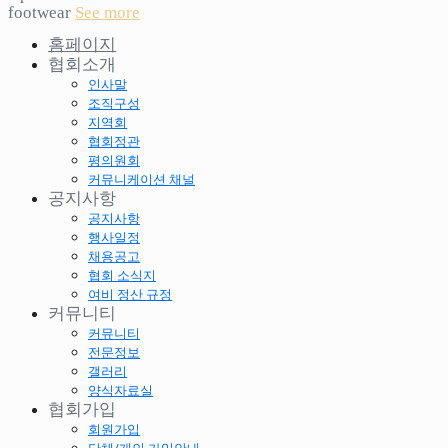
footwear
See more
홈페이지
협회소개
인사말
조직구성
지역회
협회정관
평의원회
커뮤니케이션 채널
공지사항
공지사항
행사일정
채용공고
협회 소식지
여비 정산 규정
커뮤니티
커뮤니티
전문정보
갤러리
양식자료실
협회가입
회원가입