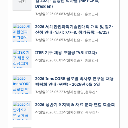
일 20시 - 김승현 박사님 (MPI-CPfS,
공지
Dresden)
작성일
2026.06.08
작성자
한슬기 홍보간사
2026 세계한인과학기술인대회 개최 및 참가
신청 안내 (일시: 7/7~8, 참가등록: ~6/25)
작성일
2026.06.05
작성자
한슬기 홍보간사
ITER 기구 채용 모집공고(제412차)
작성일
2026.06.01
작성자
한슬기 홍보간사
2026 InnoCORE 글로벌 박사후 연구원 채용
박람회 안내 (뮌헨) - 2026년 6월 5일
작성일
2026.05.22
작성자
정현영_총무간사
2026 상반기 9 지역 & 재료 분과 연합 학술회
작성일
2026.05.22
작성자
정현영_총무간사