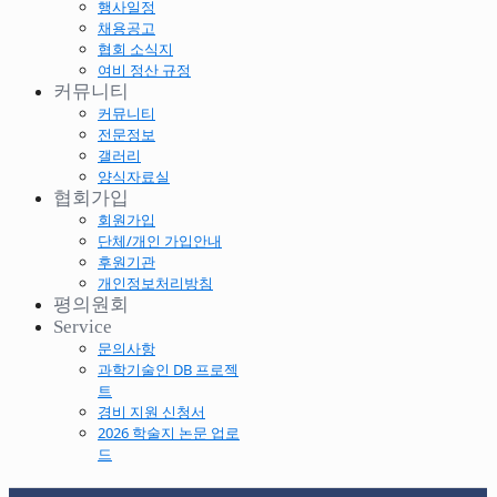
행사일정
채용공고
협회 소식지
여비 정산 규정
커뮤니티
커뮤니티
전문정보
갤러리
양식자료실
협회가입
회원가입
단체/개인 가입안내
후원기관
개인정보처리방침
평의원회
Service
문의사항
과학기술인 DB 프로젝
트
경비 지원 신청서
2026 학술지 논문 업로
드