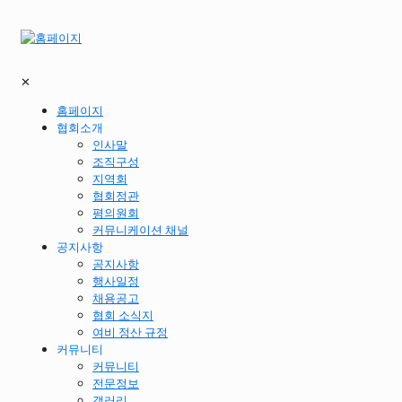
✕
홈페이지
협회소개
인사말
조직구성
지역회
협회정관
평의원회
커뮤니케이션 채널
공지사항
공지사항
행사일정
채용공고
협회 소식지
여비 정산 규정
커뮤니티
커뮤니티
전문정보
갤러리