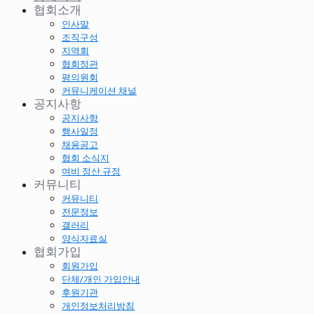
협회소개
인사말
조직구성
지역회
협회정관
평의원회
커뮤니케이션 채널
공지사항
공지사항
행사일정
채용공고
협회 소식지
여비 정산 규정
커뮤니티
커뮤니티
전문정보
갤러리
양식자료실
협회가입
회원가입
단체/개인 가입안내
후원기관
개인정보처리방침