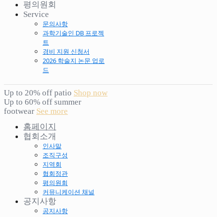
평의원회
Service
문의사항
과학기술인 DB 프로젝
트
경비 지원 신청서
2026 학술지 논문 업로
드
Up to 20% off patio
Shop now
Up to 60% off summer
footwear
See more
홈페이지
협회소개
인사말
조직구성
지역회
협회정관
평의원회
커뮤니케이션 채널
공지사항
공지사항