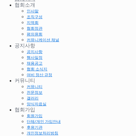
협회소개
인사말
조직구성
지역회
협회정관
평의원회
커뮤니케이션 채널
공지사항
공지사항
행사일정
채용공고
협회 소식지
여비 정산 규정
커뮤니티
커뮤니티
전문정보
갤러리
양식자료실
협회가입
회원가입
단체/개인 가입안내
후원기관
개인정보처리방침