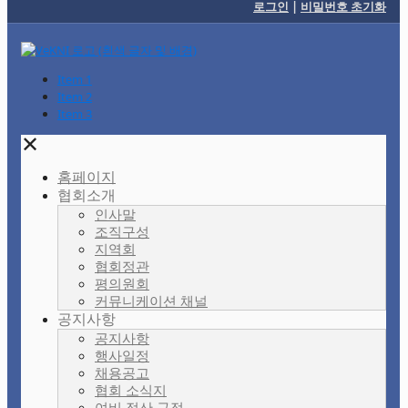
로그인
|
비밀번호 초기화
Item 1
Item 2
Item 3
✕
홈페이지
협회소개
인사말
조직구성
지역회
협회정관
평의원회
커뮤니케이션 채널
공지사항
공지사항
행사일정
채용공고
협회 소식지
여비 정산 규정