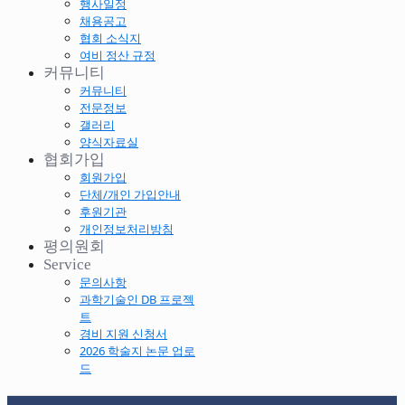
행사일정
채용공고
협회 소식지
여비 정산 규정
커뮤니티
커뮤니티
전문정보
갤러리
양식자료실
협회가입
회원가입
단체/개인 가입안내
후원기관
개인정보처리방침
평의원회
Service
문의사항
과학기술인 DB 프로젝
트
경비 지원 신청서
2026 학술지 논문 업로
드