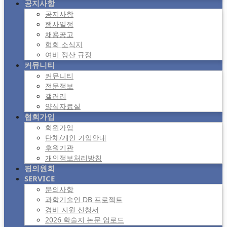
공지사항
공지사항
행사일정
채용공고
협회 소식지
여비 정산 규정
커뮤니티
커뮤니티
전문정보
갤러리
양식자료실
협회가입
회원가입
단체/개인 가입안내
후원기관
개인정보처리방침
평의원회
SERVICE
문의사항
과학기술인 DB 프로젝트
경비 지원 신청서
2026 학술지 논문 업로드