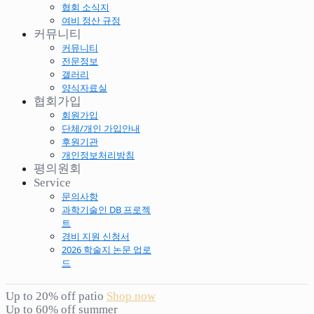
협회 소식지
여비 정산 규정
커뮤니티
커뮤니티
전문정보
갤러리
양식자료실
협회가입
회원가입
단체/개인 가입안내
후원기관
개인정보처리방침
평의원회
Service
문의사항
과학기술인 DB 프로젝
트
경비 지원 신청서
2026 학술지 논문 업로
드
Up to 20% off patio
Shop now
Up to 60% off summer