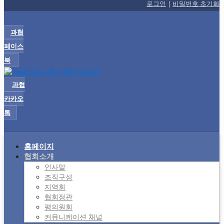
로그인
|
비밀번호 초기화
과협
페이스
북
과협
카카오
톡
홈페이지
협회소개
인사말
조직구성
지역회
협회정관
평의원회
커뮤니케이션 채널