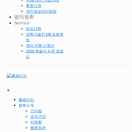
단체/개인 가입안내
후원기관
개인정보처리방침
평의원회
Service
문의사항
과학기술인 DB 프로젝
트
경비 지원 신청서
2026 학술지 논문 업로
드
✕
홈페이지
협회소개
인사말
조직구성
지역회
협회정관