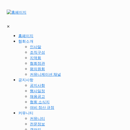
✕
홈페이지
협회소개
인사말
조직구성
지역회
협회정관
평의원회
커뮤니케이션 채널
공지사항
공지사항
행사일정
채용공고
협회 소식지
여비 정산 규정
커뮤니티
커뮤니티
전문정보
갤러리