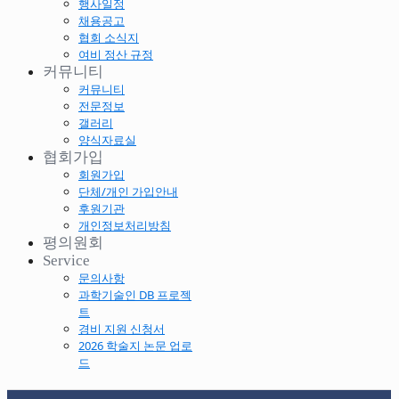
행사일정
채용공고
협회 소식지
여비 정산 규정
커뮤니티
커뮤니티
전문정보
갤러리
양식자료실
협회가입
회원가입
단체/개인 가입안내
후원기관
개인정보처리방침
평의원회
Service
문의사항
과학기술인 DB 프로젝
트
경비 지원 신청서
2026 학술지 논문 업로
드