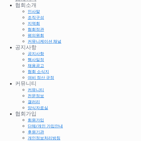
협회소개
인사말
조직구성
지역회
협회정관
평의원회
커뮤니케이션 채널
공지사항
공지사항
행사일정
채용공고
협회 소식지
여비 정산 규정
커뮤니티
커뮤니티
전문정보
갤러리
양식자료실
협회가입
회원가입
단체/개인 가입안내
후원기관
개인정보처리방침