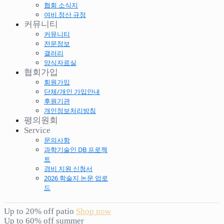
협회 소식지
여비 정산 규정
커뮤니티
커뮤니티
전문정보
갤러리
양식자료실
협회가입
회원가입
단체/개인 가입안내
후원기관
개인정보처리방침
평의원회
Service
문의사항
과학기술인 DB 프로젝
트
경비 지원 신청서
2026 학술지 논문 업로
드
Up to 20% off patio
Shop now
Up to 60% off summer