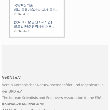
Science and Technology
국방핵심기술
Institutes
(국제공동기술개발) 과제 공모
안내 (~2026.06.26)
2026.04.30
[롯데케미칼 첨단소재사업]
글로벌 R&D 경력사원 채용
(~2026. 5.5)
2026.04.23
VeKNI e.V.
Verein Koreanischer Naturwissenschaftler und Ingenieure in
der BRD e.V.
The Korean Scientists and Engineers Association in the FRG
Konrad-Zuse-Straße 10