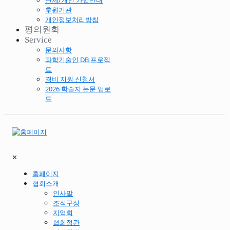
단체/개인 가입안내
후원기관
개인정보처리방침
평의원회
Service
문의사항
과학기술인 DB 프로젝
트
경비 지원 신청서
2026 학술지 논문 업로
드
✕
홈페이지
협회소개
인사말
조직구성
지역회
협회정관