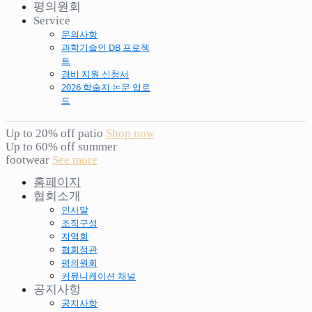
평의원회
Service
문의사항
과학기술인 DB 프로젝
트
경비 지원 신청서
2026 학술지 논문 업로
드
Up to 20% off patio
Shop now
Up to 60% off summer
footwear
See more
홈페이지
협회소개
인사말
조직구성
지역회
협회정관
평의원회
커뮤니케이션 채널
공지사항
공지사항