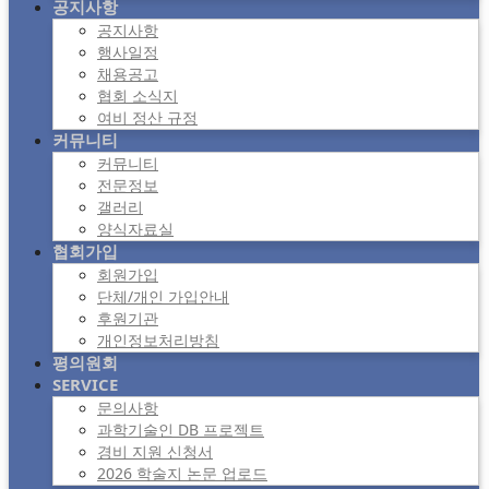
공지사항
공지사항
행사일정
채용공고
협회 소식지
여비 정산 규정
커뮤니티
커뮤니티
전문정보
갤러리
양식자료실
협회가입
회원가입
단체/개인 가입안내
후원기관
개인정보처리방침
평의원회
SERVICE
문의사항
과학기술인 DB 프로젝트
경비 지원 신청서
2026 학술지 논문 업로드