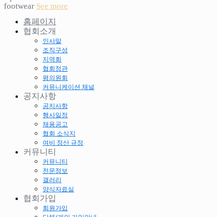
footwear
See more
홈페이지
협회소개
인사말
조직구성
지역회
협회정관
평의원회
커뮤니케이션 채널
공지사항
공지사항
행사일정
채용공고
협회 소식지
여비 정산 규정
커뮤니티
커뮤니티
전문정보
갤러리
양식자료실
협회가입
회원가입