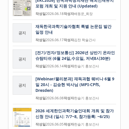
[EKC2026] 한국과학창의재단 해외인재유치
포럼 개최 및 지원 안내 (Updated)
작성일
2026.06.18
작성자
배동운_회장
재독한국과학기술자협회 특별 논문집 발간
일정 안내
공지
작성일
2026.06.17
작성자
김찬 학술간사
[전기/전자/정보통신] 2026년 상반기 온라인
슈탐티쉬 (6월 24일,수요일, 저녁8시30분)
공지
작성일
2026.06.14
작성자
한슬기 홍보간사
[Webinar/물리분과] 재독과협 웨비나 6월 9
일 20시 - 김승현 박사님 (MPI-CPfS,
공지
Dresden)
작성일
2026.06.08
작성자
한슬기 홍보간사
2026 세계한인과학기술인대회 개최 및 참가
신청 안내 (일시: 7/7~8, 참가등록: ~6/25)
작성일
2026.06.05
작성자
한슬기 홍보간사