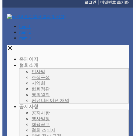
로그인
|
비밀번호 초기화
Item 1
Item 2
Item 3
✕
홈페이지
협회소개
인사말
조직구성
지역회
협회정관
평의원회
커뮤니케이션 채널
공지사항
공지사항
행사일정
채용공고
협회 소식지
여비 정산 규정