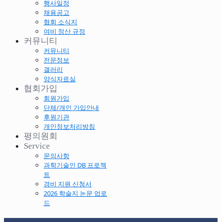
행사일정
채용공고
협회 소식지
여비 정산 규정
커뮤니티
커뮤니티
전문정보
갤러리
양식자료실
협회가입
회원가입
단체/개인 가입안내
후원기관
개인정보처리방침
평의원회
Service
문의사항
과학기술인 DB 프로젝
트
경비 지원 신청서
2026 학술지 논문 업로
드