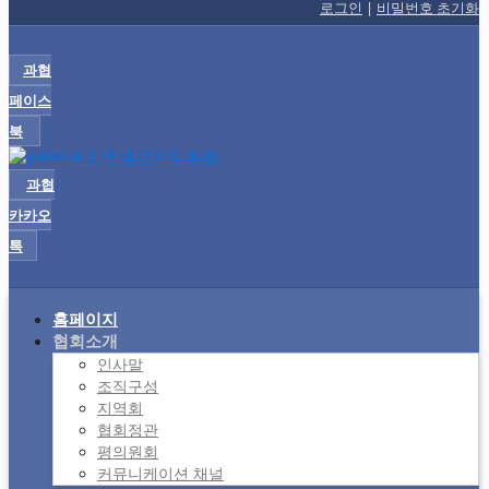
로그인
|
비밀번호 초기화
과협
페이스
북
과협
카카오
톡
홈페이지
협회소개
인사말
조직구성
지역회
협회정관
평의원회
커뮤니케이션 채널