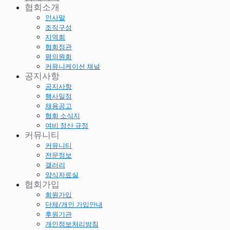
협회소개
인사말
조직구성
지역회
협회정관
평의원회
커뮤니케이션 채널
공지사항
공지사항
행사일정
채용공고
협회 소식지
여비 정산 규정
커뮤니티
커뮤니티
전문정보
갤러리
양식자료실
협회가입
회원가입
단체/개인 가입안내
후원기관
개인정보처리방침