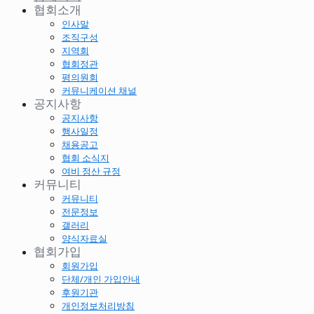
협회소개
인사말
조직구성
지역회
협회정관
평의원회
커뮤니케이션 채널
공지사항
공지사항
행사일정
채용공고
협회 소식지
여비 정산 규정
커뮤니티
커뮤니티
전문정보
갤러리
양식자료실
협회가입
회원가입
단체/개인 가입안내
후원기관
개인정보처리방침