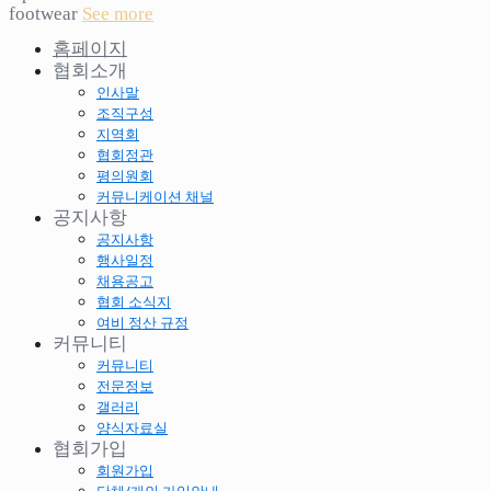
footwear
See more
홈페이지
협회소개
인사말
조직구성
지역회
협회정관
평의원회
커뮤니케이션 채널
공지사항
공지사항
행사일정
채용공고
협회 소식지
여비 정산 규정
커뮤니티
커뮤니티
전문정보
갤러리
양식자료실
협회가입
회원가입