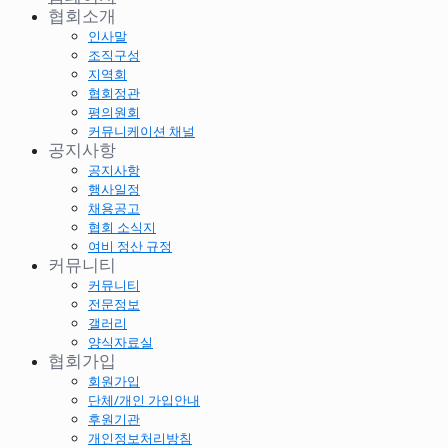
협회소개
인사말
조직구성
지역회
협회정관
평의원회
커뮤니케이션 채널
공지사항
공지사항
행사일정
채용공고
협회 소식지
여비 정산 규정
커뮤니티
커뮤니티
전문정보
갤러리
양식자료실
협회가입
회원가입
단체/개인 가입안내
후원기관
개인정보처리방침