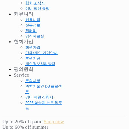
협회 소식지
여비 정산 규정
커뮤니티
커뮤니티
전문정보
갤러리
양식자료실
협회가입
회원가입
단체/개인 가입안내
후원기관
개인정보처리방침
평의원회
Service
문의사항
과학기술인 DB 프로젝
트
경비 지원 신청서
2026 학술지 논문 업로
드
Up to 20% off patio
Shop now
Up to 60% off summer