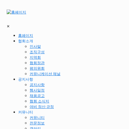
✕
홈페이지
협회소개
인사말
조직구성
지역회
협회정관
평의원회
커뮤니케이션 채널
공지사항
공지사항
행사일정
채용공고
협회 소식지
여비 정산 규정
커뮤니티
커뮤니티
전문정보
갤러리