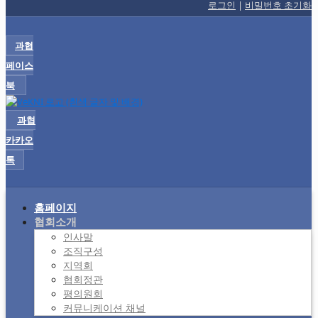
로그인
|
비밀번호 초기화
과협
페이스
북
과협
카카오
톡
홈페이지
협회소개
인사말
조직구성
지역회
협회정관
평의원회
커뮤니케이션 채널