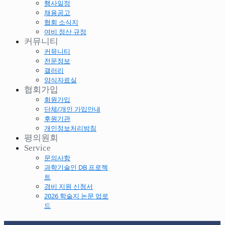
행사일정
채용공고
협회 소식지
여비 정산 규정
커뮤니티
커뮤니티
전문정보
갤러리
양식자료실
협회가입
회원가입
단체/개인 가입안내
후원기관
개인정보처리방침
평의원회
Service
문의사항
과학기술인 DB 프로젝
트
경비 지원 신청서
2026 학술지 논문 업로
드