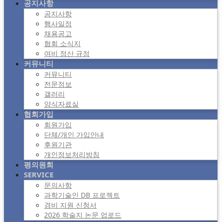
공지사항
공지사항
행사일정
채용공고
협회 소식지
여비 정산 규정
커뮤니티
커뮤니티
전문정보
갤러리
양식자료실
협회가입
회원가입
단체/개인 가입안내
후원기관
개인정보처리방침
평의원회
SERVICE
문의사항
과학기술인 DB 프로젝트
경비 지원 신청서
2026 학술지 논문 업로드