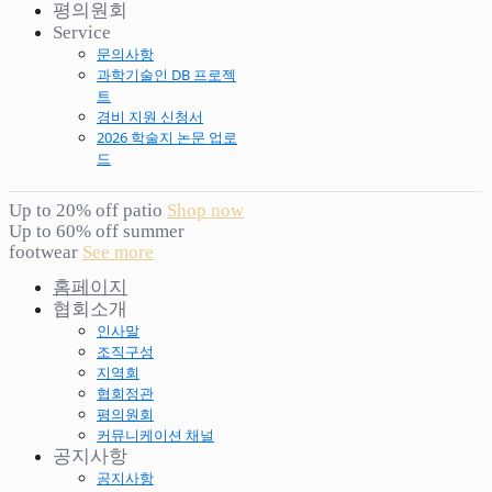
평의원회
Service
문의사항
과학기술인 DB 프로젝
트
경비 지원 신청서
2026 학술지 논문 업로
드
Up to 20% off patio
Shop now
Up to 60% off summer
footwear
See more
홈페이지
협회소개
인사말
조직구성
지역회
협회정관
평의원회
커뮤니케이션 채널
공지사항
공지사항