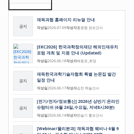
재독과협 홈페이지 리뉴얼 안내
공지
작성일
2026.07.09
작성자
홍원형 정보간사
[EKC2026] 한국과학창의재단 해외인재유치
포럼 개최 및 지원 안내 (Updated)
작성일
2026.06.18
작성자
배동운_회장
재독한국과학기술자협회 특별 논문집 발간
일정 안내
공지
작성일
2026.06.17
작성자
김찬 학술간사
[전기/전자/정보통신] 2026년 상반기 온라인
슈탐티쉬 (6월 24일,수요일, 저녁8시30분)
공지
작성일
2026.06.14
작성자
한슬기 홍보간사
[Webinar/물리분과] 재독과협 웨비나 6월 9