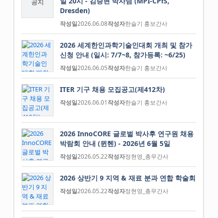
일 20시 - 김승현 박사님 (MPI-CPfS,
공지
Dresden)
작성일
2026.06.08
작성자
한슬기 홍보간사
2026 세계한인과학기술인대회 개최 및 참가
신청 안내 (일시: 7/7~8, 참가등록: ~6/25)
작성일
2026.06.05
작성자
한슬기 홍보간사
ITER 기구 채용 모집공고(제412차)
작성일
2026.06.01
작성자
한슬기 홍보간사
2026 InnoCORE 글로벌 박사후 연구원 채용
박람회 안내 (뮌헨) - 2026년 6월 5일
작성일
2026.05.22
작성자
정현영_총무간사
2026 상반기 9 지역 & 재료 분과 연합 학술회
작성일
2026.05.22
작성자
정현영_총무간사