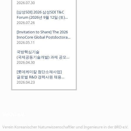
2026.07.30
[삼성SDI] 2026 삼성SDI T&C
Forum (2026년 9월 12일 (토)
뮌헨 개최)
2026.07.26
[Invitation to Share] The 2026
InnoCore Global Postdoctoral
Job Fair: Meet Korea's 4 Major
2026.05.11
Science and Technology
국방핵심기술
Institutes
(국제공동기술개발) 과제 공모
안내 (~2026.06.26)
2026.04.30
[롯데케미칼 첨단소재사업]
글로벌 R&D 경력사원 채용
(~2026. 5.5)
2026.04.23
VeKNI e.V.
Verein Koreanischer Naturwissenschaftler und Ingenieure in der BRD e.V.