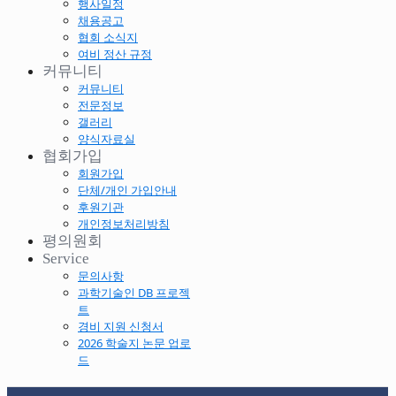
행사일정
채용공고
협회 소식지
여비 정산 규정
커뮤니티
커뮤니티
전문정보
갤러리
양식자료실
협회가입
회원가입
단체/개인 가입안내
후원기관
개인정보처리방침
평의원회
Service
문의사항
과학기술인 DB 프로젝
트
경비 지원 신청서
2026 학술지 논문 업로
드