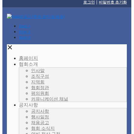
로그인
|
비밀번호 초기화
Item 1
Item 2
Item 3
✕
홈페이지
협회소개
인사말
조직구성
지역회
협회정관
평의원회
커뮤니케이션 채널
공지사항
공지사항
행사일정
채용공고
협회 소식지
여비 정산 규정