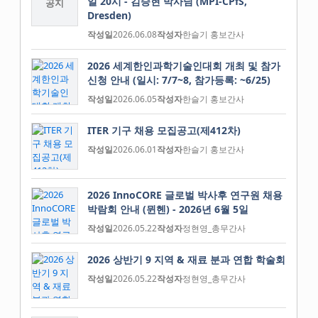
일 20시 - 김승현 박사님 (MPI-CPfS,
공지
Dresden)
작성일
2026.06.08
작성자
한슬기 홍보간사
2026 세계한인과학기술인대회 개최 및 참가
신청 안내 (일시: 7/7~8, 참가등록: ~6/25)
작성일
2026.06.05
작성자
한슬기 홍보간사
ITER 기구 채용 모집공고(제412차)
작성일
2026.06.01
작성자
한슬기 홍보간사
2026 InnoCORE 글로벌 박사후 연구원 채용
박람회 안내 (뮌헨) - 2026년 6월 5일
작성일
2026.05.22
작성자
정현영_총무간사
2026 상반기 9 지역 & 재료 분과 연합 학술회
작성일
2026.05.22
작성자
정현영_총무간사