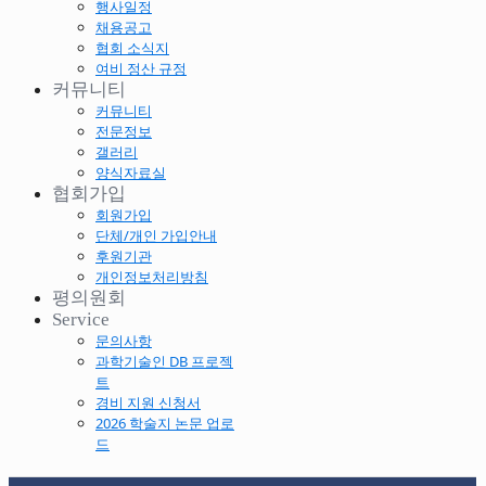
행사일정
채용공고
협회 소식지
여비 정산 규정
커뮤니티
커뮤니티
전문정보
갤러리
양식자료실
협회가입
회원가입
단체/개인 가입안내
후원기관
개인정보처리방침
평의원회
Service
문의사항
과학기술인 DB 프로젝
트
경비 지원 신청서
2026 학술지 논문 업로
드