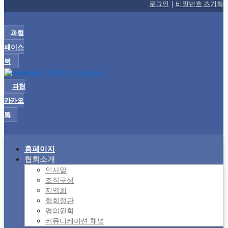
로그인
|
비밀번호 초기화
과협
페이스
북
과협
카카오
톡
홈페이지
협회소개
인사말
조직구성
지역회
협회정관
평의원회
커뮤니케이션 채널