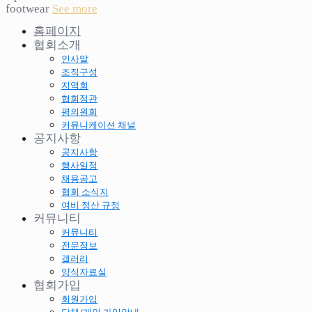
footwear
See more
홈페이지
협회소개
인사말
조직구성
지역회
협회정관
평의원회
커뮤니케이션 채널
공지사항
공지사항
행사일정
채용공고
협회 소식지
여비 정산 규정
커뮤니티
커뮤니티
전문정보
갤러리
양식자료실
협회가입
회원가입