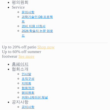
평의원회
Service
문의사항
과학기술인 DB 프로젝
트
경비 지원 신청서
2026 학술지 논문 업로
드
Up to 20% off patio
Shop now
Up to 60% off summer
footwear
See more
홈페이지
협회소개
인사말
조직구성
지역회
협회정관
평의원회
커뮤니케이션 채널
공지사항
공지사항