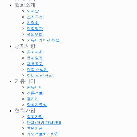
협회소개
인사말
조직구성
지역회
협회정관
평의원회
커뮤니케이션 채널
공지사항
공지사항
행사일정
채용공고
협회 소식지
여비 정산 규정
커뮤니티
커뮤니티
전문정보
갤러리
양식자료실
협회가입
회원가입
단체/개인 가입안내
후원기관
개인정보처리방침