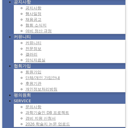
공지사항
공지사항
행사일정
채용공고
협회 소식지
여비 정산 규정
커뮤니티
커뮤니티
전문정보
갤러리
양식자료실
협회가입
회원가입
단체/개인 가입안내
후원기관
개인정보처리방침
평의원회
SERVICE
문의사항
과학기술인 DB 프로젝트
경비 지원 신청서
2026 학술지 논문 업로드