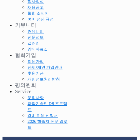
행사일정
채용공고
협회 소식지
여비 정산 규정
커뮤니티
커뮤니티
전문정보
갤러리
양식자료실
협회가입
회원가입
단체/개인 가입안내
후원기관
개인정보처리방침
평의원회
Service
문의사항
과학기술인 DB 프로젝
트
경비 지원 신청서
2026 학술지 논문 업로
드