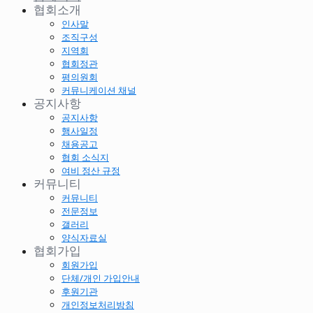
협회소개
인사말
조직구성
지역회
협회정관
평의원회
커뮤니케이션 채널
공지사항
공지사항
행사일정
채용공고
협회 소식지
여비 정산 규정
커뮤니티
커뮤니티
전문정보
갤러리
양식자료실
협회가입
회원가입
단체/개인 가입안내
후원기관
개인정보처리방침