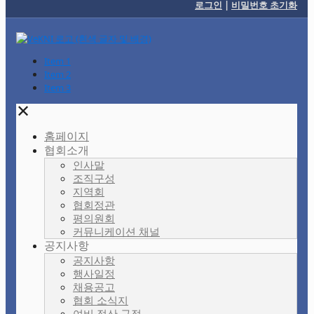
로그인
|
비밀번호 초기화
Item 1
Item 2
Item 3
✕
홈페이지
협회소개
인사말
조직구성
지역회
협회정관
평의원회
커뮤니케이션 채널
공지사항
공지사항
행사일정
채용공고
협회 소식지
여비 정산 규정