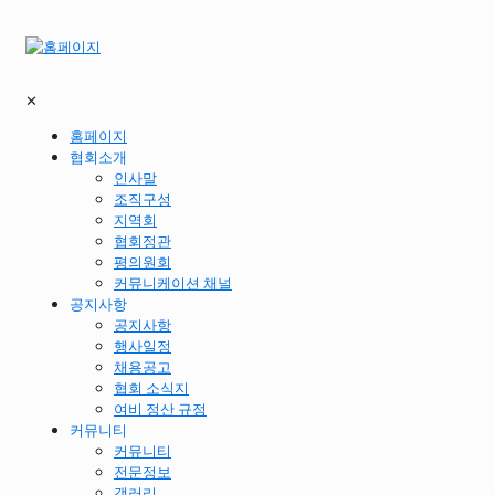
✕
홈페이지
협회소개
인사말
조직구성
지역회
협회정관
평의원회
커뮤니케이션 채널
공지사항
공지사항
행사일정
채용공고
협회 소식지
여비 정산 규정
커뮤니티
커뮤니티
전문정보
갤러리