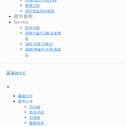
단체/개인 가입안내
후원기관
개인정보처리방침
평의원회
Service
문의사항
과학기술인 DB 프로젝
트
경비 지원 신청서
2026 학술지 논문 업로
드
✕
홈페이지
협회소개
인사말
조직구성
지역회
협회정관