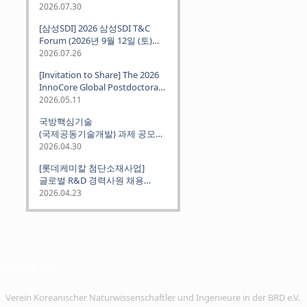
2026.07.30
[삼성SDI] 2026 삼성SDI T&C
Forum (2026년 9월 12일 (토)
뮌헨 개최)
2026.07.26
[Invitation to Share] The 2026
InnoCore Global Postdoctoral
Job Fair: Meet Korea's 4 Major
2026.05.11
Science and Technology
국방핵심기술
Institutes
(국제공동기술개발) 과제 공모
안내 (~2026.06.26)
2026.04.30
[롯데케미칼 첨단소재사업]
글로벌 R&D 경력사원 채용
(~2026. 5.5)
2026.04.23
VeKNI e.V.
Verein Koreanischer Naturwissenschaftler und Ingenieure in der BRD e.V.