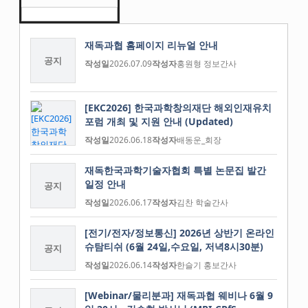
재독과협 홈페이지 리뉴얼 안내
공지
작성일
2026.07.09
작성자
홍원형 정보간사
[EKC2026] 한국과학창의재단 해외인재유치
포럼 개최 및 지원 안내 (Updated)
작성일
2026.06.18
작성자
배동운_회장
재독한국과학기술자협회 특별 논문집 발간
일정 안내
공지
작성일
2026.06.17
작성자
김찬 학술간사
[전기/전자/정보통신] 2026년 상반기 온라인
슈탐티쉬 (6월 24일,수요일, 저녁8시30분)
공지
작성일
2026.06.14
작성자
한슬기 홍보간사
[Webinar/물리분과] 재독과협 웨비나 6월 9