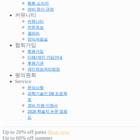
협회 소식지
여비 정산 규정
커뮤니티
커뮤니티
전문정보
갤러리
양식자료실
협회가입
회원가입
단체/개인 가입안내
후원기관
개인정보처리방침
평의원회
Service
문의사항
과학기술인 DB 프로젝
트
경비 지원 신청서
2026 학술지 논문 업로
드
Up to 20% off patio
Shop now
Up to 60% off summer