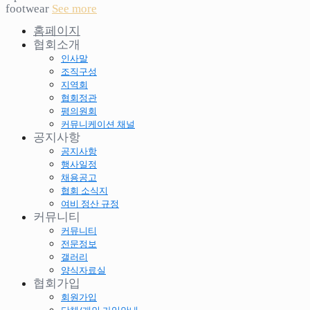
footwear
See more
홈페이지
협회소개
인사말
조직구성
지역회
협회정관
평의원회
커뮤니케이션 채널
공지사항
공지사항
행사일정
채용공고
협회 소식지
여비 정산 규정
커뮤니티
커뮤니티
전문정보
갤러리
양식자료실
협회가입
회원가입