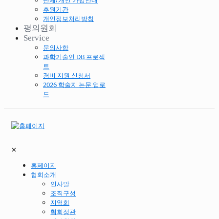
단체/개인 가입안내
후원기관
개인정보처리방침
평의원회
Service
문의사항
과학기술인 DB 프로젝
트
경비 지원 신청서
2026 학술지 논문 업로
드
✕
홈페이지
협회소개
인사말
조직구성
지역회
협회정관