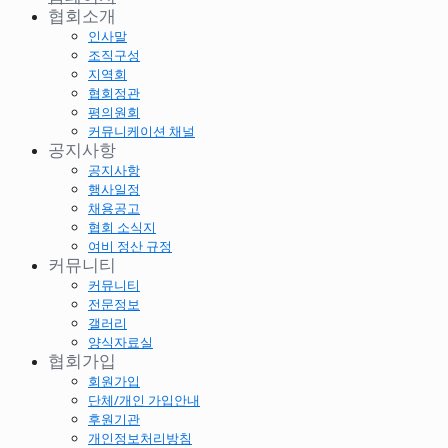
협회소개
인사말
조직구성
지역회
협회정관
평의원회
커뮤니케이션 채널
공지사항
공지사항
행사일정
채용공고
협회 소식지
여비 정산 규정
커뮤니티
커뮤니티
전문정보
갤러리
양식자료실
협회가입
회원가입
단체/개인 가입안내
후원기관
개인정보처리방침