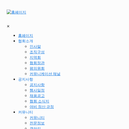
✕
홈페이지
협회소개
인사말
조직구성
지역회
협회정관
평의원회
커뮤니케이션 채널
공지사항
공지사항
행사일정
채용공고
협회 소식지
여비 정산 규정
커뮤니티
커뮤니티
전문정보
갤러리