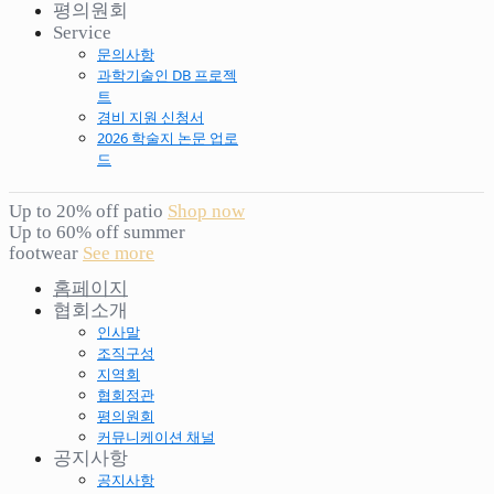
평의원회
Service
문의사항
과학기술인 DB 프로젝
트
경비 지원 신청서
2026 학술지 논문 업로
드
Up to 20% off patio
Shop now
Up to 60% off summer
footwear
See more
홈페이지
협회소개
인사말
조직구성
지역회
협회정관
평의원회
커뮤니케이션 채널
공지사항
공지사항