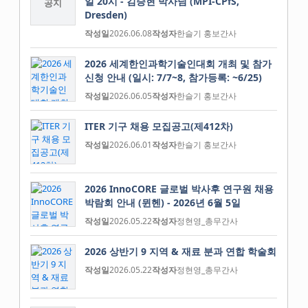
일 20시 - 김승현 박사님 (MPI-CPfS,
공지
Dresden)
작성일
2026.06.08
작성자
한슬기 홍보간사
2026 세계한인과학기술인대회 개최 및 참가
신청 안내 (일시: 7/7~8, 참가등록: ~6/25)
작성일
2026.06.05
작성자
한슬기 홍보간사
ITER 기구 채용 모집공고(제412차)
작성일
2026.06.01
작성자
한슬기 홍보간사
2026 InnoCORE 글로벌 박사후 연구원 채용
박람회 안내 (뮌헨) - 2026년 6월 5일
작성일
2026.05.22
작성자
정현영_총무간사
2026 상반기 9 지역 & 재료 분과 연합 학술회
작성일
2026.05.22
작성자
정현영_총무간사