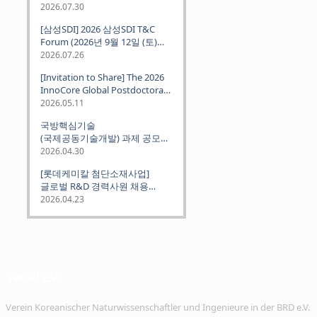
2026.07.30
[삼성SDI] 2026 삼성SDI T&C
Forum (2026년 9월 12일 (토)
뮌헨 개최)
2026.07.26
[Invitation to Share] The 2026
InnoCore Global Postdoctoral
Job Fair: Meet Korea's 4 Major
2026.05.11
Science and Technology
국방핵심기술
Institutes
(국제공동기술개발) 과제 공모
안내 (~2026.06.26)
2026.04.30
[롯데케미칼 첨단소재사업]
글로벌 R&D 경력사원 채용
(~2026. 5.5)
2026.04.23
VeKNI e.V.
Verein Koreanischer Naturwissenschaftler und Ingenieure in der BRD e.V.