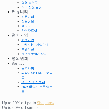
협회 소식지
여비 정산 규정
커뮤니티
커뮤니티
전문정보
갤러리
양식자료실
협회가입
회원가입
단체/개인 가입안내
후원기관
개인정보처리방침
평의원회
Service
문의사항
과학기술인 DB 프로젝
트
경비 지원 신청서
2026 학술지 논문 업로
드
Up to 20% off patio
Shop now
Up to 60% off summer