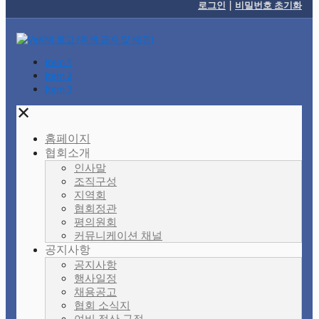
로그인
|
비밀번호 초기화
Item 1
Item 2
Item 3
✕
홈페이지
협회소개
인사말
조직구성
지역회
협회정관
평의원회
커뮤니케이션 채널
공지사항
공지사항
행사일정
채용공고
협회 소식지
여비 정산 규정