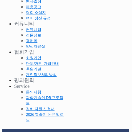
행사일정
채용공고
협회 소식지
여비 정산 규정
커뮤니티
커뮤니티
전문정보
갤러리
양식자료실
협회가입
회원가입
단체/개인 가입안내
후원기관
개인정보처리방침
평의원회
Service
문의사항
과학기술인 DB 프로젝
트
경비 지원 신청서
2026 학술지 논문 업로
드