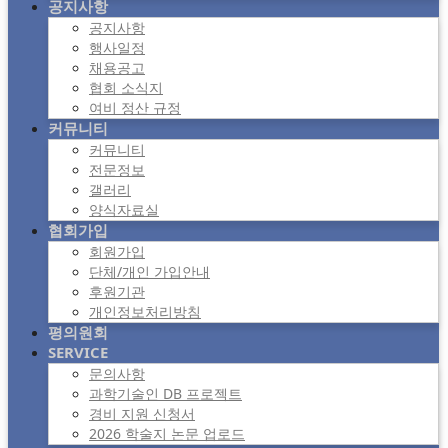
공지사항
공지사항
행사일정
채용공고
협회 소식지
여비 정산 규정
커뮤니티
커뮤니티
전문정보
갤러리
양식자료실
협회가입
회원가입
단체/개인 가입안내
후원기관
개인정보처리방침
평의원회
SERVICE
문의사항
과학기술인 DB 프로젝트
경비 지원 신청서
2026 학술지 논문 업로드