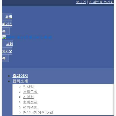
로그인
|
비밀번호 초기화
과협
페이스
북
과협
카카오
톡
홈페이지
협회소개
인사말
조직구성
지역회
협회정관
평의원회
커뮤니케이션 채널