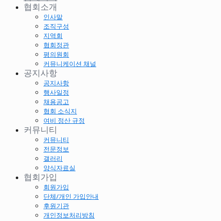
협회소개
인사말
조직구성
지역회
협회정관
평의원회
커뮤니케이션 채널
공지사항
공지사항
행사일정
채용공고
협회 소식지
여비 정산 규정
커뮤니티
커뮤니티
전문정보
갤러리
양식자료실
협회가입
회원가입
단체/개인 가입안내
후원기관
개인정보처리방침