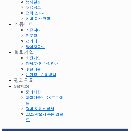
행사일정
채용공고
협회 소식지
여비 정산 규정
커뮤니티
커뮤니티
전문정보
갤러리
양식자료실
협회가입
회원가입
단체/개인 가입안내
후원기관
개인정보처리방침
평의원회
Service
문의사항
과학기술인 DB 프로젝
트
경비 지원 신청서
2026 학술지 논문 업로
드