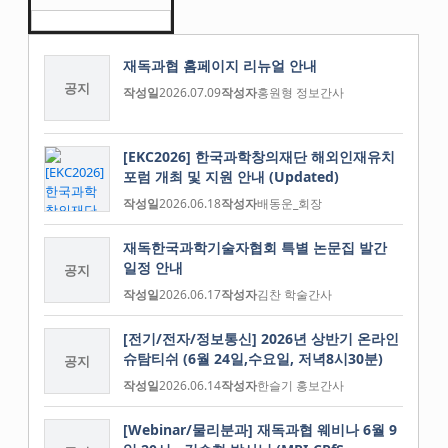
재독과협 홈페이지 리뉴얼 안내
공지
작성일
2026.07.09
작성자
홍원형 정보간사
[EKC2026] 한국과학창의재단 해외인재유치
포럼 개최 및 지원 안내 (Updated)
작성일
2026.06.18
작성자
배동운_회장
재독한국과학기술자협회 특별 논문집 발간
일정 안내
공지
작성일
2026.06.17
작성자
김찬 학술간사
[전기/전자/정보통신] 2026년 상반기 온라인
슈탐티쉬 (6월 24일,수요일, 저녁8시30분)
공지
작성일
2026.06.14
작성자
한슬기 홍보간사
[Webinar/물리분과] 재독과협 웨비나 6월 9