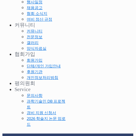
행사일정
채용공고
협회 소식지
여비 정산 규정
커뮤니티
커뮤니티
전문정보
갤러리
양식자료실
협회가입
회원가입
단체/개인 가입안내
후원기관
개인정보처리방침
평의원회
Service
문의사항
과학기술인 DB 프로젝
트
경비 지원 신청서
2026 학술지 논문 업로
드