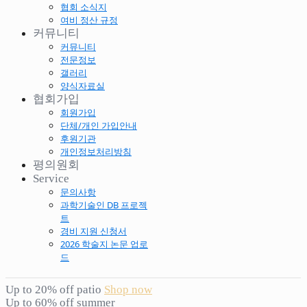
협회 소식지
여비 정산 규정
커뮤니티
커뮤니티
전문정보
갤러리
양식자료실
협회가입
회원가입
단체/개인 가입안내
후원기관
개인정보처리방침
평의원회
Service
문의사항
과학기술인 DB 프로젝
트
경비 지원 신청서
2026 학술지 논문 업로
드
Up to 20% off patio
Shop now
Up to 60% off summer