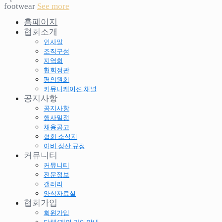
footwear
See more
홈페이지
협회소개
인사말
조직구성
지역회
협회정관
평의원회
커뮤니케이션 채널
공지사항
공지사항
행사일정
채용공고
협회 소식지
여비 정산 규정
커뮤니티
커뮤니티
전문정보
갤러리
양식자료실
협회가입
회원가입