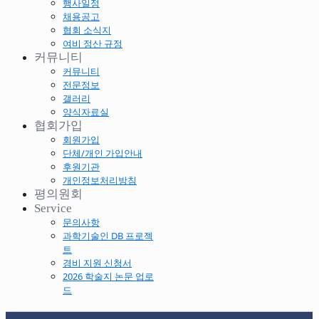
행사일정
채용공고
협회 소식지
여비 정산 규정
커뮤니티
커뮤니티
전문정보
갤러리
양식자료실
협회가입
회원가입
단체/개인 가입안내
후원기관
개인정보처리방침
평의원회
Service
문의사항
과학기술인 DB 프로젝
트
경비 지원 신청서
2026 학술지 논문 업로
드