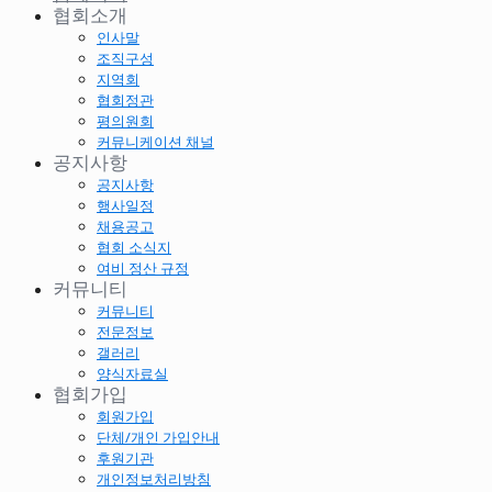
협회소개
인사말
조직구성
지역회
협회정관
평의원회
커뮤니케이션 채널
공지사항
공지사항
행사일정
채용공고
협회 소식지
여비 정산 규정
커뮤니티
커뮤니티
전문정보
갤러리
양식자료실
협회가입
회원가입
단체/개인 가입안내
후원기관
개인정보처리방침