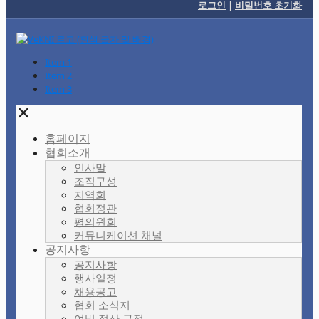
로그인
|
비밀번호 초기화
Item 1
Item 2
Item 3
✕
홈페이지
협회소개
인사말
조직구성
지역회
협회정관
평의원회
커뮤니케이션 채널
공지사항
공지사항
행사일정
채용공고
협회 소식지
여비 정산 규정