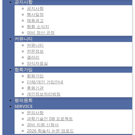
공지사항
공지사항
행사일정
채용공고
협회 소식지
여비 정산 규정
커뮤니티
커뮤니티
전문정보
갤러리
양식자료실
협회가입
회원가입
단체/개인 가입안내
후원기관
개인정보처리방침
평의원회
SERVICE
문의사항
과학기술인 DB 프로젝트
경비 지원 신청서
2026 학술지 논문 업로드