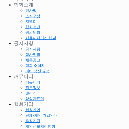
협회소개
인사말
조직구성
지역회
협회정관
평의원회
커뮤니케이션 채널
공지사항
공지사항
행사일정
채용공고
협회 소식지
여비 정산 규정
커뮤니티
커뮤니티
전문정보
갤러리
양식자료실
협회가입
회원가입
단체/개인 가입안내
후원기관
개인정보처리방침