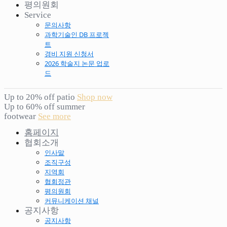
평의원회
Service
문의사항
과학기술인 DB 프로젝
트
경비 지원 신청서
2026 학술지 논문 업로
드
Up to 20% off patio
Shop now
Up to 60% off summer
footwear
See more
홈페이지
협회소개
인사말
조직구성
지역회
협회정관
평의원회
커뮤니케이션 채널
공지사항
공지사항