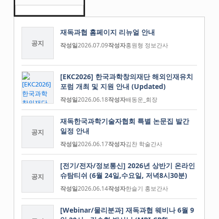
재독과협 홈페이지 리뉴얼 안내
공지
작성일
2026.07.09
작성자
홍원형 정보간사
[EKC2026] 한국과학창의재단 해외인재유치
포럼 개최 및 지원 안내 (Updated)
작성일
2026.06.18
작성자
배동운_회장
재독한국과학기술자협회 특별 논문집 발간
일정 안내
공지
작성일
2026.06.17
작성자
김찬 학술간사
[전기/전자/정보통신] 2026년 상반기 온라인
슈탐티쉬 (6월 24일,수요일, 저녁8시30분)
공지
작성일
2026.06.14
작성자
한슬기 홍보간사
[Webinar/물리분과] 재독과협 웨비나 6월 9