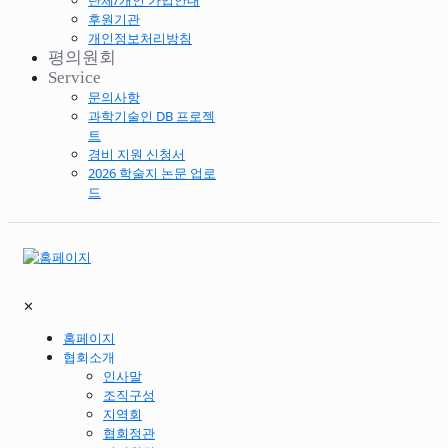
단체/개인 가입안내
후원기관
개인정보처리방침
평의원회
Service
문의사항
과학기술인 DB 프로젝
트
경비 지원 신청서
2026 학술지 논문 업로
드
✕
홈페이지
협회소개
인사말
조직구성
지역회
협회정관