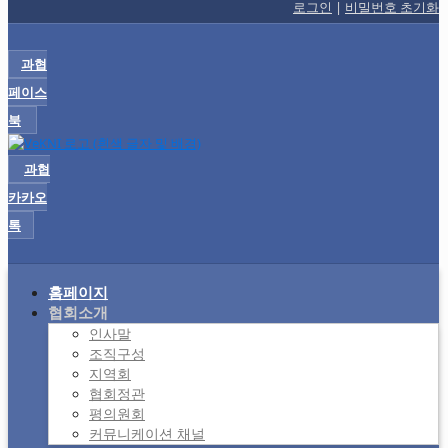
로그인
|
비밀번호 초기화
과협
페이스
북
과협
카카오
톡
홈페이지
협회소개
인사말
조직구성
지역회
협회정관
평의원회
커뮤니케이션 채널