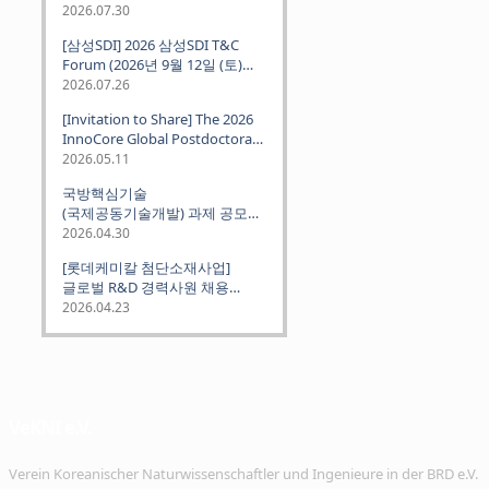
2026.07.30
[삼성SDI] 2026 삼성SDI T&C
Forum (2026년 9월 12일 (토)
뮌헨 개최)
2026.07.26
[Invitation to Share] The 2026
InnoCore Global Postdoctoral
Job Fair: Meet Korea's 4 Major
2026.05.11
Science and Technology
국방핵심기술
Institutes
(국제공동기술개발) 과제 공모
안내 (~2026.06.26)
2026.04.30
[롯데케미칼 첨단소재사업]
글로벌 R&D 경력사원 채용
(~2026. 5.5)
2026.04.23
VeKNI e.V.
Verein Koreanischer Naturwissenschaftler und Ingenieure in der BRD e.V.