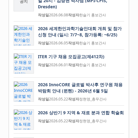
일 20시 - 김승현 박사님 (MPI-CPfS,
공지
Dresden)
작성일
2026.06.08
작성자
한슬기 홍보간사
2026 세계한인과학기술인대회 개최 및 참가
신청 안내 (일시: 7/7~8, 참가등록: ~6/25)
작성일
2026.06.05
작성자
한슬기 홍보간사
ITER 기구 채용 모집공고(제412차)
작성일
2026.06.01
작성자
한슬기 홍보간사
2026 InnoCORE 글로벌 박사후 연구원 채용
박람회 안내 (뮌헨) - 2026년 6월 5일
작성일
2026.05.22
작성자
정현영_총무간사
2026 상반기 9 지역 & 재료 분과 연합 학술회
작성일
2026.05.22
작성자
정현영_총무간사