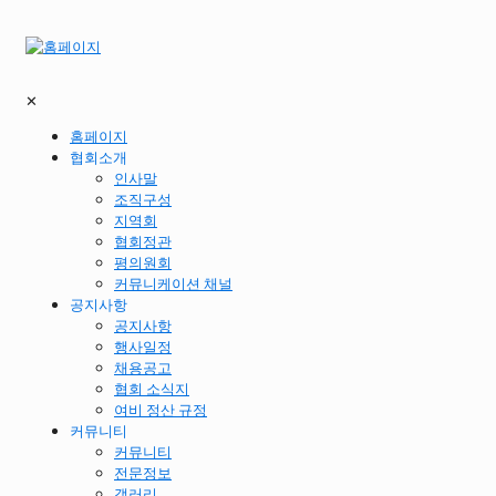
✕
홈페이지
협회소개
인사말
조직구성
지역회
협회정관
평의원회
커뮤니케이션 채널
공지사항
공지사항
행사일정
채용공고
협회 소식지
여비 정산 규정
커뮤니티
커뮤니티
전문정보
갤러리