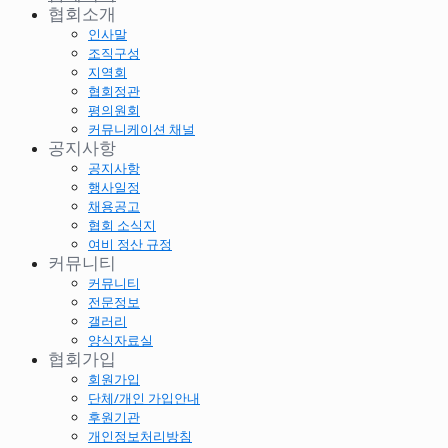
협회소개
인사말
조직구성
지역회
협회정관
평의원회
커뮤니케이션 채널
공지사항
공지사항
행사일정
채용공고
협회 소식지
여비 정산 규정
커뮤니티
커뮤니티
전문정보
갤러리
양식자료실
협회가입
회원가입
단체/개인 가입안내
후원기관
개인정보처리방침