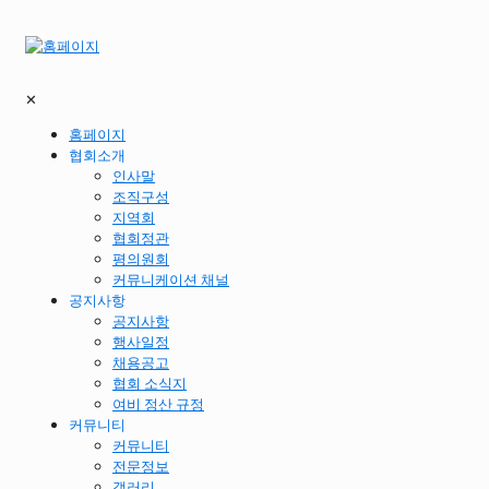
✕
홈페이지
협회소개
인사말
조직구성
지역회
협회정관
평의원회
커뮤니케이션 채널
공지사항
공지사항
행사일정
채용공고
협회 소식지
여비 정산 규정
커뮤니티
커뮤니티
전문정보
갤러리