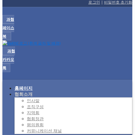
로그인
|
비밀번호 초기화
과협
페이스
북
과협
카카오
톡
홈페이지
협회소개
인사말
조직구성
지역회
협회정관
평의원회
커뮤니케이션 채널