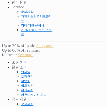
평의원회
Service
문의사항
과학기술인 DB 프로젝
트
경비 지원 신청서
2026 학술지 논문 업로
드
Up to 20% off patio
Shop now
Up to 60% off summer
footwear
See more
홈페이지
협회소개
인사말
조직구성
지역회
협회정관
평의원회
커뮤니케이션 채널
공지사항
공지사항