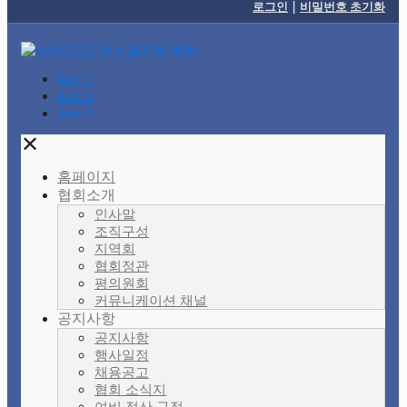
로그인
|
비밀번호 초기화
Item 1
Item 2
Item 3
✕
홈페이지
협회소개
인사말
조직구성
지역회
협회정관
평의원회
커뮤니케이션 채널
공지사항
공지사항
행사일정
채용공고
협회 소식지
여비 정산 규정