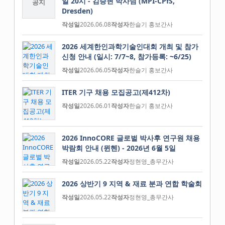
일 20시 - 김승현 박사님 (MPI-CPfS,
공지
Dresden)
작성일
2026.06.08
작성자
한슬기 홍보간사
2026 세계한인과학기술인대회 개최 및 참가
신청 안내 (일시: 7/7~8, 참가등록: ~6/25)
작성일
2026.06.05
작성자
한슬기 홍보간사
ITER 기구 채용 모집공고(제412차)
작성일
2026.06.01
작성자
한슬기 홍보간사
2026 InnoCORE 글로벌 박사후 연구원 채용
박람회 안내 (뮌헨) - 2026년 6월 5일
작성일
2026.05.22
작성자
정현영_총무간사
2026 상반기 9 지역 & 재료 분과 연합 학술회
작성일
2026.05.22
작성자
정현영_총무간사