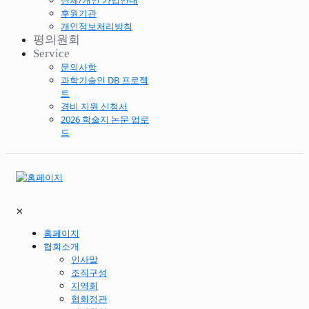
단체/개인 가입안내
후원기관
개인정보처리방침
평의원회
Service
문의사항
과학기술인 DB 프로젝
트
경비 지원 신청서
2026 학술지 논문 업로
드
✕
홈페이지
협회소개
인사말
조직구성
지역회
협회정관