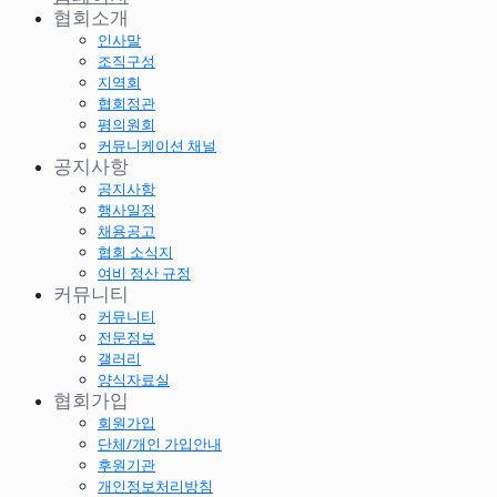
협회소개
인사말
조직구성
지역회
협회정관
평의원회
커뮤니케이션 채널
공지사항
공지사항
행사일정
채용공고
협회 소식지
여비 정산 규정
커뮤니티
커뮤니티
전문정보
갤러리
양식자료실
협회가입
회원가입
단체/개인 가입안내
후원기관
개인정보처리방침