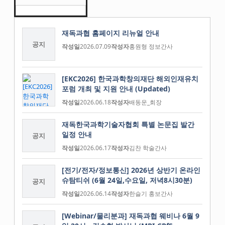
재독과협 홈페이지 리뉴얼 안내
공지
작성일
2026.07.09
작성자
홍원형 정보간사
[EKC2026] 한국과학창의재단 해외인재유치
포럼 개최 및 지원 안내 (Updated)
작성일
2026.06.18
작성자
배동운_회장
재독한국과학기술자협회 특별 논문집 발간
일정 안내
공지
작성일
2026.06.17
작성자
김찬 학술간사
[전기/전자/정보통신] 2026년 상반기 온라인
슈탐티쉬 (6월 24일,수요일, 저녁8시30분)
공지
작성일
2026.06.14
작성자
한슬기 홍보간사
[Webinar/물리분과] 재독과협 웨비나 6월 9