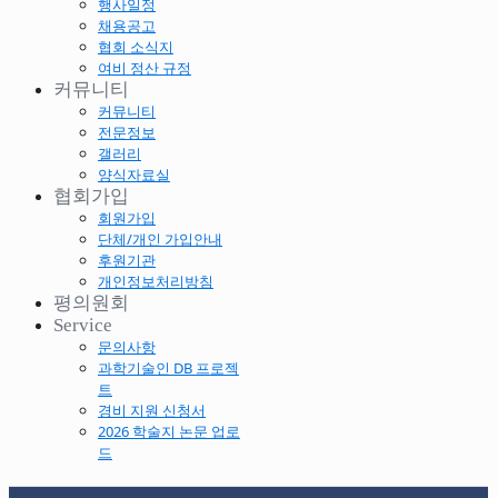
행사일정
채용공고
협회 소식지
여비 정산 규정
커뮤니티
커뮤니티
전문정보
갤러리
양식자료실
협회가입
회원가입
단체/개인 가입안내
후원기관
개인정보처리방침
평의원회
Service
문의사항
과학기술인 DB 프로젝
트
경비 지원 신청서
2026 학술지 논문 업로
드