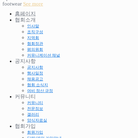
footwear
See more
홈페이지
협회소개
인사말
조직구성
지역회
협회정관
평의원회
커뮤니케이션 채널
공지사항
공지사항
행사일정
채용공고
협회 소식지
여비 정산 규정
커뮤니티
커뮤니티
전문정보
갤러리
양식자료실
협회가입
회원가입