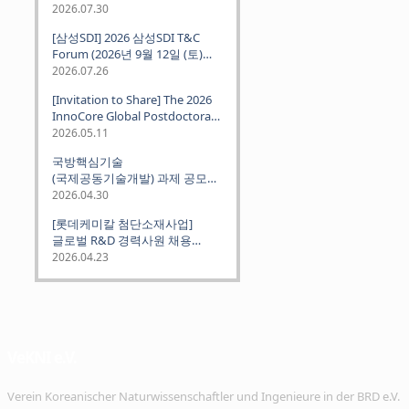
2026.07.30
[삼성SDI] 2026 삼성SDI T&C
Forum (2026년 9월 12일 (토)
뮌헨 개최)
2026.07.26
[Invitation to Share] The 2026
InnoCore Global Postdoctoral
Job Fair: Meet Korea's 4 Major
2026.05.11
Science and Technology
국방핵심기술
Institutes
(국제공동기술개발) 과제 공모
안내 (~2026.06.26)
2026.04.30
[롯데케미칼 첨단소재사업]
글로벌 R&D 경력사원 채용
(~2026. 5.5)
2026.04.23
VeKNI e.V.
Verein Koreanischer Naturwissenschaftler und Ingenieure in der BRD e.V.