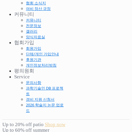
협회 소식지
여비 정산 규정
커뮤니티
커뮤니티
전문정보
갤러리
양식자료실
협회가입
회원가입
단체/개인 가입안내
후원기관
개인정보처리방침
평의원회
Service
문의사항
과학기술인 DB 프로젝
트
경비 지원 신청서
2026 학술지 논문 업로
드
Up to 20% off patio
Shop now
Up to 60% off summer