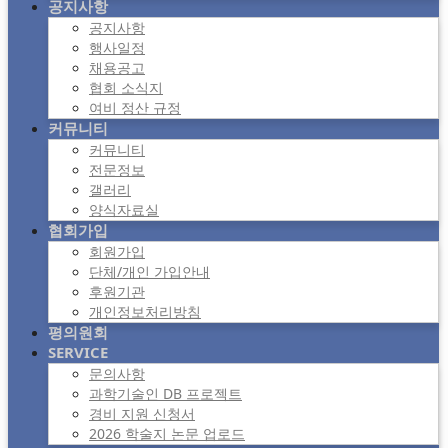
공지사항
공지사항
행사일정
채용공고
협회 소식지
여비 정산 규정
커뮤니티
커뮤니티
전문정보
갤러리
양식자료실
협회가입
회원가입
단체/개인 가입안내
후원기관
개인정보처리방침
평의원회
SERVICE
문의사항
과학기술인 DB 프로젝트
경비 지원 신청서
2026 학술지 논문 업로드