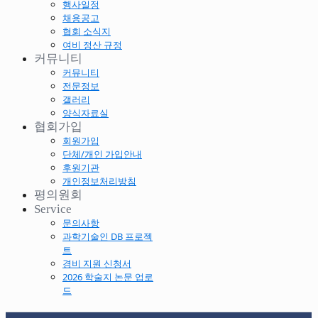
행사일정
채용공고
협회 소식지
여비 정산 규정
커뮤니티
커뮤니티
전문정보
갤러리
양식자료실
협회가입
회원가입
단체/개인 가입안내
후원기관
개인정보처리방침
평의원회
Service
문의사항
과학기술인 DB 프로젝
트
경비 지원 신청서
2026 학술지 논문 업로
드