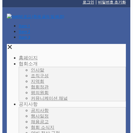
로그인
|
비밀번호 초기화
Item 1
Item 2
Item 3
✕
홈페이지
협회소개
인사말
조직구성
지역회
협회정관
평의원회
커뮤니케이션 채널
공지사항
공지사항
행사일정
채용공고
협회 소식지
여비 정산 규정