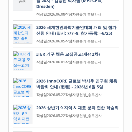
일 20시 - 김승현 박사님 (MPI-CPfS,
공지
Dresden)
작성일
2026.06.08
작성자
한슬기 홍보간사
2026 세계한인과학기술인대회 개최 및 참가
신청 안내 (일시: 7/7~8, 참가등록: ~6/25)
작성일
2026.06.05
작성자
한슬기 홍보간사
ITER 기구 채용 모집공고(제412차)
작성일
2026.06.01
작성자
한슬기 홍보간사
2026 InnoCORE 글로벌 박사후 연구원 채용
박람회 안내 (뮌헨) - 2026년 6월 5일
작성일
2026.05.22
작성자
정현영_총무간사
2026 상반기 9 지역 & 재료 분과 연합 학술회
작성일
2026.05.22
작성자
정현영_총무간사