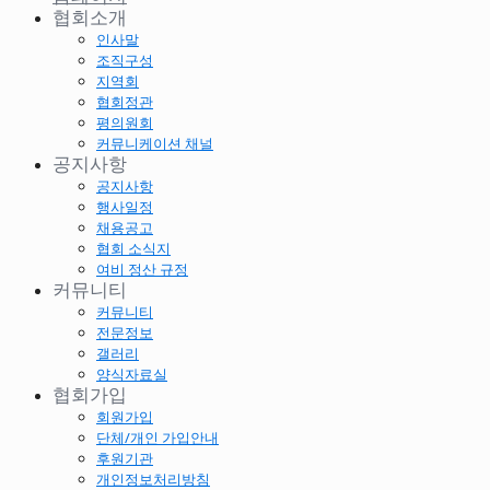
협회소개
인사말
조직구성
지역회
협회정관
평의원회
커뮤니케이션 채널
공지사항
공지사항
행사일정
채용공고
협회 소식지
여비 정산 규정
커뮤니티
커뮤니티
전문정보
갤러리
양식자료실
협회가입
회원가입
단체/개인 가입안내
후원기관
개인정보처리방침