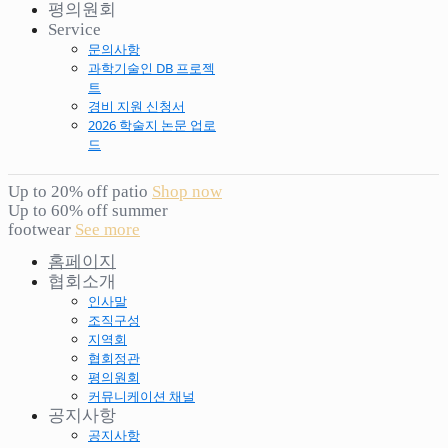
평의원회
Service
문의사항
과학기술인 DB 프로젝
트
경비 지원 신청서
2026 학술지 논문 업로
드
Up to 20% off patio
Shop now
Up to 60% off summer
footwear
See more
홈페이지
협회소개
인사말
조직구성
지역회
협회정관
평의원회
커뮤니케이션 채널
공지사항
공지사항