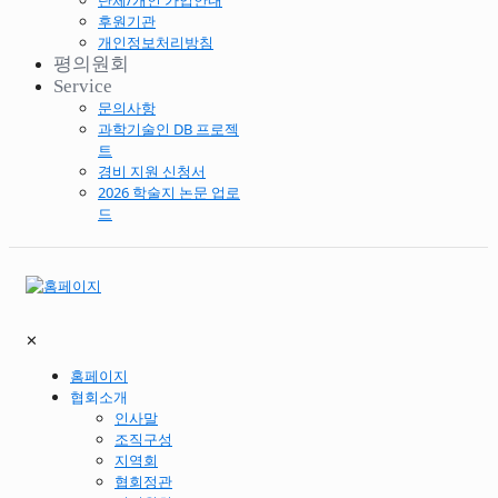
단체/개인 가입안내
후원기관
개인정보처리방침
평의원회
Service
문의사항
과학기술인 DB 프로젝
트
경비 지원 신청서
2026 학술지 논문 업로
드
✕
홈페이지
협회소개
인사말
조직구성
지역회
협회정관