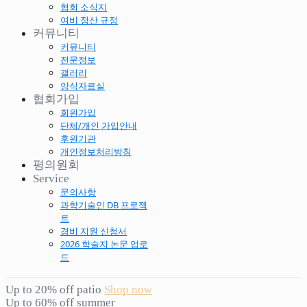
협회 소식지
여비 정산 규정
커뮤니티
커뮤니티
전문정보
갤러리
양식자료실
협회가입
회원가입
단체/개인 가입안내
후원기관
개인정보처리방침
평의원회
Service
문의사항
과학기술인 DB 프로젝
트
경비 지원 신청서
2026 학술지 논문 업로
드
Up to 20% off patio
Shop now
Up to 60% off summer