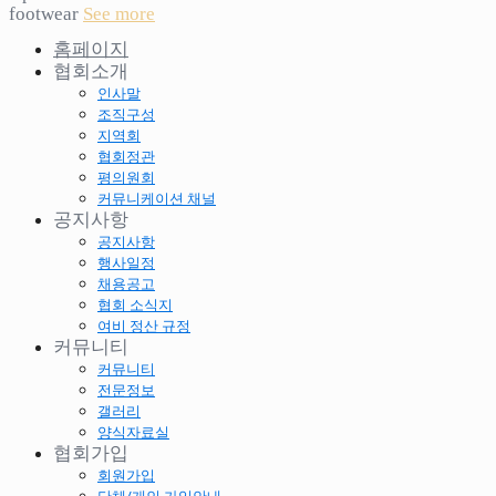
footwear
See more
홈페이지
협회소개
인사말
조직구성
지역회
협회정관
평의원회
커뮤니케이션 채널
공지사항
공지사항
행사일정
채용공고
협회 소식지
여비 정산 규정
커뮤니티
커뮤니티
전문정보
갤러리
양식자료실
협회가입
회원가입