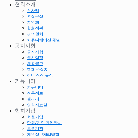
협회소개
인사말
조직구성
지역회
협회정관
평의원회
커뮤니케이션 채널
공지사항
공지사항
행사일정
채용공고
협회 소식지
여비 정산 규정
커뮤니티
커뮤니티
전문정보
갤러리
양식자료실
협회가입
회원가입
단체/개인 가입안내
후원기관
개인정보처리방침