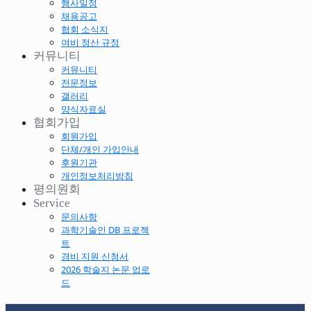
행사일정
채용공고
협회 소식지
여비 정산 규정
커뮤니티
커뮤니티
전문정보
갤러리
양식자료실
협회가입
회원가입
단체/개인 가입안내
후원기관
개인정보처리방침
평의원회
Service
문의사항
과학기술인 DB 프로젝
트
경비 지원 신청서
2026 학술지 논문 업로
드