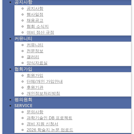
공지사항
공지사항
행사일정
채용공고
협회 소식지
여비 정산 규정
커뮤니티
커뮤니티
전문정보
갤러리
양식자료실
협회가입
회원가입
단체/개인 가입안내
후원기관
개인정보처리방침
평의원회
SERVICE
문의사항
과학기술인 DB 프로젝트
경비 지원 신청서
2026 학술지 논문 업로드