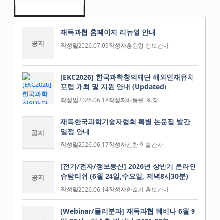
재독과협 홈페이지 리뉴얼 안내
공지
작성일
2026.07.09
작성자
홍원형 정보간사
[EKC2026] 한국과학창의재단 해외인재유치
포럼 개최 및 지원 안내 (Updated)
작성일
2026.06.18
작성자
배동운_회장
재독한국과학기술자협회 특별 논문집 발간
일정 안내
공지
작성일
2026.06.17
작성자
김찬 학술간사
[전기/전자/정보통신] 2026년 상반기 온라인
슈탐티쉬 (6월 24일,수요일, 저녁8시30분)
공지
작성일
2026.06.14
작성자
한슬기 홍보간사
[Webinar/물리분과] 재독과협 웨비나 6월 9