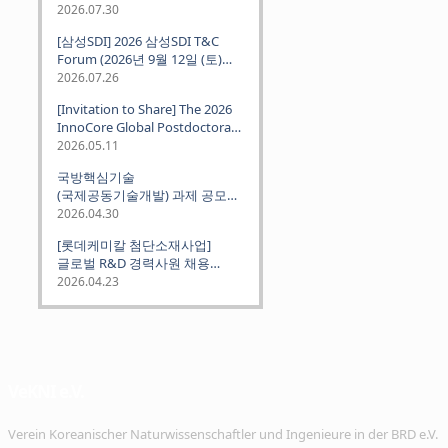
2026.07.30
[삼성SDI] 2026 삼성SDI T&C
Forum (2026년 9월 12일 (토)
뮌헨 개최)
2026.07.26
[Invitation to Share] The 2026
InnoCore Global Postdoctoral
Job Fair: Meet Korea's 4 Major
2026.05.11
Science and Technology
국방핵심기술
Institutes
(국제공동기술개발) 과제 공모
안내 (~2026.06.26)
2026.04.30
[롯데케미칼 첨단소재사업]
글로벌 R&D 경력사원 채용
(~2026. 5.5)
2026.04.23
VeKNI e.V.
Verein Koreanischer Naturwissenschaftler und Ingenieure in der BRD e.V.