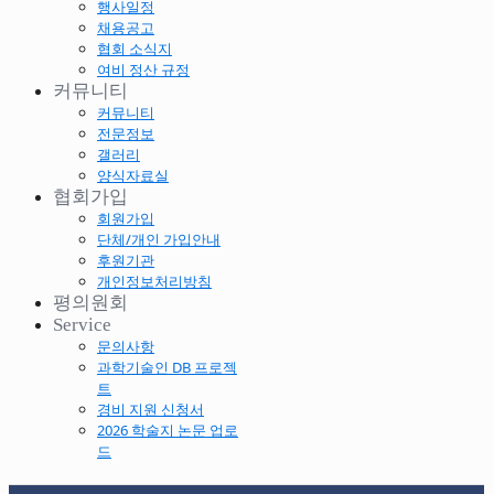
행사일정
채용공고
협회 소식지
여비 정산 규정
커뮤니티
커뮤니티
전문정보
갤러리
양식자료실
협회가입
회원가입
단체/개인 가입안내
후원기관
개인정보처리방침
평의원회
Service
문의사항
과학기술인 DB 프로젝
트
경비 지원 신청서
2026 학술지 논문 업로
드