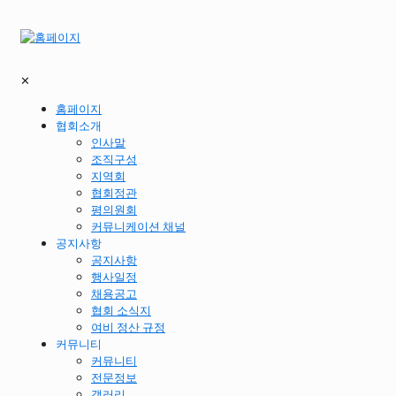
✕
홈페이지
협회소개
인사말
조직구성
지역회
협회정관
평의원회
커뮤니케이션 채널
공지사항
공지사항
행사일정
채용공고
협회 소식지
여비 정산 규정
커뮤니티
커뮤니티
전문정보
갤러리