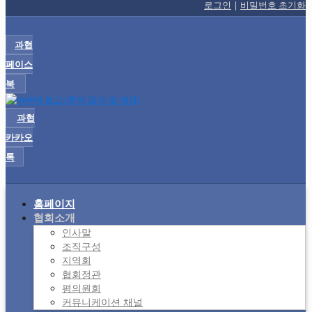
로그인
|
비밀번호 초기화
과협
페이스
북
과협
카카오
톡
홈페이지
협회소개
인사말
조직구성
지역회
협회정관
평의원회
커뮤니케이션 채널