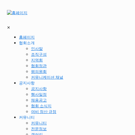
✕
홈페이지
협회소개
인사말
조직구성
지역회
협회정관
평의원회
커뮤니케이션 채널
공지사항
공지사항
행사일정
채용공고
협회 소식지
여비 정산 규정
커뮤니티
커뮤니티
전문정보
갤러리