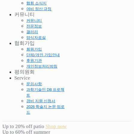
협회 소식지
여비 정산 규정
커뮤니티
커뮤니티
전문정보
갤러리
양식자료실
협회가입
회원가입
단체/개인 가입안내
후원기관
개인정보처리방침
평의원회
Service
문의사항
과학기술인 DB 프로젝
트
경비 지원 신청서
2026 학술지 논문 업로
드
Up to 20% off patio
Shop now
Up to 60% off summer