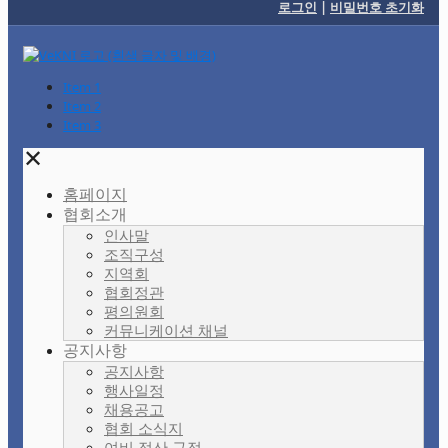
로그인
|
비밀번호 초기화
Item 1
Item 2
Item 3
✕
홈페이지
협회소개
인사말
조직구성
지역회
협회정관
평의원회
커뮤니케이션 채널
공지사항
공지사항
행사일정
채용공고
협회 소식지
여비 정산 규정