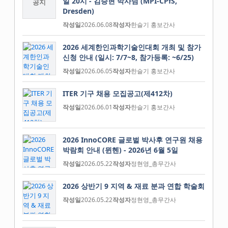
일 20시 - 김승현 박사님 (MPI-CPfS,
공지
Dresden)
작성일
2026.06.08
작성자
한슬기 홍보간사
2026 세계한인과학기술인대회 개최 및 참가
신청 안내 (일시: 7/7~8, 참가등록: ~6/25)
작성일
2026.06.05
작성자
한슬기 홍보간사
ITER 기구 채용 모집공고(제412차)
작성일
2026.06.01
작성자
한슬기 홍보간사
2026 InnoCORE 글로벌 박사후 연구원 채용
박람회 안내 (뮌헨) - 2026년 6월 5일
작성일
2026.05.22
작성자
정현영_총무간사
2026 상반기 9 지역 & 재료 분과 연합 학술회
작성일
2026.05.22
작성자
정현영_총무간사