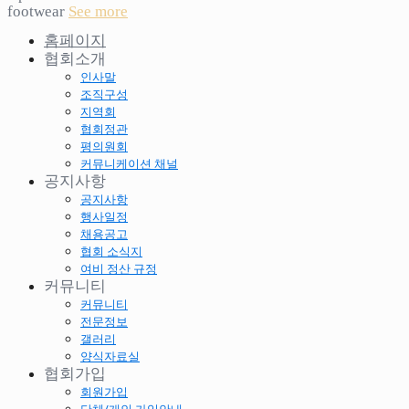
footwear
See more
홈페이지
협회소개
인사말
조직구성
지역회
협회정관
평의원회
커뮤니케이션 채널
공지사항
공지사항
행사일정
채용공고
협회 소식지
여비 정산 규정
커뮤니티
커뮤니티
전문정보
갤러리
양식자료실
협회가입
회원가입