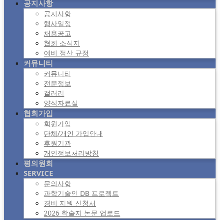
공지사항
공지사항
행사일정
채용공고
협회 소식지
여비 정산 규정
커뮤니티
커뮤니티
전문정보
갤러리
양식자료실
협회가입
회원가입
단체/개인 가입안내
후원기관
개인정보처리방침
평의원회
SERVICE
문의사항
과학기술인 DB 프로젝트
경비 지원 신청서
2026 학술지 논문 업로드