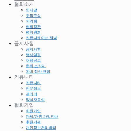
협회소개
인사말
조직구성
지역회
협회정관
평의원회
커뮤니케이션 채널
공지사항
공지사항
행사일정
채용공고
협회 소식지
여비 정산 규정
커뮤니티
커뮤니티
전문정보
갤러리
양식자료실
협회가입
회원가입
단체/개인 가입안내
후원기관
개인정보처리방침