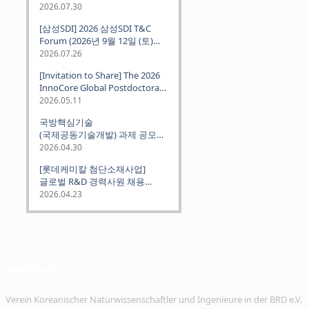
2026.07.30
[삼성SDI] 2026 삼성SDI T&C
Forum (2026년 9월 12일 (토)
뮌헨 개최)
2026.07.26
[Invitation to Share] The 2026
InnoCore Global Postdoctoral
Job Fair: Meet Korea's 4 Major
2026.05.11
Science and Technology
국방핵심기술
Institutes
(국제공동기술개발) 과제 공모
안내 (~2026.06.26)
2026.04.30
[롯데케미칼 첨단소재사업]
글로벌 R&D 경력사원 채용
(~2026. 5.5)
2026.04.23
VeKNI e.V.
Verein Koreanischer Naturwissenschaftler und Ingenieure in der BRD e.V.