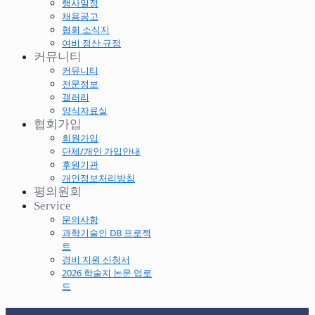
행사일정
채용공고
협회 소식지
여비 정산 규정
커뮤니티
커뮤니티
전문정보
갤러리
양식자료실
협회가입
회원가입
단체/개인 가입안내
후원기관
개인정보처리방침
평의원회
Service
문의사항
과학기술인 DB 프로젝
트
경비 지원 신청서
2026 학술지 논문 업로
드