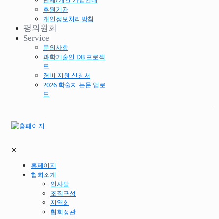
단체/개인 가입안내
후원기관
개인정보처리방침
평의원회
Service
문의사항
과학기술인 DB 프로젝
트
경비 지원 신청서
2026 학술지 논문 업로
드
✕
홈페이지
협회소개
인사말
조직구성
지역회
협회정관