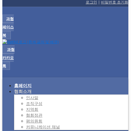
로그인
|
비밀번호 초기화
과협
페이스
북
과협
카카오
톡
홈페이지
협회소개
인사말
조직구성
지역회
협회정관
평의원회
커뮤니케이션 채널