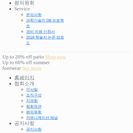
평의원회
Service
문의사항
과학기술인 DB 프로젝
트
경비 지원 신청서
2026 학술지 논문 업로
드
Up to 20% off patio
Shop now
Up to 60% off summer
footwear
See more
홈페이지
협회소개
인사말
조직구성
지역회
협회정관
평의원회
커뮤니케이션 채널
공지사항
공지사항