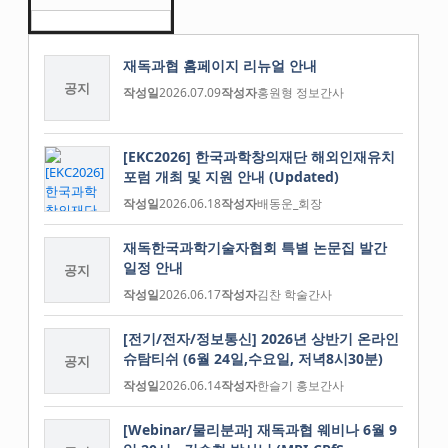
재독과협 홈페이지 리뉴얼 안내
공지
작성일
2026.07.09
작성자
홍원형 정보간사
[EKC2026] 한국과학창의재단 해외인재유치
포럼 개최 및 지원 안내 (Updated)
작성일
2026.06.18
작성자
배동운_회장
재독한국과학기술자협회 특별 논문집 발간
일정 안내
공지
작성일
2026.06.17
작성자
김찬 학술간사
[전기/전자/정보통신] 2026년 상반기 온라인
슈탐티쉬 (6월 24일,수요일, 저녁8시30분)
공지
작성일
2026.06.14
작성자
한슬기 홍보간사
[Webinar/물리분과] 재독과협 웨비나 6월 9