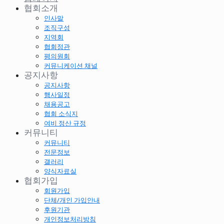
협회소개
인사말
조직구성
지역회
협회정관
평의원회
커뮤니케이션 채널
공지사항
공지사항
행사일정
채용공고
협회 소식지
여비 정산 규정
커뮤니티
커뮤니티
전문정보
갤러리
양식자료실
협회가입
회원가입
단체/개인 가입안내
후원기관
개인정보처리방침