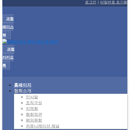
로그인
|
비밀번호 초기화
과협
페이스
북
과협
카카오
톡
홈페이지
협회소개
인사말
조직구성
지역회
협회정관
평의원회
커뮤니케이션 채널