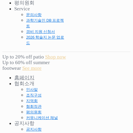
평의원회
Service
문의사항
과학기술인 DB 프로젝
트
경비 지원 신청서
2026 학술지 논문 업로
드
Up to 20% off patio
Shop now
Up to 60% off summer
footwear
See more
홈페이지
협회소개
인사말
조직구성
지역회
협회정관
평의원회
커뮤니케이션 채널
공지사항
공지사항