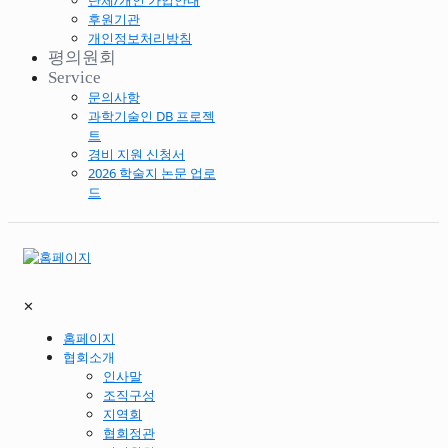
단체/개인 가입안내
후원기관
개인정보처리방침
평의원회
Service
문의사항
과학기술인 DB 프로젝
트
경비 지원 신청서
2026 학술지 논문 업로
드
✕
홈페이지
협회소개
인사말
조직구성
지역회
협회정관