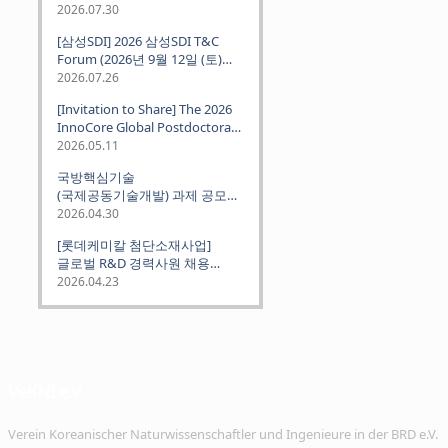
2026.07.30
[삼성SDI] 2026 삼성SDI T&C
Forum (2026년 9월 12일 (토)
뮌헨 개최)
2026.07.26
[Invitation to Share] The 2026
InnoCore Global Postdoctoral
Job Fair: Meet Korea's 4 Major
2026.05.11
Science and Technology
국방핵심기술
Institutes
(국제공동기술개발) 과제 공모
안내 (~2026.06.26)
2026.04.30
[롯데케미칼 첨단소재사업]
글로벌 R&D 경력사원 채용
(~2026. 5.5)
2026.04.23
VeKNI e.V.
Verein Koreanischer Naturwissenschaftler und Ingenieure in der BRD e.V.