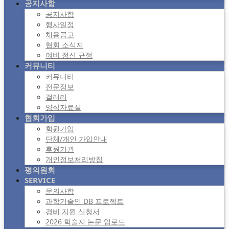
공지사항
공지사항
행사일정
채용공고
협회 소식지
여비 정산 규정
커뮤니티
커뮤니티
전문정보
갤러리
양식자료실
협회가입
회원가입
단체/개인 가입안내
후원기관
개인정보처리방침
평의원회
SERVICE
문의사항
과학기술인 DB 프로젝트
경비 지원 신청서
2026 학술지 논문 업로드