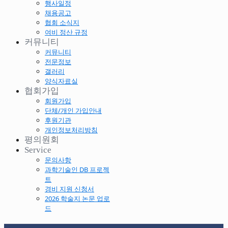
행사일정
채용공고
협회 소식지
여비 정산 규정
커뮤니티
커뮤니티
전문정보
갤러리
양식자료실
협회가입
회원가입
단체/개인 가입안내
후원기관
개인정보처리방침
평의원회
Service
문의사항
과학기술인 DB 프로젝
트
경비 지원 신청서
2026 학술지 논문 업로
드