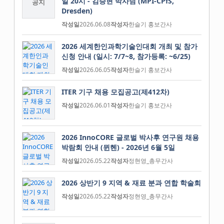
일 20시 - 김승현 박사님 (MPI-CPfS,
공지
Dresden)
작성일
2026.06.08
작성자
한슬기 홍보간사
2026 세계한인과학기술인대회 개최 및 참가
신청 안내 (일시: 7/7~8, 참가등록: ~6/25)
작성일
2026.06.05
작성자
한슬기 홍보간사
ITER 기구 채용 모집공고(제412차)
작성일
2026.06.01
작성자
한슬기 홍보간사
2026 InnoCORE 글로벌 박사후 연구원 채용
박람회 안내 (뮌헨) - 2026년 6월 5일
작성일
2026.05.22
작성자
정현영_총무간사
2026 상반기 9 지역 & 재료 분과 연합 학술회
작성일
2026.05.22
작성자
정현영_총무간사