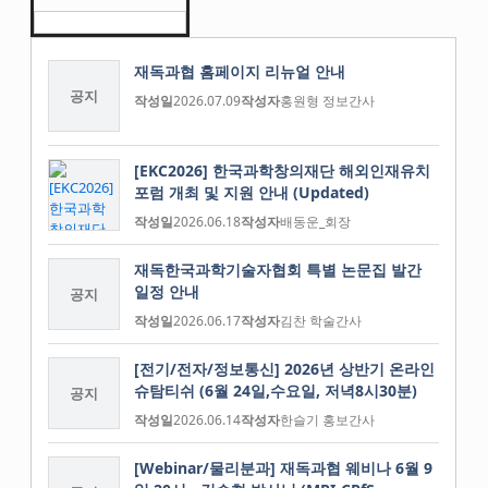
재독과협 홈페이지 리뉴얼 안내
공지
작성일
2026.07.09
작성자
홍원형 정보간사
[EKC2026] 한국과학창의재단 해외인재유치
포럼 개최 및 지원 안내 (Updated)
작성일
2026.06.18
작성자
배동운_회장
재독한국과학기술자협회 특별 논문집 발간
일정 안내
공지
작성일
2026.06.17
작성자
김찬 학술간사
[전기/전자/정보통신] 2026년 상반기 온라인
슈탐티쉬 (6월 24일,수요일, 저녁8시30분)
공지
작성일
2026.06.14
작성자
한슬기 홍보간사
[Webinar/물리분과] 재독과협 웨비나 6월 9