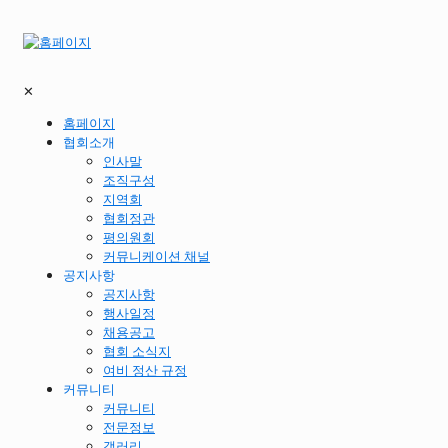
✕
홈페이지
협회소개
인사말
조직구성
지역회
협회정관
평의원회
커뮤니케이션 채널
공지사항
공지사항
행사일정
채용공고
협회 소식지
여비 정산 규정
커뮤니티
커뮤니티
전문정보
갤러리