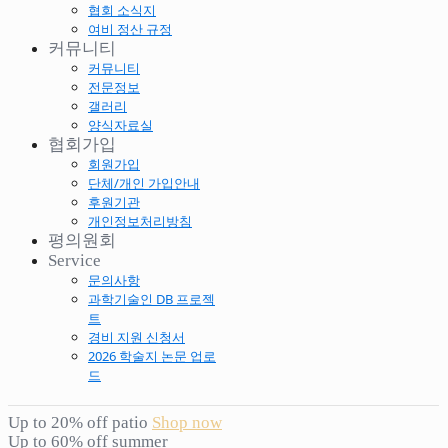
협회 소식지
여비 정산 규정
커뮤니티
커뮤니티
전문정보
갤러리
양식자료실
협회가입
회원가입
단체/개인 가입안내
후원기관
개인정보처리방침
평의원회
Service
문의사항
과학기술인 DB 프로젝
트
경비 지원 신청서
2026 학술지 논문 업로
드
Up to 20% off patio
Shop now
Up to 60% off summer