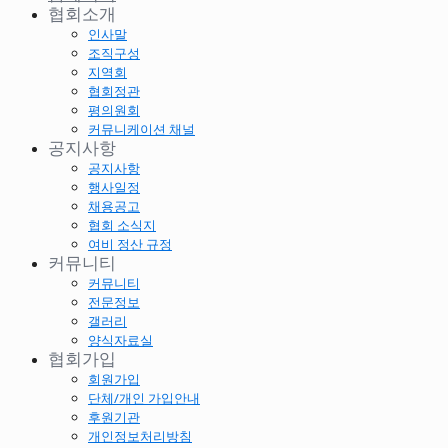
협회소개
인사말
조직구성
지역회
협회정관
평의원회
커뮤니케이션 채널
공지사항
공지사항
행사일정
채용공고
협회 소식지
여비 정산 규정
커뮤니티
커뮤니티
전문정보
갤러리
양식자료실
협회가입
회원가입
단체/개인 가입안내
후원기관
개인정보처리방침