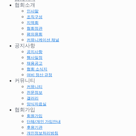
협회소개
인사말
조직구성
지역회
협회정관
평의원회
커뮤니케이션 채널
공지사항
공지사항
행사일정
채용공고
협회 소식지
여비 정산 규정
커뮤니티
커뮤니티
전문정보
갤러리
양식자료실
협회가입
회원가입
단체/개인 가입안내
후원기관
개인정보처리방침