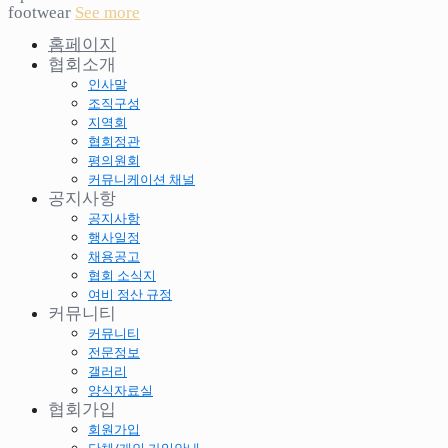
footwear
See more
홈페이지
협회소개
인사말
조직구성
지역회
협회정관
평의원회
커뮤니케이션 채널
공지사항
공지사항
행사일정
채용공고
협회 소식지
여비 정산 규정
커뮤니티
커뮤니티
전문정보
갤러리
양식자료실
협회가입
회원가입