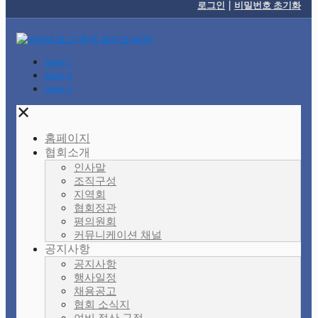
로그인
|
비밀번호 초기화
Item 1
Item 2
Item 3
✕
홈페이지
협회소개
인사말
조직구성
지역회
협회정관
평의원회
커뮤니케이션 채널
공지사항
공지사항
행사일정
채용공고
협회 소식지
여비 정산 규정