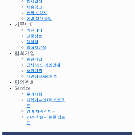
행사일정
채용공고
협회 소식지
여비 정산 규정
커뮤니티
커뮤니티
전문정보
갤러리
양식자료실
협회가입
회원가입
단체/개인 가입안내
후원기관
개인정보처리방침
평의원회
Service
문의사항
과학기술인 DB 프로젝
트
경비 지원 신청서
2026 학술지 논문 업로
드