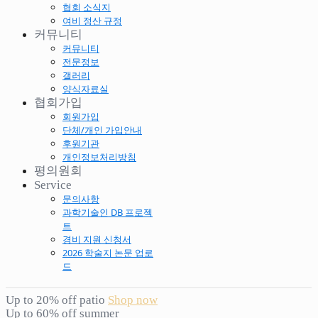
협회 소식지
여비 정산 규정
커뮤니티
커뮤니티
전문정보
갤러리
양식자료실
협회가입
회원가입
단체/개인 가입안내
후원기관
개인정보처리방침
평의원회
Service
문의사항
과학기술인 DB 프로젝
트
경비 지원 신청서
2026 학술지 논문 업로
드
Up to 20% off patio
Shop now
Up to 60% off summer