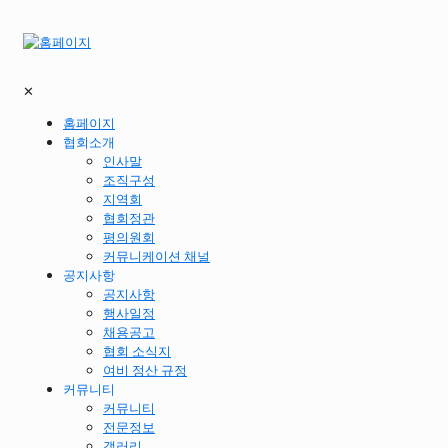
✕
홈페이지
협회소개
인사말
조직구성
지역회
협회정관
평의원회
커뮤니케이션 채널
공지사항
공지사항
행사일정
채용공고
협회 소식지
여비 정산 규정
커뮤니티
커뮤니티
전문정보
갤러리