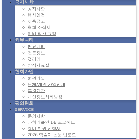
공지사항
공지사항
행사일정
채용공고
협회 소식지
여비 정산 규정
커뮤니티
커뮤니티
전문정보
갤러리
양식자료실
협회가입
회원가입
단체/개인 가입안내
후원기관
개인정보처리방침
평의원회
SERVICE
문의사항
과학기술인 DB 프로젝트
경비 지원 신청서
2026 학술지 논문 업로드