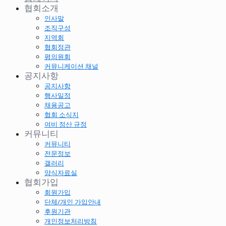
협회소개
인사말
조직구성
지역회
협회정관
평의원회
커뮤니케이션 채널
공지사항
공지사항
행사일정
채용공고
협회 소식지
여비 정산 규정
커뮤니티
커뮤니티
전문정보
갤러리
양식자료실
협회가입
회원가입
단체/개인 가입안내
후원기관
개인정보처리방침