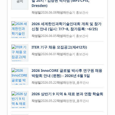
일 20시 - 김승현 박사님 (MPI-CPfS,
공지
Dresden)
작성일
2026.06.08
작성자
한슬기 홍보간사
2026 세계한인과학기술인대회 개최 및 참가
신청 안내 (일시: 7/7~8, 참가등록: ~6/25)
작성일
2026.06.05
작성자
한슬기 홍보간사
ITER 기구 채용 모집공고(제412차)
작성일
2026.06.01
작성자
한슬기 홍보간사
2026 InnoCORE 글로벌 박사후 연구원 채용
박람회 안내 (뮌헨) - 2026년 6월 5일
작성일
2026.05.22
작성자
정현영_총무간사
2026 상반기 9 지역 & 재료 분과 연합 학술회
작성일
2026.05.22
작성자
정현영_총무간사