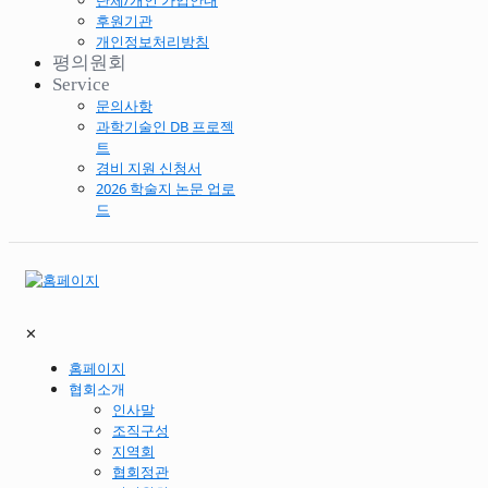
단체/개인 가입안내
후원기관
개인정보처리방침
평의원회
Service
문의사항
과학기술인 DB 프로젝
트
경비 지원 신청서
2026 학술지 논문 업로
드
✕
홈페이지
협회소개
인사말
조직구성
지역회
협회정관