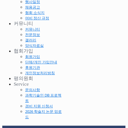
행사일정
채용공고
협회 소식지
여비 정산 규정
커뮤니티
커뮤니티
전문정보
갤러리
양식자료실
협회가입
회원가입
단체/개인 가입안내
후원기관
개인정보처리방침
평의원회
Service
문의사항
과학기술인 DB 프로젝
트
경비 지원 신청서
2026 학술지 논문 업로
드