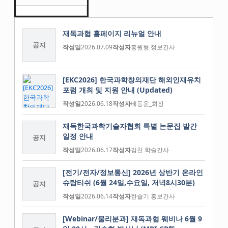
재독과협 홈페이지 리뉴얼 안내
공지
작성일
2026.07.09
작성자
홍원형 정보간사
[EKC2026] 한국과학창의재단 해외인재유치
포럼 개최 및 지원 안내 (Updated)
작성일
2026.06.18
작성자
배동운_회장
재독한국과학기술자협회 특별 논문집 발간
일정 안내
공지
작성일
2026.06.17
작성자
김찬 학술간사
[전기/전자/정보통신] 2026년 상반기 온라인
슈탐티쉬 (6월 24일,수요일, 저녁8시30분)
공지
작성일
2026.06.14
작성자
한슬기 홍보간사
[Webinar/물리분과] 재독과협 웨비나 6월 9