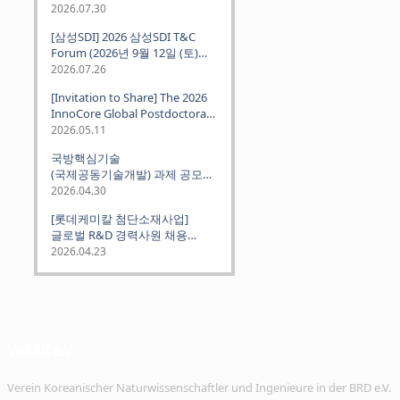
2026.07.30
[삼성SDI] 2026 삼성SDI T&C
Forum (2026년 9월 12일 (토)
뮌헨 개최)
2026.07.26
[Invitation to Share] The 2026
InnoCore Global Postdoctoral
Job Fair: Meet Korea's 4 Major
2026.05.11
Science and Technology
국방핵심기술
Institutes
(국제공동기술개발) 과제 공모
안내 (~2026.06.26)
2026.04.30
[롯데케미칼 첨단소재사업]
글로벌 R&D 경력사원 채용
(~2026. 5.5)
2026.04.23
VeKNI e.V.
Verein Koreanischer Naturwissenschaftler und Ingenieure in der BRD e.V.