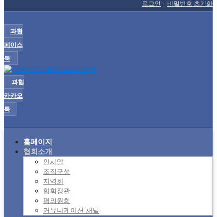
로그인
|
비밀번호 초기화
과협
페이스
북
과협
카카오
톡
홈페이지
협회소개
인사말
조직구성
지역회
협회정관
평의원회
커뮤니케이션 채널