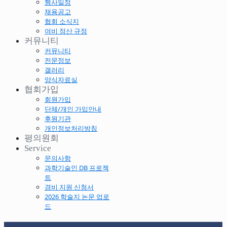
행사일정
채용공고
협회 소식지
여비 정산 규정
커뮤니티
커뮤니티
전문정보
갤러리
양식자료실
협회가입
회원가입
단체/개인 가입안내
후원기관
개인정보처리방침
평의원회
Service
문의사항
과학기술인 DB 프로젝
트
경비 지원 신청서
2026 학술지 논문 업로
드