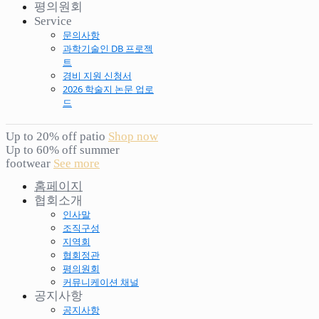
평의원회
Service
문의사항
과학기술인 DB 프로젝
트
경비 지원 신청서
2026 학술지 논문 업로
드
Up to 20% off patio
Shop now
Up to 60% off summer
footwear
See more
홈페이지
협회소개
인사말
조직구성
지역회
협회정관
평의원회
커뮤니케이션 채널
공지사항
공지사항