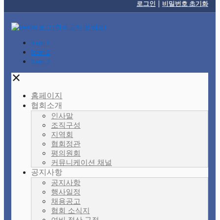
로그인
|
비밀번호 초기화
Item 1
Item 2
Item 3
✕
홈페이지
협회소개
인사말
조직구성
지역회
협회정관
평의원회
커뮤니케이션 채널
공지사항
공지사항
행사일정
채용공고
협회 소식지
여비 정산 규정