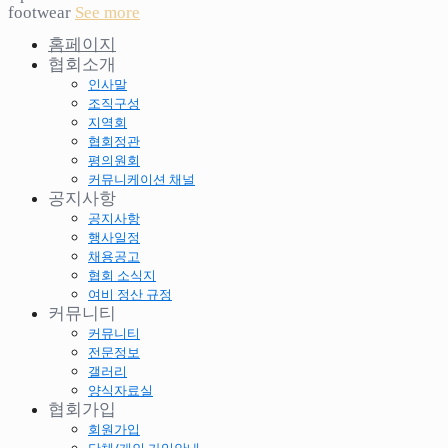
footwear
See more
홈페이지
협회소개
인사말
조직구성
지역회
협회정관
평의원회
커뮤니케이션 채널
공지사항
공지사항
행사일정
채용공고
협회 소식지
여비 정산 규정
커뮤니티
커뮤니티
전문정보
갤러리
양식자료실
협회가입
회원가입