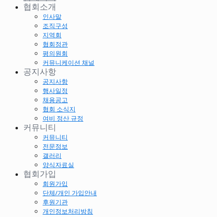
협회소개
인사말
조직구성
지역회
협회정관
평의원회
커뮤니케이션 채널
공지사항
공지사항
행사일정
채용공고
협회 소식지
여비 정산 규정
커뮤니티
커뮤니티
전문정보
갤러리
양식자료실
협회가입
회원가입
단체/개인 가입안내
후원기관
개인정보처리방침