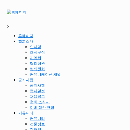
✕
홈페이지
협회소개
인사말
조직구성
지역회
협회정관
평의원회
커뮤니케이션 채널
공지사항
공지사항
행사일정
채용공고
협회 소식지
여비 정산 규정
커뮤니티
커뮤니티
전문정보
갤러리