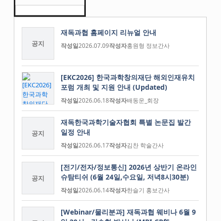
재독과협 홈페이지 리뉴얼 안내
공지
작성일
2026.07.09
작성자
홍원형 정보간사
[EKC2026] 한국과학창의재단 해외인재유치
포럼 개최 및 지원 안내 (Updated)
작성일
2026.06.18
작성자
배동운_회장
재독한국과학기술자협회 특별 논문집 발간
일정 안내
공지
작성일
2026.06.17
작성자
김찬 학술간사
[전기/전자/정보통신] 2026년 상반기 온라인
슈탐티쉬 (6월 24일,수요일, 저녁8시30분)
공지
작성일
2026.06.14
작성자
한슬기 홍보간사
[Webinar/물리분과] 재독과협 웨비나 6월 9