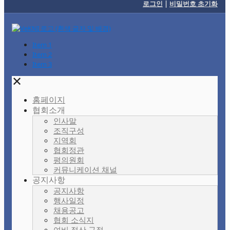
로그인
|
비밀번호 초기화
Item 1
Item 2
Item 3
✕
홈페이지
협회소개
인사말
조직구성
지역회
협회정관
평의원회
커뮤니케이션 채널
공지사항
공지사항
행사일정
채용공고
협회 소식지
여비 정산 규정