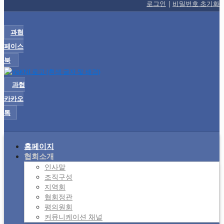
로그인
|
비밀번호 초기화
과협
페이스
북
과협
카카오
톡
홈페이지
협회소개
인사말
조직구성
지역회
협회정관
평의원회
커뮤니케이션 채널