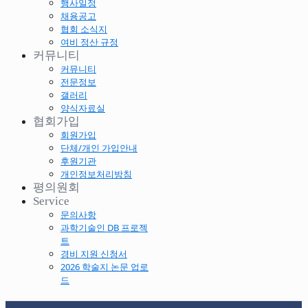
행사일정
채용공고
협회 소식지
여비 정산 규정
커뮤니티
커뮤니티
전문정보
갤러리
양식자료실
협회가입
회원가입
단체/개인 가입안내
후원기관
개인정보처리방침
평의원회
Service
문의사항
과학기술인 DB 프로젝
트
경비 지원 신청서
2026 학술지 논문 업로
드