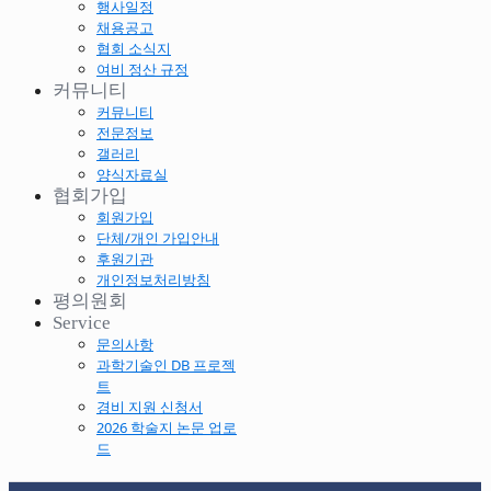
행사일정
채용공고
협회 소식지
여비 정산 규정
커뮤니티
커뮤니티
전문정보
갤러리
양식자료실
협회가입
회원가입
단체/개인 가입안내
후원기관
개인정보처리방침
평의원회
Service
문의사항
과학기술인 DB 프로젝
트
경비 지원 신청서
2026 학술지 논문 업로
드