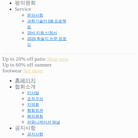
평의원회
Service
문의사항
과학기술인 DB 프로젝
트
경비 지원 신청서
2026 학술지 논문 업로
드
Up to 20% off patio
Shop now
Up to 60% off summer
footwear
See more
홈페이지
협회소개
인사말
조직구성
지역회
협회정관
평의원회
커뮤니케이션 채널
공지사항
공지사항