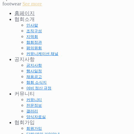
footwear
See more
홈페이지
협회소개
인사말
조직구성
지역회
협회정관
평의원회
커뮤니케이션 채널
공지사항
공지사항
행사일정
채용공고
협회 소식지
여비 정산 규정
커뮤니티
커뮤니티
전문정보
갤러리
양식자료실
협회가입
회원가입