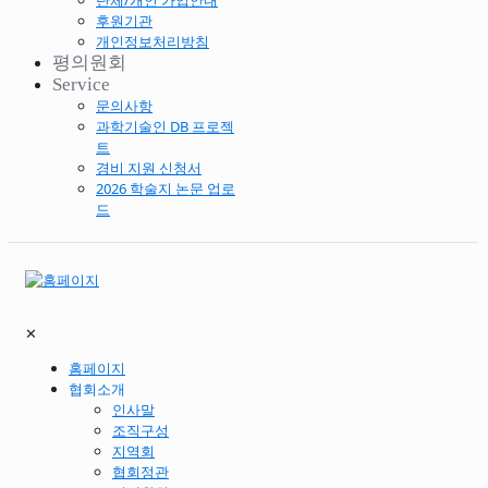
단체/개인 가입안내
후원기관
개인정보처리방침
평의원회
Service
문의사항
과학기술인 DB 프로젝
트
경비 지원 신청서
2026 학술지 논문 업로
드
✕
홈페이지
협회소개
인사말
조직구성
지역회
협회정관