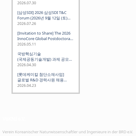
2026.07.30
[삼성SDI] 2026 삼성SDI T&C
Forum (2026년 9월 12일 (토)
뮌헨 개최)
2026.07.26
[Invitation to Share] The 2026
InnoCore Global Postdoctoral
Job Fair: Meet Korea's 4 Major
2026.05.11
Science and Technology
국방핵심기술
Institutes
(국제공동기술개발) 과제 공모
안내 (~2026.06.26)
2026.04.30
[롯데케미칼 첨단소재사업]
글로벌 R&D 경력사원 채용
(~2026. 5.5)
2026.04.23
VeKNI e.V.
Verein Koreanischer Naturwissenschaftler und Ingenieure in der BRD e.V.