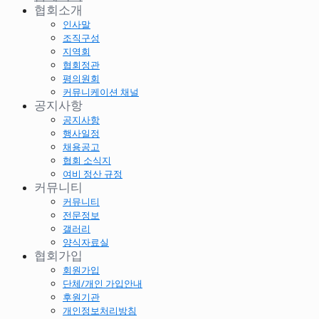
협회소개
인사말
조직구성
지역회
협회정관
평의원회
커뮤니케이션 채널
공지사항
공지사항
행사일정
채용공고
협회 소식지
여비 정산 규정
커뮤니티
커뮤니티
전문정보
갤러리
양식자료실
협회가입
회원가입
단체/개인 가입안내
후원기관
개인정보처리방침