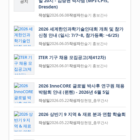
일 20시 - 김승현 박사님 (MPI-CPfS,
공지
Dresden)
작성일
2026.06.08
작성자
한슬기 홍보간사
2026 세계한인과학기술인대회 개최 및 참가
신청 안내 (일시: 7/7~8, 참가등록: ~6/25)
작성일
2026.06.05
작성자
한슬기 홍보간사
ITER 기구 채용 모집공고(제412차)
작성일
2026.06.01
작성자
한슬기 홍보간사
2026 InnoCORE 글로벌 박사후 연구원 채용
박람회 안내 (뮌헨) - 2026년 6월 5일
작성일
2026.05.22
작성자
정현영_총무간사
2026 상반기 9 지역 & 재료 분과 연합 학술회
작성일
2026.05.22
작성자
정현영_총무간사