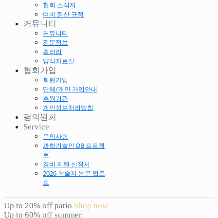
협회 소식지
여비 정산 규정
커뮤니티
커뮤니티
전문정보
갤러리
양식자료실
협회가입
회원가입
단체/개인 가입안내
후원기관
개인정보처리방침
평의원회
Service
문의사항
과학기술인 DB 프로젝
트
경비 지원 신청서
2026 학술지 논문 업로
드
Up to 20% off patio
Shop now
Up to 60% off summer