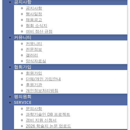
공지사항
공지사항
행사일정
채용공고
협회 소식지
여비 정산 규정
커뮤니티
커뮤니티
전문정보
갤러리
양식자료실
협회가입
회원가입
단체/개인 가입안내
후원기관
개인정보처리방침
평의원회
SERVICE
문의사항
과학기술인 DB 프로젝트
경비 지원 신청서
2026 학술지 논문 업로드