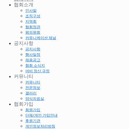
협회소개
인사말
조직구성
지역회
협회정관
평의원회
커뮤니케이션 채널
공지사항
공지사항
행사일정
채용공고
협회 소식지
여비 정산 규정
커뮤니티
커뮤니티
전문정보
갤러리
양식자료실
협회가입
회원가입
단체/개인 가입안내
후원기관
개인정보처리방침