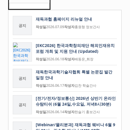
재독과협 홈페이지 리뉴얼 안내
공지
작성일
2026.07.09
작성자
홍원형 정보간사
[EKC2026] 한국과학창의재단 해외인재유치
포럼 개최 및 지원 안내 (Updated)
작성일
2026.06.18
작성자
배동운_회장
재독한국과학기술자협회 특별 논문집 발간
일정 안내
공지
작성일
2026.06.17
작성자
김찬 학술간사
[전기/전자/정보통신] 2026년 상반기 온라인
슈탐티쉬 (6월 24일,수요일, 저녁8시30분)
공지
작성일
2026.06.14
작성자
한슬기 홍보간사
[Webinar/물리분과] 재독과협 웨비나 6월 9