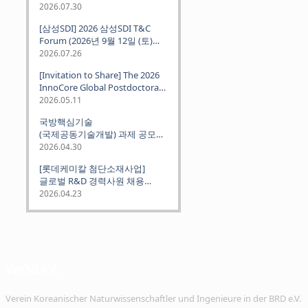
2026.07.30
[삼성SDI] 2026 삼성SDI T&C
Forum (2026년 9월 12일 (토)
뮌헨 개최)
2026.07.26
[Invitation to Share] The 2026
InnoCore Global Postdoctoral
Job Fair: Meet Korea's 4 Major
2026.05.11
Science and Technology
국방핵심기술
Institutes
(국제공동기술개발) 과제 공모
안내 (~2026.06.26)
2026.04.30
[롯데케미칼 첨단소재사업]
글로벌 R&D 경력사원 채용
(~2026. 5.5)
2026.04.23
VeKNI e.V.
Verein Koreanischer Naturwissenschaftler und Ingenieure in der BRD e.V.