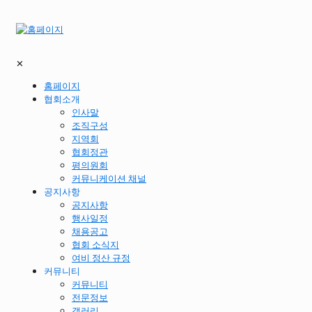
✕
홈페이지
협회소개
인사말
조직구성
지역회
협회정관
평의원회
커뮤니케이션 채널
공지사항
공지사항
행사일정
채용공고
협회 소식지
여비 정산 규정
커뮤니티
커뮤니티
전문정보
갤러리