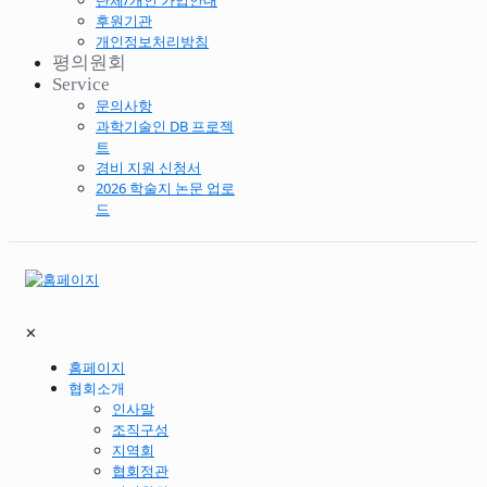
단체/개인 가입안내
후원기관
개인정보처리방침
평의원회
Service
문의사항
과학기술인 DB 프로젝
트
경비 지원 신청서
2026 학술지 논문 업로
드
✕
홈페이지
협회소개
인사말
조직구성
지역회
협회정관