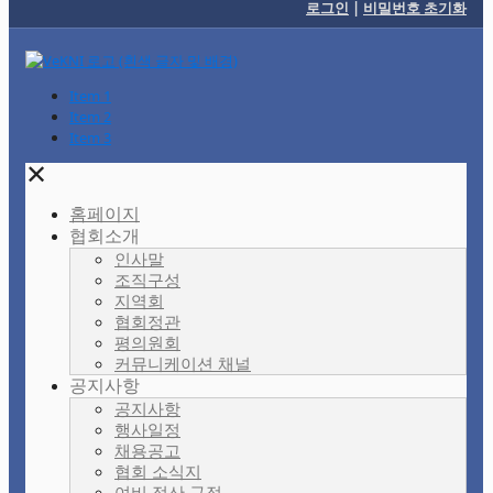
로그인
|
비밀번호 초기화
Item 1
Item 2
Item 3
✕
홈페이지
협회소개
인사말
조직구성
지역회
협회정관
평의원회
커뮤니케이션 채널
공지사항
공지사항
행사일정
채용공고
협회 소식지
여비 정산 규정