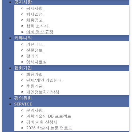
공지사항
공지사항
행사일정
채용공고
협회 소식지
여비 정산 규정
커뮤니티
커뮤니티
전문정보
갤러리
양식자료실
협회가입
회원가입
단체/개인 가입안내
후원기관
개인정보처리방침
평의원회
SERVICE
문의사항
과학기술인 DB 프로젝트
경비 지원 신청서
2026 학술지 논문 업로드