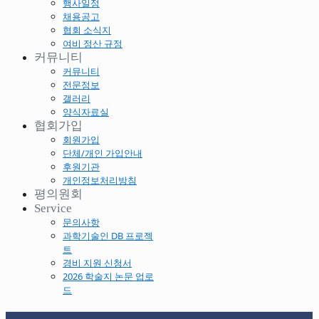
행사일정
채용공고
협회 소식지
여비 정산 규정
커뮤니티
커뮤니티
전문정보
갤러리
양식자료실
협회가입
회원가입
단체/개인 가입안내
후원기관
개인정보처리방침
평의원회
Service
문의사항
과학기술인 DB 프로젝
트
경비 지원 신청서
2026 학술지 논문 업로
드