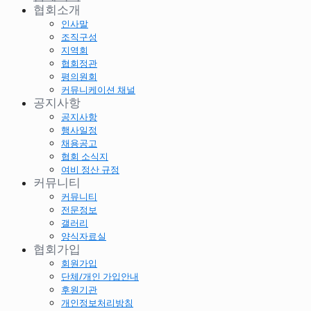
협회소개
인사말
조직구성
지역회
협회정관
평의원회
커뮤니케이션 채널
공지사항
공지사항
행사일정
채용공고
협회 소식지
여비 정산 규정
커뮤니티
커뮤니티
전문정보
갤러리
양식자료실
협회가입
회원가입
단체/개인 가입안내
후원기관
개인정보처리방침