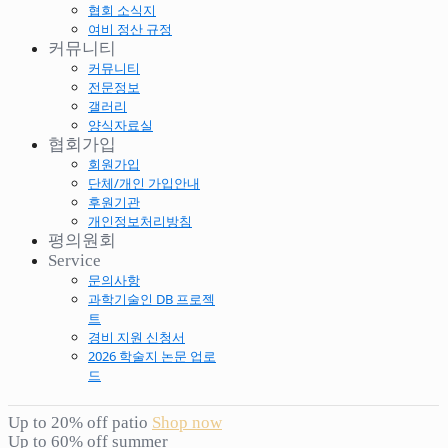
협회 소식지
여비 정산 규정
커뮤니티
커뮤니티
전문정보
갤러리
양식자료실
협회가입
회원가입
단체/개인 가입안내
후원기관
개인정보처리방침
평의원회
Service
문의사항
과학기술인 DB 프로젝
트
경비 지원 신청서
2026 학술지 논문 업로
드
Up to 20% off patio
Shop now
Up to 60% off summer