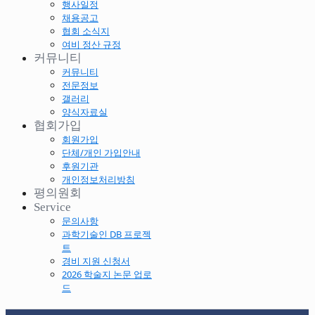
행사일정
채용공고
협회 소식지
여비 정산 규정
커뮤니티
커뮤니티
전문정보
갤러리
양식자료실
협회가입
회원가입
단체/개인 가입안내
후원기관
개인정보처리방침
평의원회
Service
문의사항
과학기술인 DB 프로젝
트
경비 지원 신청서
2026 학술지 논문 업로
드