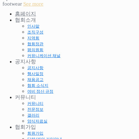
footwear
See more
홈페이지
협회소개
인사말
조직구성
지역회
협회정관
평의원회
커뮤니케이션 채널
공지사항
공지사항
행사일정
채용공고
협회 소식지
여비 정산 규정
커뮤니티
커뮤니티
전문정보
갤러리
양식자료실
협회가입
회원가입