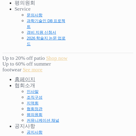
평의원회
Service
문의사항
과학기술인 DB 프로젝
트
경비 지원 신청서
2026 학술지 논문 업로
드
Up to 20% off patio
Shop now
Up to 60% off summer
footwear
See more
홈페이지
협회소개
인사말
조직구성
지역회
협회정관
평의원회
커뮤니케이션 채널
공지사항
공지사항