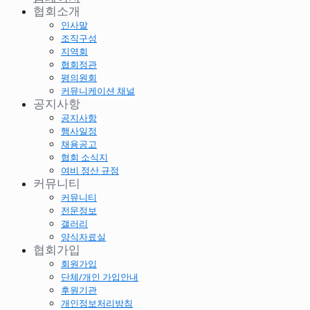
협회소개
인사말
조직구성
지역회
협회정관
평의원회
커뮤니케이션 채널
공지사항
공지사항
행사일정
채용공고
협회 소식지
여비 정산 규정
커뮤니티
커뮤니티
전문정보
갤러리
양식자료실
협회가입
회원가입
단체/개인 가입안내
후원기관
개인정보처리방침