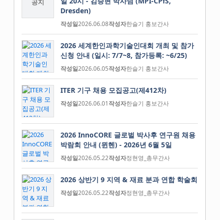
일 20시 - 김승현 박사님 (MPI-CPfS,
공지
Dresden)
작성일
2026.06.08
작성자
한슬기 홍보간사
2026 세계한인과학기술인대회 개최 및 참가
신청 안내 (일시: 7/7~8, 참가등록: ~6/25)
작성일
2026.06.05
작성자
한슬기 홍보간사
ITER 기구 채용 모집공고(제412차)
작성일
2026.06.01
작성자
한슬기 홍보간사
2026 InnoCORE 글로벌 박사후 연구원 채용
박람회 안내 (뮌헨) - 2026년 6월 5일
작성일
2026.05.22
작성자
정현영_총무간사
2026 상반기 9 지역 & 재료 분과 연합 학술회
작성일
2026.05.22
작성자
정현영_총무간사