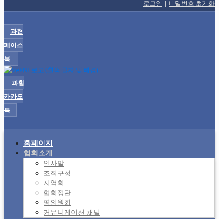
로그인
|
비밀번호 초기화
과협
페이스
북
과협
카카오
톡
홈페이지
협회소개
인사말
조직구성
지역회
협회정관
평의원회
커뮤니케이션 채널