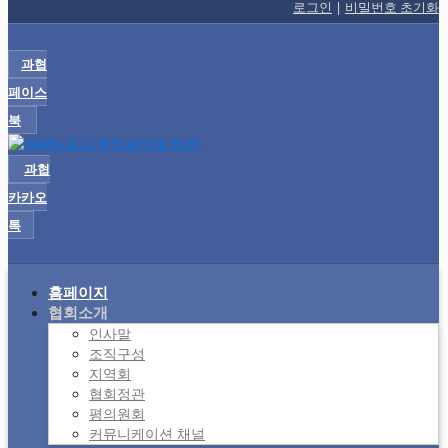
로그인
|
비밀번호 초기화
과협
페이스
북
과협
카카오
톡
홈페이지
협회소개
인사말
조직구성
지역회
협회정관
평의원회
커뮤니케이션 채널