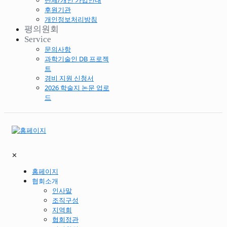
단체/개인 가입안내
후원기관
개인정보처리방침
평의원회
Service
문의사항
과학기술인 DB 프로젝
트
경비 지원 신청서
2026 학술지 논문 업로
드
✕
홈페이지
협회소개
인사말
조직구성
지역회
협회정관