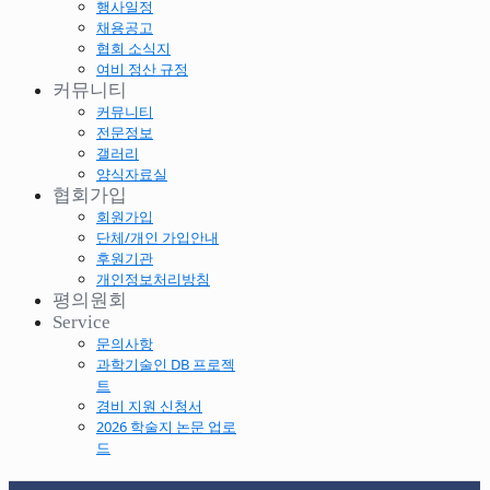
행사일정
채용공고
협회 소식지
여비 정산 규정
커뮤니티
커뮤니티
전문정보
갤러리
양식자료실
협회가입
회원가입
단체/개인 가입안내
후원기관
개인정보처리방침
평의원회
Service
문의사항
과학기술인 DB 프로젝
트
경비 지원 신청서
2026 학술지 논문 업로
드