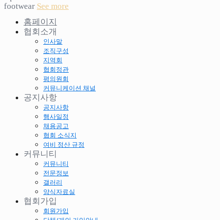
footwear
See more
홈페이지
협회소개
인사말
조직구성
지역회
협회정관
평의원회
커뮤니케이션 채널
공지사항
공지사항
행사일정
채용공고
협회 소식지
여비 정산 규정
커뮤니티
커뮤니티
전문정보
갤러리
양식자료실
협회가입
회원가입