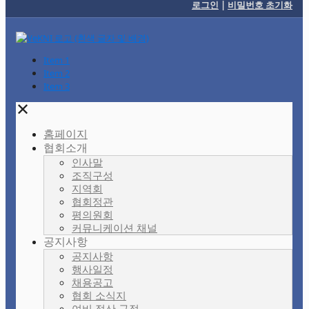
로그인
|
비밀번호 초기화
Item 1
Item 2
Item 3
✕
홈페이지
협회소개
인사말
조직구성
지역회
협회정관
평의원회
커뮤니케이션 채널
공지사항
공지사항
행사일정
채용공고
협회 소식지
여비 정산 규정