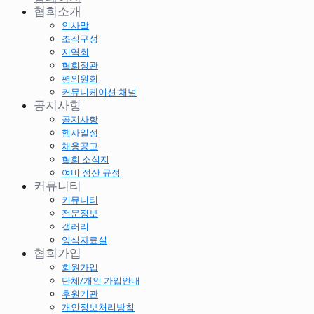
협회소개
인사말
조직구성
지역회
협회정관
평의원회
커뮤니케이션 채널
공지사항
공지사항
행사일정
채용공고
협회 소식지
여비 정산 규정
커뮤니티
커뮤니티
전문정보
갤러리
양식자료실
협회가입
회원가입
단체/개인 가입안내
후원기관
개인정보처리방침