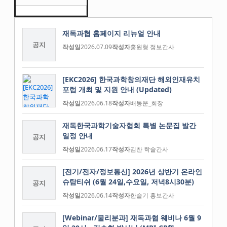
재독과협 홈페이지 리뉴얼 안내
공지
작성일
2026.07.09
작성자
홍원형 정보간사
[EKC2026] 한국과학창의재단 해외인재유치
포럼 개최 및 지원 안내 (Updated)
작성일
2026.06.18
작성자
배동운_회장
재독한국과학기술자협회 특별 논문집 발간
일정 안내
공지
작성일
2026.06.17
작성자
김찬 학술간사
[전기/전자/정보통신] 2026년 상반기 온라인
슈탐티쉬 (6월 24일,수요일, 저녁8시30분)
공지
작성일
2026.06.14
작성자
한슬기 홍보간사
[Webinar/물리분과] 재독과협 웨비나 6월 9