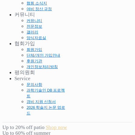
협회 소식지
여비 정산 규정
커뮤니티
커뮤니티
전문정보
갤러리
양식자료실
협회가입
회원가입
단체/개인 가입안내
후원기관
개인정보처리방침
평의원회
Service
문의사항
과학기술인 DB 프로젝
트
경비 지원 신청서
2026 학술지 논문 업로
드
Up to 20% off patio
Shop now
Up to 60% off summer