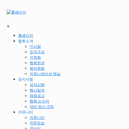
✕
홈페이지
협회소개
인사말
조직구성
지역회
협회정관
평의원회
커뮤니케이션 채널
공지사항
공지사항
행사일정
채용공고
협회 소식지
여비 정산 규정
커뮤니티
커뮤니티
전문정보
갤러리