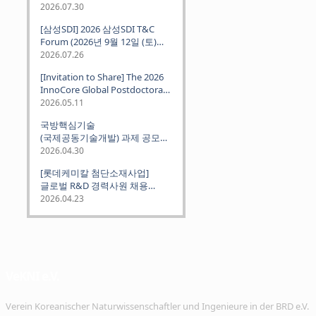
2026.07.30
[삼성SDI] 2026 삼성SDI T&C
Forum (2026년 9월 12일 (토)
뮌헨 개최)
2026.07.26
[Invitation to Share] The 2026
InnoCore Global Postdoctoral
Job Fair: Meet Korea's 4 Major
2026.05.11
Science and Technology
국방핵심기술
Institutes
(국제공동기술개발) 과제 공모
안내 (~2026.06.26)
2026.04.30
[롯데케미칼 첨단소재사업]
글로벌 R&D 경력사원 채용
(~2026. 5.5)
2026.04.23
VeKNI e.V.
Verein Koreanischer Naturwissenschaftler und Ingenieure in der BRD e.V.