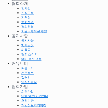
협회소개
인사말
조직구성
지역회
협회정관
평의원회
커뮤니케이션 채널
공지사항
공지사항
행사일정
채용공고
협회 소식지
여비 정산 규정
커뮤니티
커뮤니티
전문정보
갤러리
양식자료실
협회가입
회원가입
단체/개인 가입안내
후원기관
개인정보처리방침