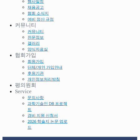
행사일정
채용공고
협회 소식지
여비 정산 규정
커뮤니티
커뮤니티
전문정보
갤러리
양식자료실
협회가입
회원가입
단체/개인 가입안내
후원기관
개인정보처리방침
평의원회
Service
문의사항
과학기술인 DB 프로젝
트
경비 지원 신청서
2026 학술지 논문 업로
드