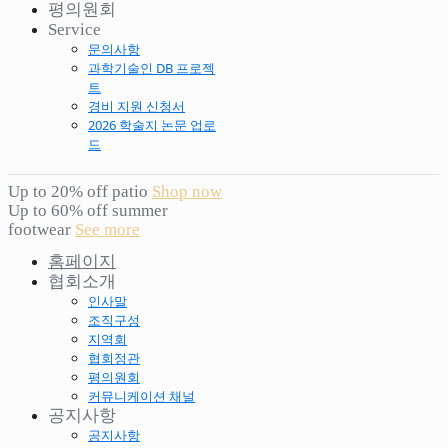
평의원회
Service
문의사항
과학기술인 DB 프로젝
트
경비 지원 신청서
2026 학술지 논문 업로
드
Up to 20% off patio
Shop now
Up to 60% off summer
footwear
See more
홈페이지
협회소개
인사말
조직구성
지역회
협회정관
평의원회
커뮤니케이션 채널
공지사항
공지사항