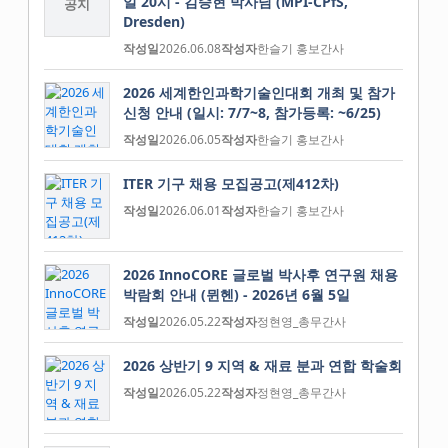
일 20시 - 김승현 박사님 (MPI-CPfS,
공지
Dresden)
작성일
2026.06.08
작성자
한슬기 홍보간사
2026 세계한인과학기술인대회 개최 및 참가
신청 안내 (일시: 7/7~8, 참가등록: ~6/25)
작성일
2026.06.05
작성자
한슬기 홍보간사
ITER 기구 채용 모집공고(제412차)
작성일
2026.06.01
작성자
한슬기 홍보간사
2026 InnoCORE 글로벌 박사후 연구원 채용
박람회 안내 (뮌헨) - 2026년 6월 5일
작성일
2026.05.22
작성자
정현영_총무간사
2026 상반기 9 지역 & 재료 분과 연합 학술회
작성일
2026.05.22
작성자
정현영_총무간사