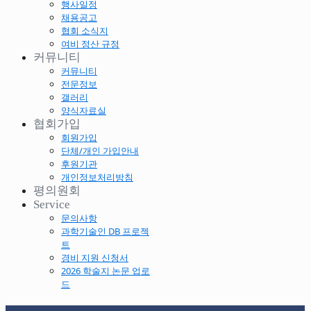
행사일정
채용공고
협회 소식지
여비 정산 규정
커뮤니티
커뮤니티
전문정보
갤러리
양식자료실
협회가입
회원가입
단체/개인 가입안내
후원기관
개인정보처리방침
평의원회
Service
문의사항
과학기술인 DB 프로젝
트
경비 지원 신청서
2026 학술지 논문 업로
드