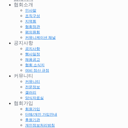
협회소개
인사말
조직구성
지역회
협회정관
평의원회
커뮤니케이션 채널
공지사항
공지사항
행사일정
채용공고
협회 소식지
여비 정산 규정
커뮤니티
커뮤니티
전문정보
갤러리
양식자료실
협회가입
회원가입
단체/개인 가입안내
후원기관
개인정보처리방침