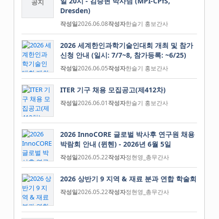
일 20시 - 김승현 박사님 (MPI-CPfS,
공지
Dresden)
작성일
2026.06.08
작성자
한슬기 홍보간사
2026 세계한인과학기술인대회 개최 및 참가
신청 안내 (일시: 7/7~8, 참가등록: ~6/25)
작성일
2026.06.05
작성자
한슬기 홍보간사
ITER 기구 채용 모집공고(제412차)
작성일
2026.06.01
작성자
한슬기 홍보간사
2026 InnoCORE 글로벌 박사후 연구원 채용
박람회 안내 (뮌헨) - 2026년 6월 5일
작성일
2026.05.22
작성자
정현영_총무간사
2026 상반기 9 지역 & 재료 분과 연합 학술회
작성일
2026.05.22
작성자
정현영_총무간사