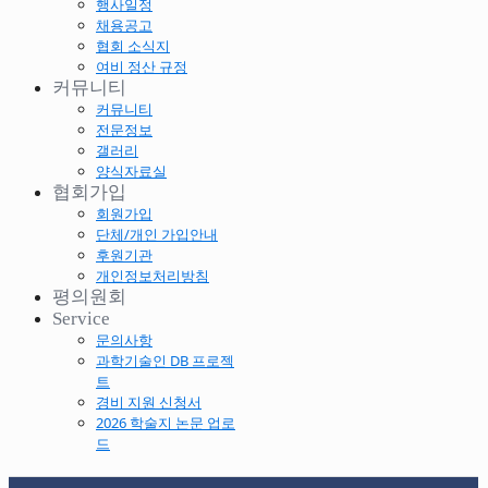
행사일정
채용공고
협회 소식지
여비 정산 규정
커뮤니티
커뮤니티
전문정보
갤러리
양식자료실
협회가입
회원가입
단체/개인 가입안내
후원기관
개인정보처리방침
평의원회
Service
문의사항
과학기술인 DB 프로젝
트
경비 지원 신청서
2026 학술지 논문 업로
드