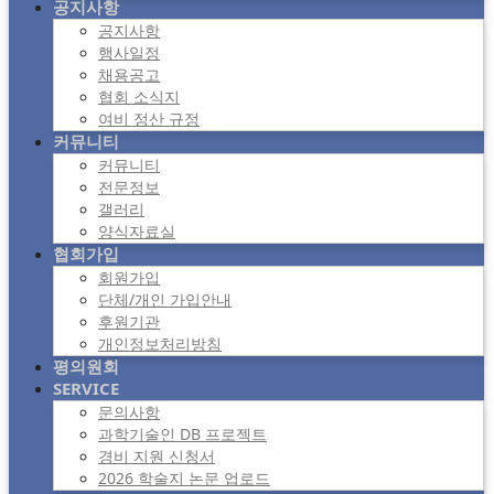
공지사항
공지사항
행사일정
채용공고
협회 소식지
여비 정산 규정
커뮤니티
커뮤니티
전문정보
갤러리
양식자료실
협회가입
회원가입
단체/개인 가입안내
후원기관
개인정보처리방침
평의원회
SERVICE
문의사항
과학기술인 DB 프로젝트
경비 지원 신청서
2026 학술지 논문 업로드