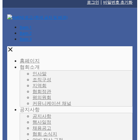
로그인
|
비밀번호 초기화
Item 1
Item 2
Item 3
✕
홈페이지
협회소개
인사말
조직구성
지역회
협회정관
평의원회
커뮤니케이션 채널
공지사항
공지사항
행사일정
채용공고
협회 소식지
여비 정산 규정