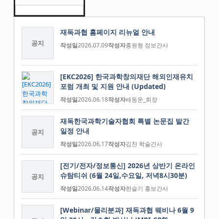
재독과협 홈페이지 리뉴얼 안내
공지
작성일
2026.07.09
작성자
홍원형 정보간사
[EKC2026] 한국과학창의재단 해외인재유치
포럼 개최 및 지원 안내 (Updated)
작성일
2026.06.18
작성자
배동운_회장
재독한국과학기술자협회 특별 논문집 발간
일정 안내
공지
작성일
2026.06.17
작성자
김찬 학술간사
[전기/전자/정보통신] 2026년 상반기 온라인
슈탐티쉬 (6월 24일,수요일, 저녁8시30분)
공지
작성일
2026.06.14
작성자
한슬기 홍보간사
[Webinar/물리분과] 재독과협 웨비나 6월 9