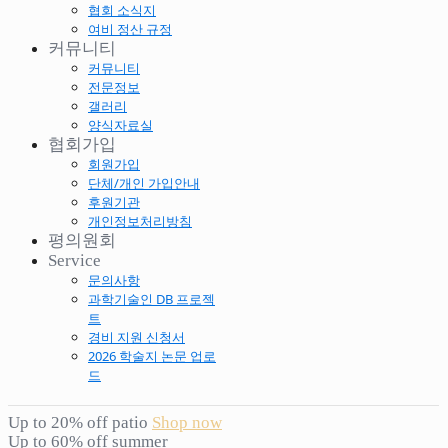
협회 소식지
여비 정산 규정
커뮤니티
커뮤니티
전문정보
갤러리
양식자료실
협회가입
회원가입
단체/개인 가입안내
후원기관
개인정보처리방침
평의원회
Service
문의사항
과학기술인 DB 프로젝
트
경비 지원 신청서
2026 학술지 논문 업로
드
Up to 20% off patio
Shop now
Up to 60% off summer