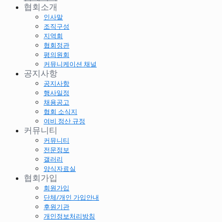
협회소개
인사말
조직구성
지역회
협회정관
평의원회
커뮤니케이션 채널
공지사항
공지사항
행사일정
채용공고
협회 소식지
여비 정산 규정
커뮤니티
커뮤니티
전문정보
갤러리
양식자료실
협회가입
회원가입
단체/개인 가입안내
후원기관
개인정보처리방침