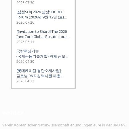
2026.07.30
[삼성SDI] 2026 삼성SDI T&C
Forum (2026년 9월 12일 (토)
뮌헨 개최)
2026.07.26
[Invitation to Share] The 2026
InnoCore Global Postdoctoral
Job Fair: Meet Korea's 4 Major
2026.05.11
Science and Technology
국방핵심기술
Institutes
(국제공동기술개발) 과제 공모
안내 (~2026.06.26)
2026.04.30
[롯데케미칼 첨단소재사업]
글로벌 R&D 경력사원 채용
(~2026. 5.5)
2026.04.23
VeKNI e.V.
Verein Koreanischer Naturwissenschaftler und Ingenieure in der BRD e.V.