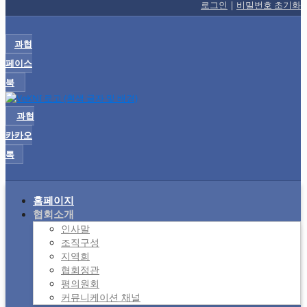
로그인
|
비밀번호 초기화
과협
페이스
북
과협
카카오
톡
홈페이지
협회소개
인사말
조직구성
지역회
협회정관
평의원회
커뮤니케이션 채널