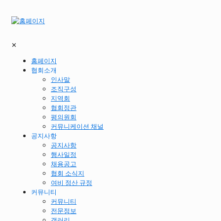
✕
홈페이지
협회소개
인사말
조직구성
지역회
협회정관
평의원회
커뮤니케이션 채널
공지사항
공지사항
행사일정
채용공고
협회 소식지
여비 정산 규정
커뮤니티
커뮤니티
전문정보
갤러리