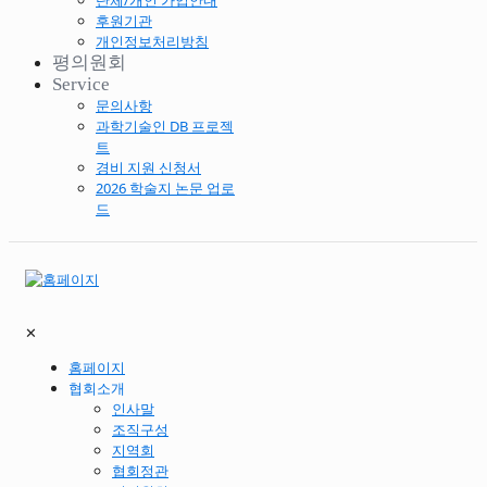
단체/개인 가입안내
후원기관
개인정보처리방침
평의원회
Service
문의사항
과학기술인 DB 프로젝
트
경비 지원 신청서
2026 학술지 논문 업로
드
✕
홈페이지
협회소개
인사말
조직구성
지역회
협회정관