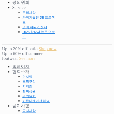
평의원회
Service
문의사항
과학기술인 DB 프로젝
트
경비 지원 신청서
2026 학술지 논문 업로
드
Up to 20% off patio
Shop now
Up to 60% off summer
footwear
See more
홈페이지
협회소개
인사말
조직구성
지역회
협회정관
평의원회
커뮤니케이션 채널
공지사항
공지사항