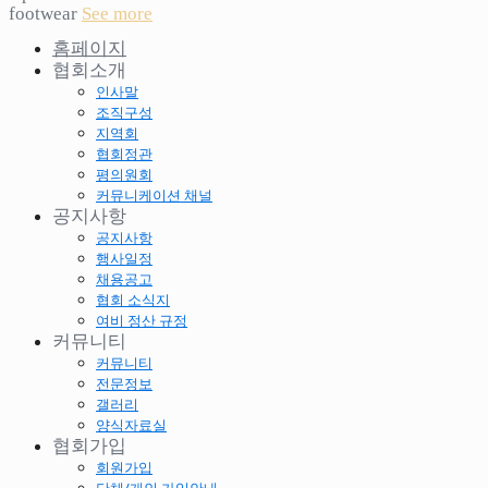
footwear
See more
홈페이지
협회소개
인사말
조직구성
지역회
협회정관
평의원회
커뮤니케이션 채널
공지사항
공지사항
행사일정
채용공고
협회 소식지
여비 정산 규정
커뮤니티
커뮤니티
전문정보
갤러리
양식자료실
협회가입
회원가입