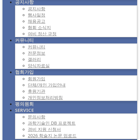
공지사항
공지사항
행사일정
채용공고
협회 소식지
여비 정산 규정
커뮤니티
커뮤니티
전문정보
갤러리
양식자료실
협회가입
회원가입
단체/개인 가입안내
후원기관
개인정보처리방침
평의원회
SERVICE
문의사항
과학기술인 DB 프로젝트
경비 지원 신청서
2026 학술지 논문 업로드