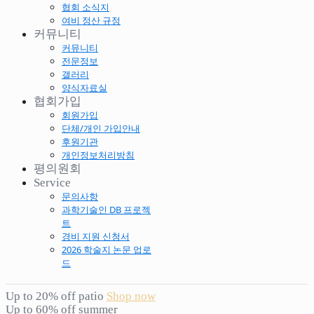
협회 소식지
여비 정산 규정
커뮤니티
커뮤니티
전문정보
갤러리
양식자료실
협회가입
회원가입
단체/개인 가입안내
후원기관
개인정보처리방침
평의원회
Service
문의사항
과학기술인 DB 프로젝
트
경비 지원 신청서
2026 학술지 논문 업로
드
Up to 20% off patio
Shop now
Up to 60% off summer