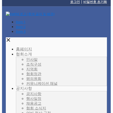
로그인
|
비밀번호 초기화
Item 1
Item 2
Item 3
✕
홈페이지
협회소개
인사말
조직구성
지역회
협회정관
평의원회
커뮤니케이션 채널
공지사항
공지사항
행사일정
채용공고
협회 소식지
여비 정산 규정