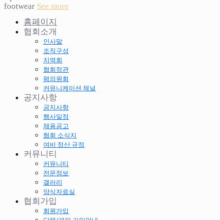
footwear
See more
홈페이지
협회소개
인사말
조직구성
지역회
협회정관
평의원회
커뮤니케이션 채널
공지사항
공지사항
행사일정
채용공고
협회 소식지
여비 정산 규정
커뮤니티
커뮤니티
전문정보
갤러리
양식자료실
협회가입
회원가입