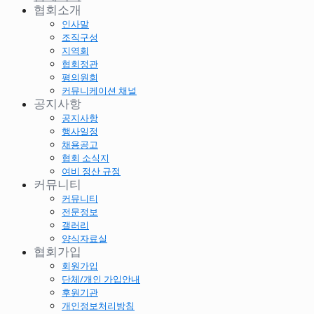
협회소개
인사말
조직구성
지역회
협회정관
평의원회
커뮤니케이션 채널
공지사항
공지사항
행사일정
채용공고
협회 소식지
여비 정산 규정
커뮤니티
커뮤니티
전문정보
갤러리
양식자료실
협회가입
회원가입
단체/개인 가입안내
후원기관
개인정보처리방침