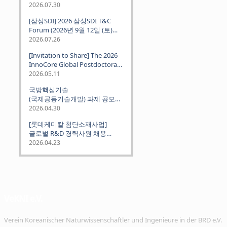
2026.07.30
[삼성SDI] 2026 삼성SDI T&C
Forum (2026년 9월 12일 (토)
뮌헨 개최)
2026.07.26
[Invitation to Share] The 2026
InnoCore Global Postdoctoral
Job Fair: Meet Korea's 4 Major
2026.05.11
Science and Technology
국방핵심기술
Institutes
(국제공동기술개발) 과제 공모
안내 (~2026.06.26)
2026.04.30
[롯데케미칼 첨단소재사업]
글로벌 R&D 경력사원 채용
(~2026. 5.5)
2026.04.23
VeKNI e.V.
Verein Koreanischer Naturwissenschaftler und Ingenieure in der BRD e.V.