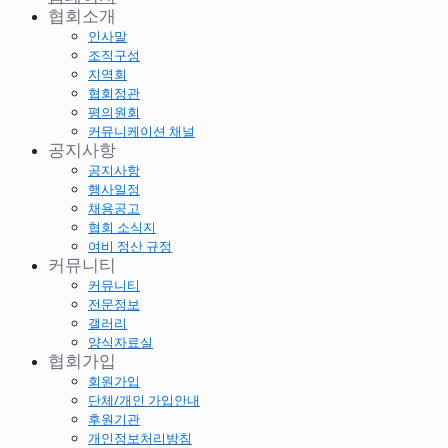
협회소개
인사말
조직구성
지역회
협회정관
평의원회
커뮤니케이션 채널
공지사항
공지사항
행사일정
채용공고
협회 소식지
여비 정산 규정
커뮤니티
커뮤니티
전문정보
갤러리
양식자료실
협회가입
회원가입
단체/개인 가입안내
후원기관
개인정보처리방침