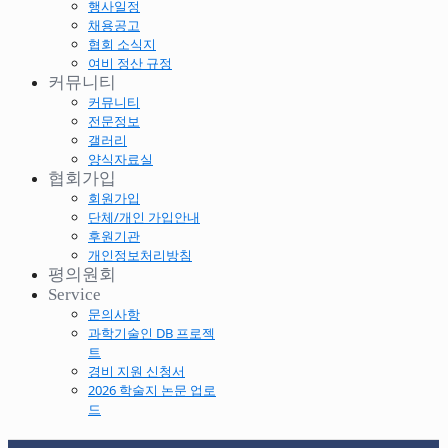
행사일정
채용공고
협회 소식지
여비 정산 규정
커뮤니티
커뮤니티
전문정보
갤러리
양식자료실
협회가입
회원가입
단체/개인 가입안내
후원기관
개인정보처리방침
평의원회
Service
문의사항
과학기술인 DB 프로젝
트
경비 지원 신청서
2026 학술지 논문 업로
드