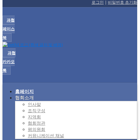
로그인
|
비밀번호 초기화
과협
페이스
북
과협
카카오
톡
홈페이지
협회소개
인사말
조직구성
지역회
협회정관
평의원회
커뮤니케이션 채널