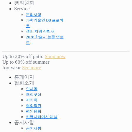
평의원회
Service
문의사항
과학기술인 DB 프로젝
트
경비 지원 신청서
2026 학술지 논문 업로
드
Up to 20% off patio
Shop now
Up to 60% off summer
footwear
See more
홈페이지
협회소개
인사말
조직구성
지역회
협회정관
평의원회
커뮤니케이션 채널
공지사항
공지사항