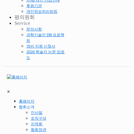
단체/개인 가입안내
후원기관
개인정보처리방침
평의원회
Service
문의사항
과학기술인 DB 프로젝
트
경비 지원 신청서
2026 학술지 논문 업로
드
✕
홈페이지
협회소개
인사말
조직구성
지역회
협회정관