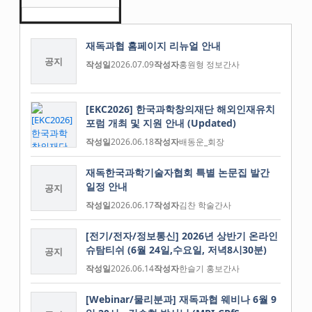
재독과협 홈페이지 리뉴얼 안내
공지
작성일
2026.07.09
작성자
홍원형 정보간사
[EKC2026] 한국과학창의재단 해외인재유치
포럼 개최 및 지원 안내 (Updated)
작성일
2026.06.18
작성자
배동운_회장
재독한국과학기술자협회 특별 논문집 발간
일정 안내
공지
작성일
2026.06.17
작성자
김찬 학술간사
[전기/전자/정보통신] 2026년 상반기 온라인
슈탐티쉬 (6월 24일,수요일, 저녁8시30분)
공지
작성일
2026.06.14
작성자
한슬기 홍보간사
[Webinar/물리분과] 재독과협 웨비나 6월 9