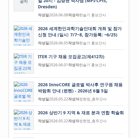
일 20시 - 김승현 박사님 (MPI-CPfS,
공지
Dresden)
작성일
2026.06.08
작성자
한슬기 홍보간사
2026 세계한인과학기술인대회 개최 및 참가
신청 안내 (일시: 7/7~8, 참가등록: ~6/25)
작성일
2026.06.05
작성자
한슬기 홍보간사
ITER 기구 채용 모집공고(제412차)
작성일
2026.06.01
작성자
한슬기 홍보간사
2026 InnoCORE 글로벌 박사후 연구원 채용
박람회 안내 (뮌헨) - 2026년 6월 5일
작성일
2026.05.22
작성자
정현영_총무간사
2026 상반기 9 지역 & 재료 분과 연합 학술회
작성일
2026.05.22
작성자
정현영_총무간사