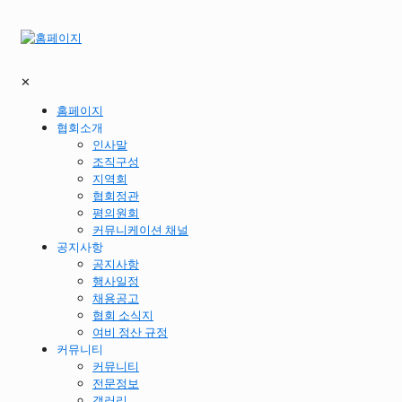
✕
홈페이지
협회소개
인사말
조직구성
지역회
협회정관
평의원회
커뮤니케이션 채널
공지사항
공지사항
행사일정
채용공고
협회 소식지
여비 정산 규정
커뮤니티
커뮤니티
전문정보
갤러리