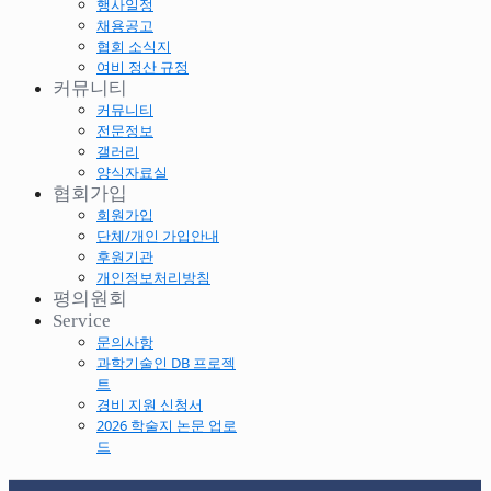
행사일정
채용공고
협회 소식지
여비 정산 규정
커뮤니티
커뮤니티
전문정보
갤러리
양식자료실
협회가입
회원가입
단체/개인 가입안내
후원기관
개인정보처리방침
평의원회
Service
문의사항
과학기술인 DB 프로젝
트
경비 지원 신청서
2026 학술지 논문 업로
드