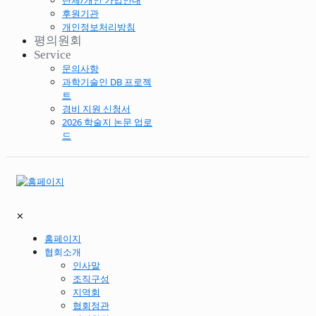
단체/개인 가입안내
후원기관
개인정보처리방침
평의원회
Service
문의사항
과학기술인 DB 프로젝
트
경비 지원 신청서
2026 학술지 논문 업로
드
✕
홈페이지
협회소개
인사말
조직구성
지역회
협회정관