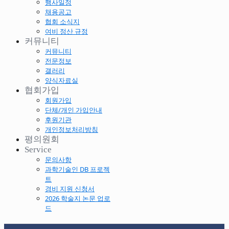
행사일정
채용공고
협회 소식지
여비 정산 규정
커뮤니티
커뮤니티
전문정보
갤러리
양식자료실
협회가입
회원가입
단체/개인 가입안내
후원기관
개인정보처리방침
평의원회
Service
문의사항
과학기술인 DB 프로젝
트
경비 지원 신청서
2026 학술지 논문 업로
드