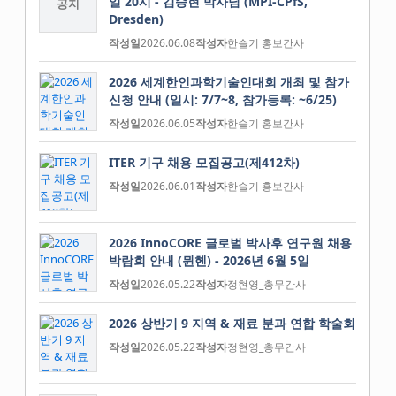
일 20시 - 김승현 박사님 (MPI-CPfS,
공지
Dresden)
작성일
2026.06.08
작성자
한슬기 홍보간사
2026 세계한인과학기술인대회 개최 및 참가
신청 안내 (일시: 7/7~8, 참가등록: ~6/25)
작성일
2026.06.05
작성자
한슬기 홍보간사
ITER 기구 채용 모집공고(제412차)
작성일
2026.06.01
작성자
한슬기 홍보간사
2026 InnoCORE 글로벌 박사후 연구원 채용
박람회 안내 (뮌헨) - 2026년 6월 5일
작성일
2026.05.22
작성자
정현영_총무간사
2026 상반기 9 지역 & 재료 분과 연합 학술회
작성일
2026.05.22
작성자
정현영_총무간사