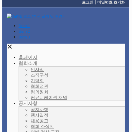
로그인
|
비밀번호 초기화
Item 1
Item 2
Item 3
✕
홈페이지
협회소개
인사말
조직구성
지역회
협회정관
평의원회
커뮤니케이션 채널
공지사항
공지사항
행사일정
채용공고
협회 소식지
여비 정산 규정