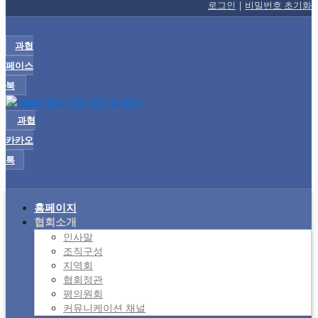
로그인
|
비밀번호 초기화
과협
페이스
북
과협
카카오
톡
홈페이지
협회소개
인사말
조직구성
지역회
협회정관
평의원회
커뮤니케이션 채널