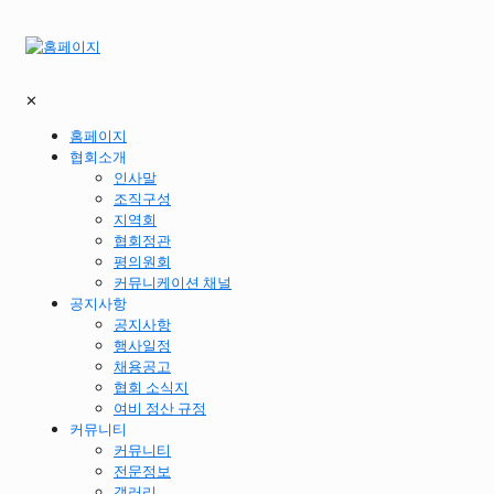
✕
홈페이지
협회소개
인사말
조직구성
지역회
협회정관
평의원회
커뮤니케이션 채널
공지사항
공지사항
행사일정
채용공고
협회 소식지
여비 정산 규정
커뮤니티
커뮤니티
전문정보
갤러리