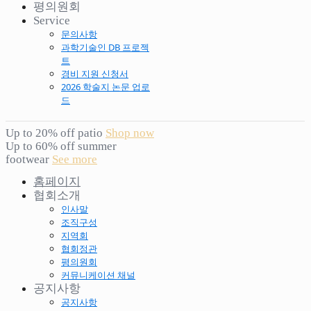
평의원회
Service
문의사항
과학기술인 DB 프로젝
트
경비 지원 신청서
2026 학술지 논문 업로
드
Up to 20% off patio
Shop now
Up to 60% off summer
footwear
See more
홈페이지
협회소개
인사말
조직구성
지역회
협회정관
평의원회
커뮤니케이션 채널
공지사항
공지사항