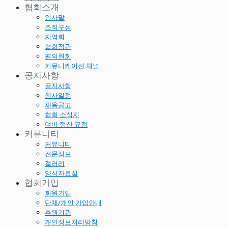
협회소개
인사말
조직구성
지역회
협회정관
평의원회
커뮤니케이션 채널
공지사항
공지사항
행사일정
채용공고
협회 소식지
여비 정산 규정
커뮤니티
커뮤니티
전문정보
갤러리
양식자료실
협회가입
회원가입
단체/개인 가입안내
후원기관
개인정보처리방침