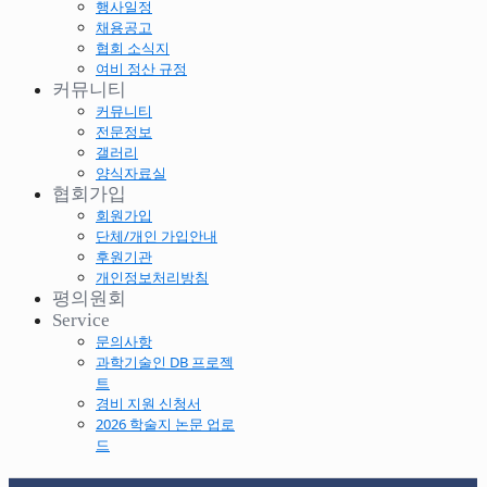
행사일정
채용공고
협회 소식지
여비 정산 규정
커뮤니티
커뮤니티
전문정보
갤러리
양식자료실
협회가입
회원가입
단체/개인 가입안내
후원기관
개인정보처리방침
평의원회
Service
문의사항
과학기술인 DB 프로젝
트
경비 지원 신청서
2026 학술지 논문 업로
드