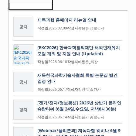
재독과협 홈페이지 리뉴얼 안내
공지
작성일
2026.07.09
작성자
홍원형 정보간사
[EKC2026] 한국과학창의재단 해외인재유치
포럼 개최 및 지원 안내 (Updated)
작성일
2026.06.18
작성자
배동운_회장
재독한국과학기술자협회 특별 논문집 발간
일정 안내
공지
작성일
2026.06.17
작성자
김찬 학술간사
[전기/전자/정보통신] 2026년 상반기 온라인
슈탐티쉬 (6월 24일,수요일, 저녁8시30분)
공지
작성일
2026.06.14
작성자
한슬기 홍보간사
[Webinar/물리분과] 재독과협 웨비나 6월 9