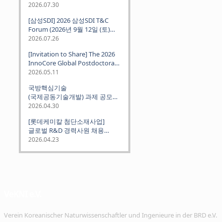
2026.07.30
[삼성SDI] 2026 삼성SDI T&C
Forum (2026년 9월 12일 (토)
뮌헨 개최)
2026.07.26
[Invitation to Share] The 2026
InnoCore Global Postdoctoral
Job Fair: Meet Korea's 4 Major
2026.05.11
Science and Technology
국방핵심기술
Institutes
(국제공동기술개발) 과제 공모
안내 (~2026.06.26)
2026.04.30
[롯데케미칼 첨단소재사업]
글로벌 R&D 경력사원 채용
(~2026. 5.5)
2026.04.23
VeKNI e.V.
Verein Koreanischer Naturwissenschaftler und Ingenieure in der BRD e.V.