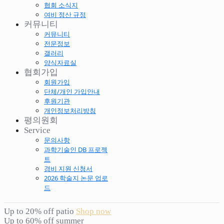
협회 소식지
여비 정산 규정
커뮤니티
커뮤니티
전문정보
갤러리
양식자료실
협회가입
회원가입
단체/개인 가입안내
후원기관
개인정보처리방침
평의원회
Service
문의사항
과학기술인 DB 프로젝
트
경비 지원 신청서
2026 학술지 논문 업로
드
Up to 20% off patio
Shop now
Up to 60% off summer