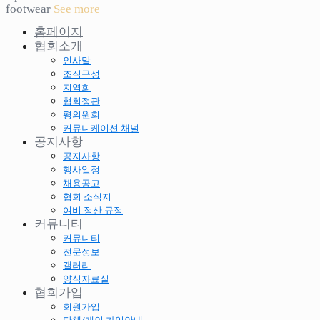
footwear
See more
홈페이지
협회소개
인사말
조직구성
지역회
협회정관
평의원회
커뮤니케이션 채널
공지사항
공지사항
행사일정
채용공고
협회 소식지
여비 정산 규정
커뮤니티
커뮤니티
전문정보
갤러리
양식자료실
협회가입
회원가입