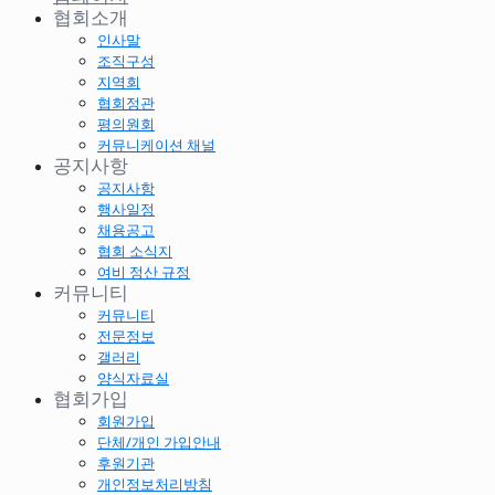
협회소개
인사말
조직구성
지역회
협회정관
평의원회
커뮤니케이션 채널
공지사항
공지사항
행사일정
채용공고
협회 소식지
여비 정산 규정
커뮤니티
커뮤니티
전문정보
갤러리
양식자료실
협회가입
회원가입
단체/개인 가입안내
후원기관
개인정보처리방침