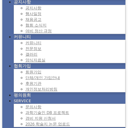
공지사항
공지사항
행사일정
채용공고
협회 소식지
여비 정산 규정
커뮤니티
커뮤니티
전문정보
갤러리
양식자료실
협회가입
회원가입
단체/개인 가입안내
후원기관
개인정보처리방침
평의원회
SERVICE
문의사항
과학기술인 DB 프로젝트
경비 지원 신청서
2026 학술지 논문 업로드