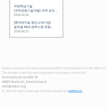
Science and Technology
국방핵심기술
Institutes
(국제공동기술개발) 과제 공모
안내 (~2026.06.26)
2026.04.30
[롯데케미칼 첨단소재사업]
글로벌 R&D 경력사원 채용
(~2026. 5.5)
2026.04.23
VeKNI e.V.
Verein Koreanischer Naturwissenschaftler und Ingenieure in der BRD e.V.
The Korean Scientists and Engineers Association in the FRG
Konrad-Zuse-Straße 10
44801 Bochum, Deutschland
info@vekni.org
© 2026 All rights reserved. Website created by
VeKNI e.V.