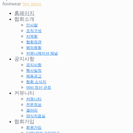
footwear
See more
홈페이지
협회소개
인사말
조직구성
지역회
협회정관
평의원회
커뮤니케이션 채널
공지사항
공지사항
행사일정
채용공고
협회 소식지
여비 정산 규정
커뮤니티
커뮤니티
전문정보
갤러리
양식자료실
협회가입
회원가입