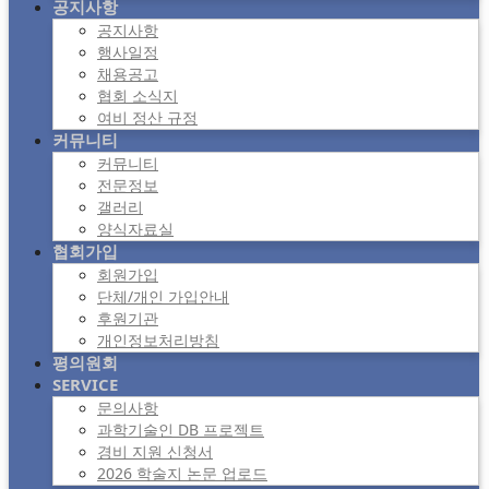
공지사항
공지사항
행사일정
채용공고
협회 소식지
여비 정산 규정
커뮤니티
커뮤니티
전문정보
갤러리
양식자료실
협회가입
회원가입
단체/개인 가입안내
후원기관
개인정보처리방침
평의원회
SERVICE
문의사항
과학기술인 DB 프로젝트
경비 지원 신청서
2026 학술지 논문 업로드