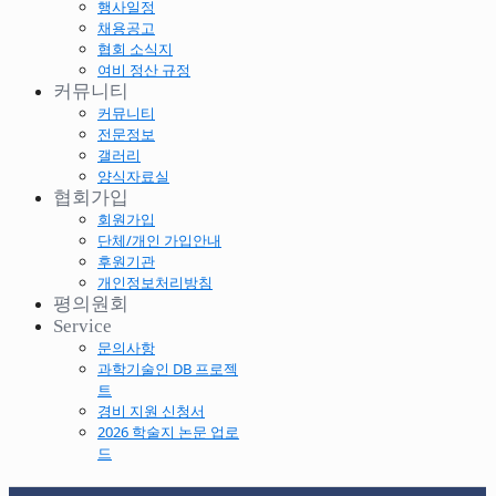
행사일정
채용공고
협회 소식지
여비 정산 규정
커뮤니티
커뮤니티
전문정보
갤러리
양식자료실
협회가입
회원가입
단체/개인 가입안내
후원기관
개인정보처리방침
평의원회
Service
문의사항
과학기술인 DB 프로젝
트
경비 지원 신청서
2026 학술지 논문 업로
드