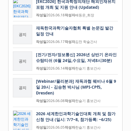
[EKC2026] 한국과학창의재단 해외인재유치
포럼 개최 및 지원 안내 (Updated)
작성일
2026.06.18
작성자
배동운_회장
재독한국과학기술자협회 특별 논문집 발간
일정 안내
공지
작성일
2026.06.17
작성자
김찬 학술간사
[전기/전자/정보통신] 2026년 상반기 온라인
슈탐티쉬 (6월 24일,수요일, 저녁8시30분)
공지
작성일
2026.06.14
작성자
한슬기 홍보간사
[Webinar/물리분과] 재독과협 웨비나 6월 9
일 20시 - 김승현 박사님 (MPI-CPfS,
공지
Dresden)
작성일
2026.06.08
작성자
한슬기 홍보간사
2026 세계한인과학기술인대회 개최 및 참가
신청 안내 (일시: 7/7~8, 참가등록: ~6/25)
작성일
2026.06.05
작성자
한슬기 홍보간사