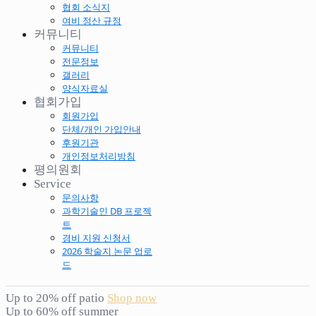
협회 소식지
여비 정산 규정
커뮤니티
커뮤니티
전문정보
갤러리
양식자료실
협회가입
회원가입
단체/개인 가입안내
후원기관
개인정보처리방침
평의원회
Service
문의사항
과학기술인 DB 프로젝
트
경비 지원 신청서
2026 학술지 논문 업로
드
Up to 20% off patio
Shop now
Up to 60% off summer