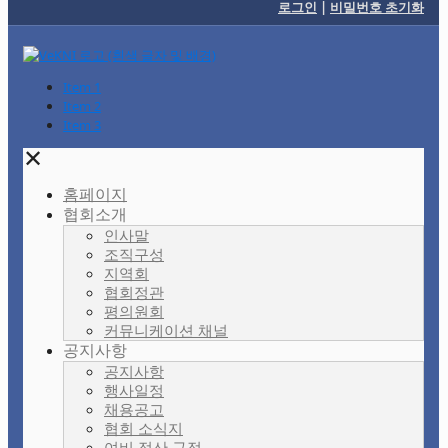
로그인
|
비밀번호 초기화
Item 1
Item 2
Item 3
✕
홈페이지
협회소개
인사말
조직구성
지역회
협회정관
평의원회
커뮤니케이션 채널
공지사항
공지사항
행사일정
채용공고
협회 소식지
여비 정산 규정