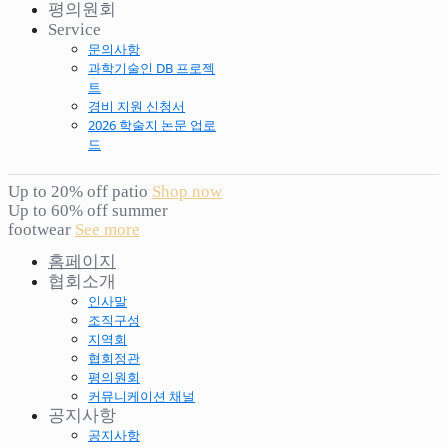
평의원회
Service
문의사항
과학기술인 DB 프로젝
트
경비 지원 신청서
2026 학술지 논문 업로
드
Up to 20% off patio
Shop now
Up to 60% off summer
footwear
See more
홈페이지
협회소개
인사말
조직구성
지역회
협회정관
평의원회
커뮤니케이션 채널
공지사항
공지사항