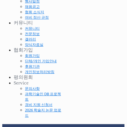
행사일정
채용공고
협회 소식지
여비 정산 규정
커뮤니티
커뮤니티
전문정보
갤러리
양식자료실
협회가입
회원가입
단체/개인 가입안내
후원기관
개인정보처리방침
평의원회
Service
문의사항
과학기술인 DB 프로젝
트
경비 지원 신청서
2026 학술지 논문 업로
드