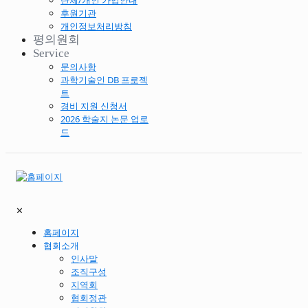
단체/개인 가입안내
후원기관
개인정보처리방침
평의원회
Service
문의사항
과학기술인 DB 프로젝
트
경비 지원 신청서
2026 학술지 논문 업로
드
✕
홈페이지
협회소개
인사말
조직구성
지역회
협회정관