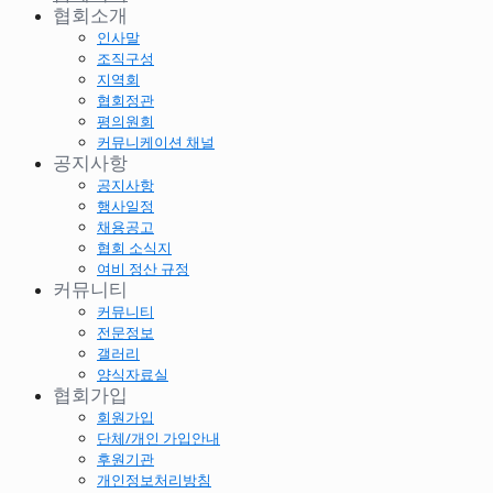
협회소개
인사말
조직구성
지역회
협회정관
평의원회
커뮤니케이션 채널
공지사항
공지사항
행사일정
채용공고
협회 소식지
여비 정산 규정
커뮤니티
커뮤니티
전문정보
갤러리
양식자료실
협회가입
회원가입
단체/개인 가입안내
후원기관
개인정보처리방침