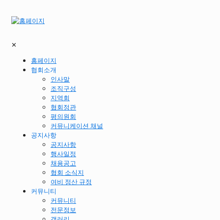
✕
홈페이지
협회소개
인사말
조직구성
지역회
협회정관
평의원회
커뮤니케이션 채널
공지사항
공지사항
행사일정
채용공고
협회 소식지
여비 정산 규정
커뮤니티
커뮤니티
전문정보
갤러리