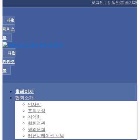
로그인
|
비밀번호 초기화
과협
페이스
북
과협
카카오
톡
홈페이지
협회소개
인사말
조직구성
지역회
협회정관
평의원회
커뮤니케이션 채널