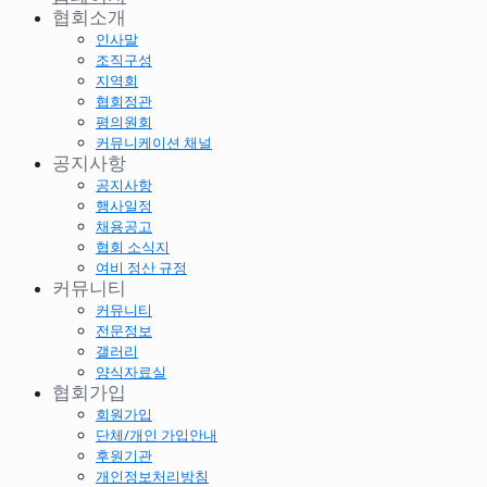
협회소개
인사말
조직구성
지역회
협회정관
평의원회
커뮤니케이션 채널
공지사항
공지사항
행사일정
채용공고
협회 소식지
여비 정산 규정
커뮤니티
커뮤니티
전문정보
갤러리
양식자료실
협회가입
회원가입
단체/개인 가입안내
후원기관
개인정보처리방침