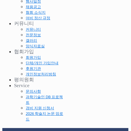
행사일정
채용공고
협회 소식지
여비 정산 규정
커뮤니티
커뮤니티
전문정보
갤러리
양식자료실
협회가입
회원가입
단체/개인 가입안내
후원기관
개인정보처리방침
평의원회
Service
문의사항
과학기술인 DB 프로젝
트
경비 지원 신청서
2026 학술지 논문 업로
드