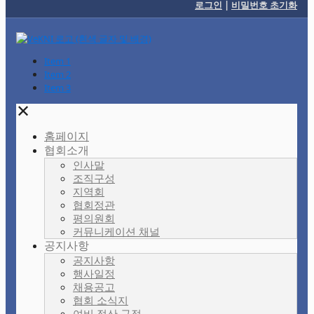
로그인
|
비밀번호 초기화
Item 1
Item 2
Item 3
✕
홈페이지
협회소개
인사말
조직구성
지역회
협회정관
평의원회
커뮤니케이션 채널
공지사항
공지사항
행사일정
채용공고
협회 소식지
여비 정산 규정