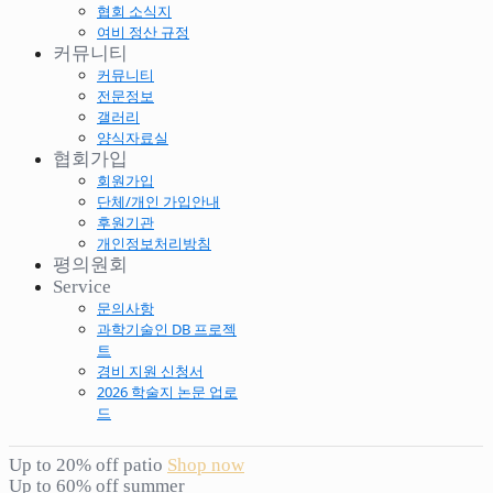
협회 소식지
여비 정산 규정
커뮤니티
커뮤니티
전문정보
갤러리
양식자료실
협회가입
회원가입
단체/개인 가입안내
후원기관
개인정보처리방침
평의원회
Service
문의사항
과학기술인 DB 프로젝
트
경비 지원 신청서
2026 학술지 논문 업로
드
Up to 20% off patio
Shop now
Up to 60% off summer