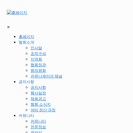
✕
홈페이지
협회소개
인사말
조직구성
지역회
협회정관
평의원회
커뮤니케이션 채널
공지사항
공지사항
행사일정
채용공고
협회 소식지
여비 정산 규정
커뮤니티
커뮤니티
전문정보
갤러리