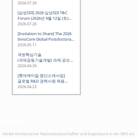
2026.07.30
[삼성SDI] 2026 삼성SDI T&C
Forum (2026년 9월 12일 (토)
뮌헨 개최)
2026.07.26
[Invitation to Share] The 2026
InnoCore Global Postdoctoral
Job Fair: Meet Korea's 4 Major
2026.05.11
Science and Technology
국방핵심기술
Institutes
(국제공동기술개발) 과제 공모
안내 (~2026.06.26)
2026.04.30
[롯데케미칼 첨단소재사업]
글로벌 R&D 경력사원 채용
(~2026. 5.5)
2026.04.23
VeKNI e.V.
Verein Koreanischer Naturwissenschaftler und Ingenieure in der BRD e.V.