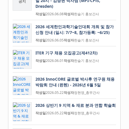
일 20시 - 김승현 박사님 (MPI-CPfS,
공지
Dresden)
작성일
2026.06.08
작성자
한슬기 홍보간사
2026 세계한인과학기술인대회 개최 및 참가
신청 안내 (일시: 7/7~8, 참가등록: ~6/25)
작성일
2026.06.05
작성자
한슬기 홍보간사
ITER 기구 채용 모집공고(제412차)
작성일
2026.06.01
작성자
한슬기 홍보간사
2026 InnoCORE 글로벌 박사후 연구원 채용
박람회 안내 (뮌헨) - 2026년 6월 5일
작성일
2026.05.22
작성자
정현영_총무간사
2026 상반기 9 지역 & 재료 분과 연합 학술회
작성일
2026.05.22
작성자
정현영_총무간사