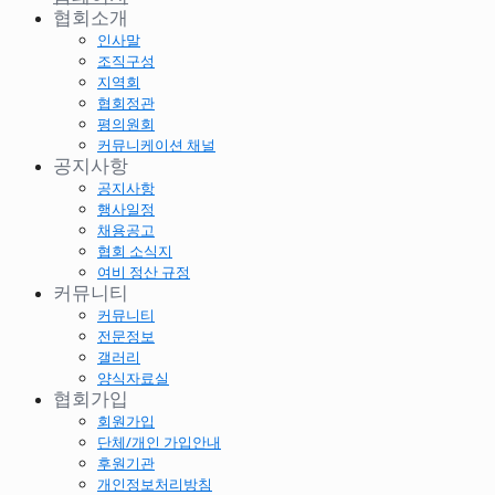
협회소개
인사말
조직구성
지역회
협회정관
평의원회
커뮤니케이션 채널
공지사항
공지사항
행사일정
채용공고
협회 소식지
여비 정산 규정
커뮤니티
커뮤니티
전문정보
갤러리
양식자료실
협회가입
회원가입
단체/개인 가입안내
후원기관
개인정보처리방침