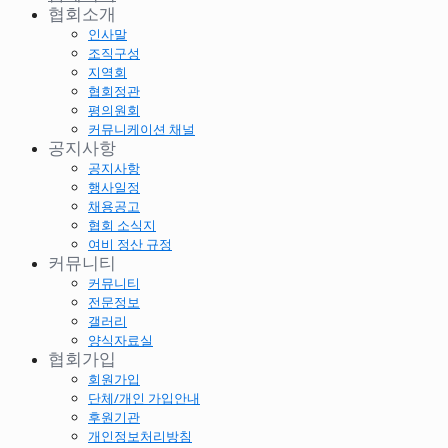
협회소개
인사말
조직구성
지역회
협회정관
평의원회
커뮤니케이션 채널
공지사항
공지사항
행사일정
채용공고
협회 소식지
여비 정산 규정
커뮤니티
커뮤니티
전문정보
갤러리
양식자료실
협회가입
회원가입
단체/개인 가입안내
후원기관
개인정보처리방침