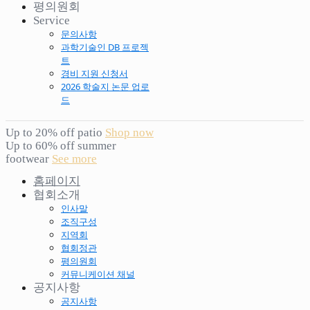
평의원회
Service
문의사항
과학기술인 DB 프로젝
트
경비 지원 신청서
2026 학술지 논문 업로
드
Up to 20% off patio
Shop now
Up to 60% off summer
footwear
See more
홈페이지
협회소개
인사말
조직구성
지역회
협회정관
평의원회
커뮤니케이션 채널
공지사항
공지사항