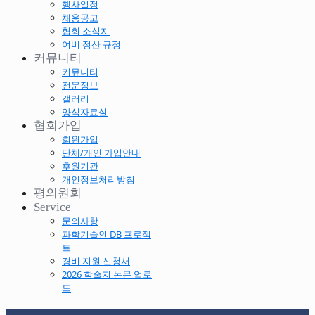
행사일정
채용공고
협회 소식지
여비 정산 규정
커뮤니티
커뮤니티
전문정보
갤러리
양식자료실
협회가입
회원가입
단체/개인 가입안내
후원기관
개인정보처리방침
평의원회
Service
문의사항
과학기술인 DB 프로젝
트
경비 지원 신청서
2026 학술지 논문 업로
드