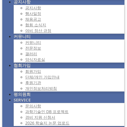
공지사항
공지사항
행사일정
채용공고
협회 소식지
여비 정산 규정
커뮤니티
커뮤니티
전문정보
갤러리
양식자료실
협회가입
회원가입
단체/개인 가입안내
후원기관
개인정보처리방침
평의원회
SERVICE
문의사항
과학기술인 DB 프로젝트
경비 지원 신청서
2026 학술지 논문 업로드