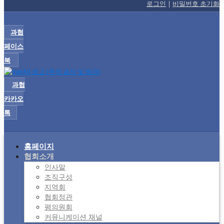
로그인
|
비밀번호 초기화
과협
페이스
북
과협
카카오
톡
홈페이지
협회소개
인사말
조직구성
지역회
협회정관
평의원회
커뮤니케이션 채널