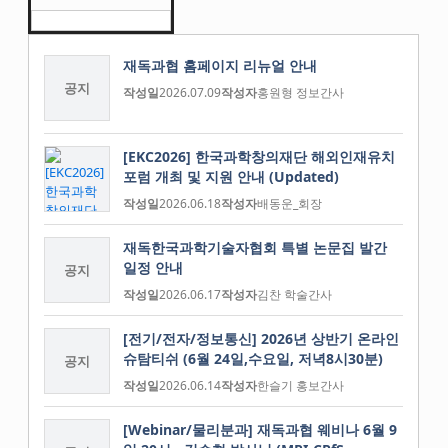
재독과협 홈페이지 리뉴얼 안내
공지
작성일
2026.07.09
작성자
홍원형 정보간사
[EKC2026] 한국과학창의재단 해외인재유치
포럼 개최 및 지원 안내 (Updated)
작성일
2026.06.18
작성자
배동운_회장
재독한국과학기술자협회 특별 논문집 발간
일정 안내
공지
작성일
2026.06.17
작성자
김찬 학술간사
[전기/전자/정보통신] 2026년 상반기 온라인
슈탐티쉬 (6월 24일,수요일, 저녁8시30분)
공지
작성일
2026.06.14
작성자
한슬기 홍보간사
[Webinar/물리분과] 재독과협 웨비나 6월 9