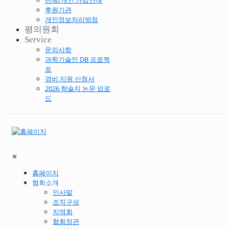
단체/개인 가입안내
후원기관
개인정보처리방침
평의원회
Service
문의사항
과학기술인 DB 프로젝
트
경비 지원 신청서
2026 학술지 논문 업로
드
✕
홈페이지
협회소개
인사말
조직구성
지역회
협회정관