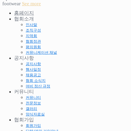
footwear
See more
홈페이지
협회소개
인사말
조직구성
지역회
협회정관
평의원회
커뮤니케이션 채널
공지사항
공지사항
행사일정
채용공고
협회 소식지
여비 정산 규정
커뮤니티
커뮤니티
전문정보
갤러리
양식자료실
협회가입
회원가입