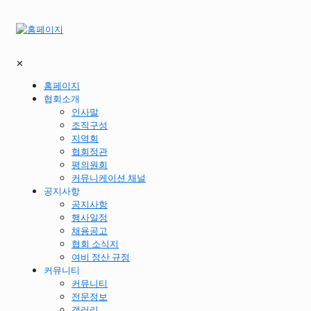
✕
홈페이지
협회소개
인사말
조직구성
지역회
협회정관
평의원회
커뮤니케이션 채널
공지사항
공지사항
행사일정
채용공고
협회 소식지
여비 정산 규정
커뮤니티
커뮤니티
전문정보
갤러리