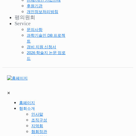
단체/개인 가입안내
후원기관
개인정보처리방침
평의원회
Service
문의사항
과학기술인 DB 프로젝
트
경비 지원 신청서
2026 학술지 논문 업로
드
✕
홈페이지
협회소개
인사말
조직구성
지역회
협회정관