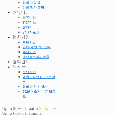
협회 소식지
여비 정산 규정
커뮤니티
커뮤니티
전문정보
갤러리
양식자료실
협회가입
회원가입
단체/개인 가입안내
후원기관
개인정보처리방침
평의원회
Service
문의사항
과학기술인 DB 프로젝
트
경비 지원 신청서
2026 학술지 논문 업로
드
Up to 20% off patio
Shop now
Up to 60% off summer