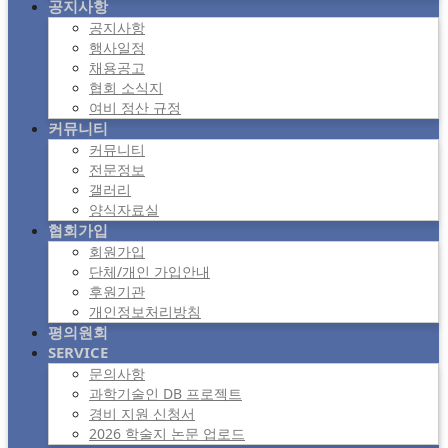
공지사항
공지사항
행사일정
채용공고
협회 소식지
여비 정산 규정
커뮤니티
커뮤니티
전문정보
갤러리
양식자료실
협회가입
회원가입
단체/개인 가입안내
후원기관
개인정보처리방침
평의원회
SERVICE
문의사항
과학기술인 DB 프로젝트
경비 지원 신청서
2026 학술지 논문 업로드