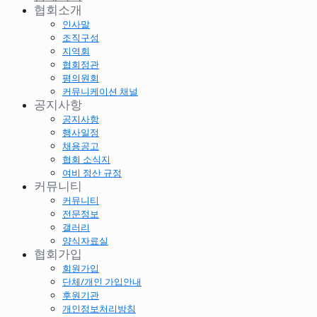
협회소개
인사말
조직구성
지역회
협회정관
평의원회
커뮤니케이션 채널
공지사항
공지사항
행사일정
채용공고
협회 소식지
여비 정산 규정
커뮤니티
커뮤니티
전문정보
갤러리
양식자료실
협회가입
회원가입
단체/개인 가입안내
후원기관
개인정보처리방침