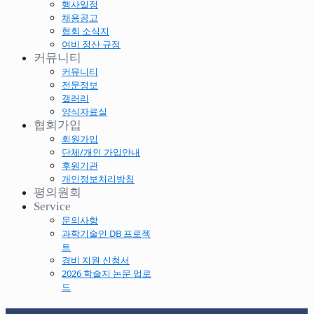
행사일정
채용공고
협회 소식지
여비 정산 규정
커뮤니티
커뮤니티
전문정보
갤러리
양식자료실
협회가입
회원가입
단체/개인 가입안내
후원기관
개인정보처리방침
평의원회
Service
문의사항
과학기술인 DB 프로젝
트
경비 지원 신청서
2026 학술지 논문 업로
드