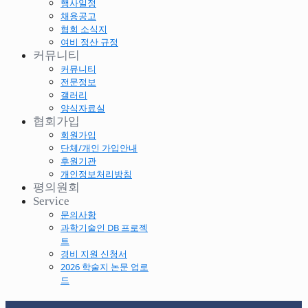
행사일정
채용공고
협회 소식지
여비 정산 규정
커뮤니티
커뮤니티
전문정보
갤러리
양식자료실
협회가입
회원가입
단체/개인 가입안내
후원기관
개인정보처리방침
평의원회
Service
문의사항
과학기술인 DB 프로젝
트
경비 지원 신청서
2026 학술지 논문 업로
드