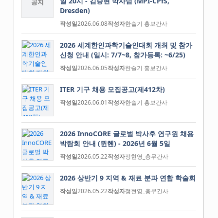
일 20시 - 김승현 박사님 (MPI-CPfS,
공지
Dresden)
작성일
2026.06.08
작성자
한슬기 홍보간사
2026 세계한인과학기술인대회 개최 및 참가
신청 안내 (일시: 7/7~8, 참가등록: ~6/25)
작성일
2026.06.05
작성자
한슬기 홍보간사
ITER 기구 채용 모집공고(제412차)
작성일
2026.06.01
작성자
한슬기 홍보간사
2026 InnoCORE 글로벌 박사후 연구원 채용
박람회 안내 (뮌헨) - 2026년 6월 5일
작성일
2026.05.22
작성자
정현영_총무간사
2026 상반기 9 지역 & 재료 분과 연합 학술회
작성일
2026.05.22
작성자
정현영_총무간사