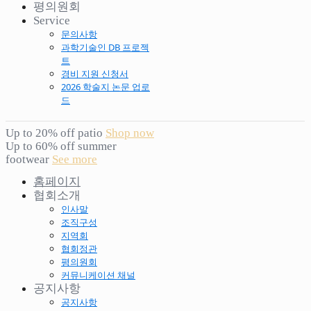
평의원회
Service
문의사항
과학기술인 DB 프로젝
트
경비 지원 신청서
2026 학술지 논문 업로
드
Up to 20% off patio
Shop now
Up to 60% off summer
footwear
See more
홈페이지
협회소개
인사말
조직구성
지역회
협회정관
평의원회
커뮤니케이션 채널
공지사항
공지사항