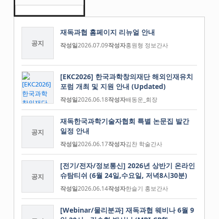
재독과협 홈페이지 리뉴얼 안내
공지
작성일
2026.07.09
작성자
홍원형 정보간사
[EKC2026] 한국과학창의재단 해외인재유치
포럼 개최 및 지원 안내 (Updated)
작성일
2026.06.18
작성자
배동운_회장
재독한국과학기술자협회 특별 논문집 발간
일정 안내
공지
작성일
2026.06.17
작성자
김찬 학술간사
[전기/전자/정보통신] 2026년 상반기 온라인
슈탐티쉬 (6월 24일,수요일, 저녁8시30분)
공지
작성일
2026.06.14
작성자
한슬기 홍보간사
[Webinar/물리분과] 재독과협 웨비나 6월 9