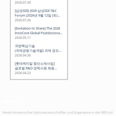
2026.07.30
[삼성SDI] 2026 삼성SDI T&C
Forum (2026년 9월 12일 (토)
뮌헨 개최)
2026.07.26
[Invitation to Share] The 2026
InnoCore Global Postdoctoral
Job Fair: Meet Korea's 4 Major
2026.05.11
Science and Technology
국방핵심기술
Institutes
(국제공동기술개발) 과제 공모
안내 (~2026.06.26)
2026.04.30
[롯데케미칼 첨단소재사업]
글로벌 R&D 경력사원 채용
(~2026. 5.5)
2026.04.23
VeKNI e.V.
Verein Koreanischer Naturwissenschaftler und Ingenieure in der BRD e.V.