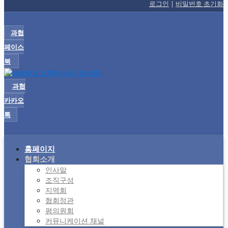
로그인
|
비밀번호 초기화
과협
페이스
북
과협
카카오
톡
홈페이지
협회소개
인사말
조직구성
지역회
협회정관
평의원회
커뮤니케이션 채널