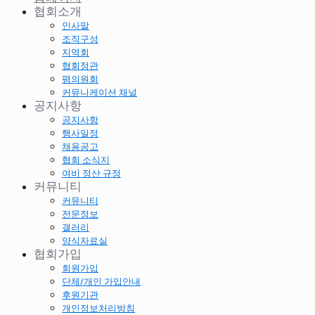
협회소개
인사말
조직구성
지역회
협회정관
평의원회
커뮤니케이션 채널
공지사항
공지사항
행사일정
채용공고
협회 소식지
여비 정산 규정
커뮤니티
커뮤니티
전문정보
갤러리
양식자료실
협회가입
회원가입
단체/개인 가입안내
후원기관
개인정보처리방침