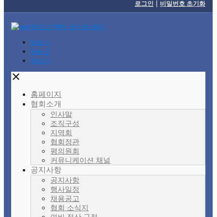
로그인
|
비밀번호 초기화
Item 1
Item 2
Item 3
✕
홈페이지
협회소개
인사말
조직구성
지역회
협회정관
평의원회
커뮤니케이션 채널
공지사항
공지사항
행사일정
채용공고
협회 소식지
여비 정산 규정