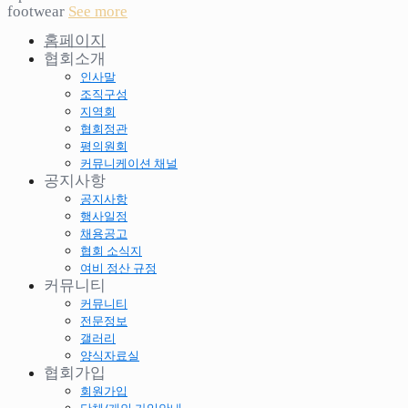
footwear
See more
홈페이지
협회소개
인사말
조직구성
지역회
협회정관
평의원회
커뮤니케이션 채널
공지사항
공지사항
행사일정
채용공고
협회 소식지
여비 정산 규정
커뮤니티
커뮤니티
전문정보
갤러리
양식자료실
협회가입
회원가입