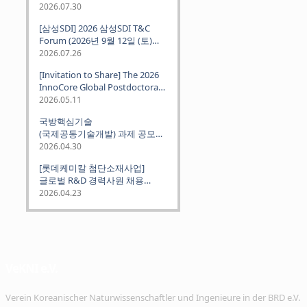
2026.07.30
[삼성SDI] 2026 삼성SDI T&C
Forum (2026년 9월 12일 (토)
뮌헨 개최)
2026.07.26
[Invitation to Share] The 2026
InnoCore Global Postdoctoral
Job Fair: Meet Korea's 4 Major
2026.05.11
Science and Technology
국방핵심기술
Institutes
(국제공동기술개발) 과제 공모
안내 (~2026.06.26)
2026.04.30
[롯데케미칼 첨단소재사업]
글로벌 R&D 경력사원 채용
(~2026. 5.5)
2026.04.23
VeKNI e.V.
Verein Koreanischer Naturwissenschaftler und Ingenieure in der BRD e.V.