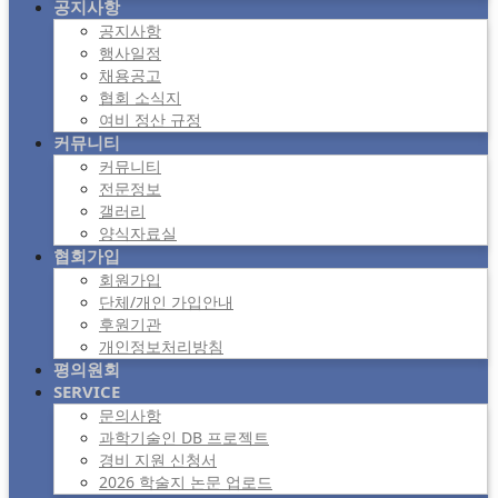
공지사항
공지사항
행사일정
채용공고
협회 소식지
여비 정산 규정
커뮤니티
커뮤니티
전문정보
갤러리
양식자료실
협회가입
회원가입
단체/개인 가입안내
후원기관
개인정보처리방침
평의원회
SERVICE
문의사항
과학기술인 DB 프로젝트
경비 지원 신청서
2026 학술지 논문 업로드