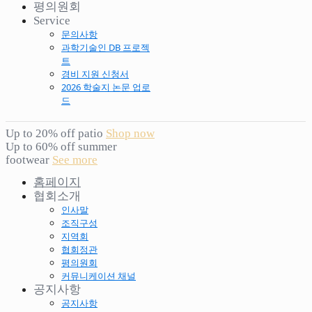
평의원회
Service
문의사항
과학기술인 DB 프로젝
트
경비 지원 신청서
2026 학술지 논문 업로
드
Up to 20% off patio
Shop now
Up to 60% off summer
footwear
See more
홈페이지
협회소개
인사말
조직구성
지역회
협회정관
평의원회
커뮤니케이션 채널
공지사항
공지사항