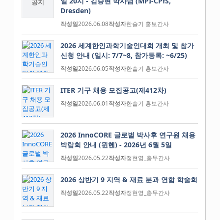
일 20시 - 김승현 박사님 (MPI-CPfS,
공지
Dresden)
작성일
2026.06.08
작성자
한슬기 홍보간사
2026 세계한인과학기술인대회 개최 및 참가
신청 안내 (일시: 7/7~8, 참가등록: ~6/25)
작성일
2026.06.05
작성자
한슬기 홍보간사
ITER 기구 채용 모집공고(제412차)
작성일
2026.06.01
작성자
한슬기 홍보간사
2026 InnoCORE 글로벌 박사후 연구원 채용
박람회 안내 (뮌헨) - 2026년 6월 5일
작성일
2026.05.22
작성자
정현영_총무간사
2026 상반기 9 지역 & 재료 분과 연합 학술회
작성일
2026.05.22
작성자
정현영_총무간사