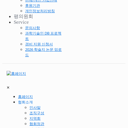
단체/개인 가입안내
후원기관
개인정보처리방침
평의원회
Service
문의사항
과학기술인 DB 프로젝
트
경비 지원 신청서
2026 학술지 논문 업로
드
✕
홈페이지
협회소개
인사말
조직구성
지역회
협회정관