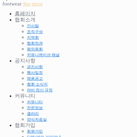
footwear
See more
홈페이지
협회소개
인사말
조직구성
지역회
협회정관
평의원회
커뮤니케이션 채널
공지사항
공지사항
행사일정
채용공고
협회 소식지
여비 정산 규정
커뮤니티
커뮤니티
전문정보
갤러리
양식자료실
협회가입
회원가입