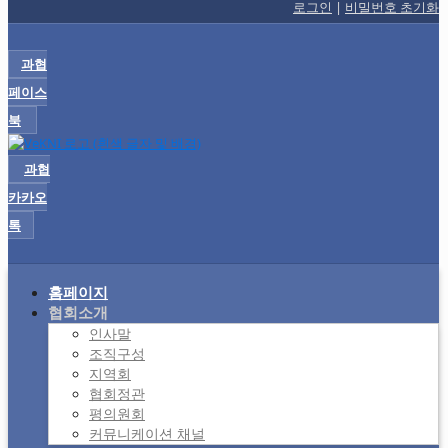
로그인
|
비밀번호 초기화
과협
페이스
북
과협
카카오
톡
홈페이지
협회소개
인사말
조직구성
지역회
협회정관
평의원회
커뮤니케이션 채널