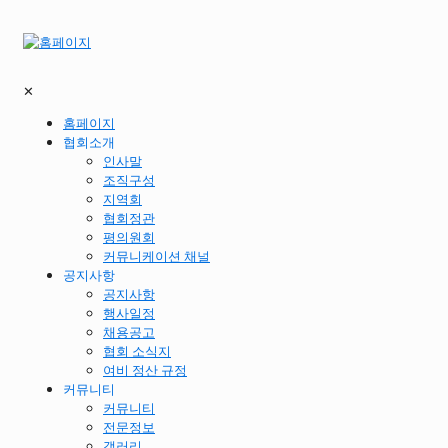
✕
홈페이지
협회소개
인사말
조직구성
지역회
협회정관
평의원회
커뮤니케이션 채널
공지사항
공지사항
행사일정
채용공고
협회 소식지
여비 정산 규정
커뮤니티
커뮤니티
전문정보
갤러리