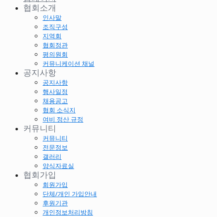
협회소개
인사말
조직구성
지역회
협회정관
평의원회
커뮤니케이션 채널
공지사항
공지사항
행사일정
채용공고
협회 소식지
여비 정산 규정
커뮤니티
커뮤니티
전문정보
갤러리
양식자료실
협회가입
회원가입
단체/개인 가입안내
후원기관
개인정보처리방침