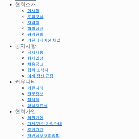
협회소개
인사말
조직구성
지역회
협회정관
평의원회
커뮤니케이션 채널
공지사항
공지사항
행사일정
채용공고
협회 소식지
여비 정산 규정
커뮤니티
커뮤니티
전문정보
갤러리
양식자료실
협회가입
회원가입
단체/개인 가입안내
후원기관
개인정보처리방침