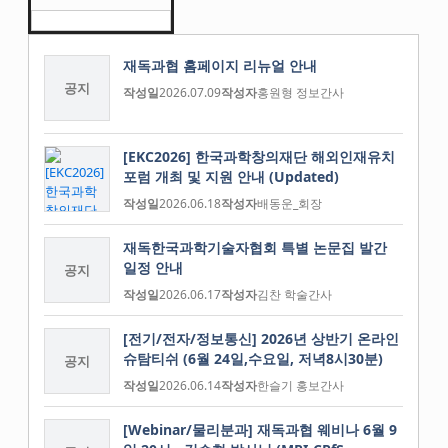
재독과협 홈페이지 리뉴얼 안내
공지
작성일
2026.07.09
작성자
홍원형 정보간사
[EKC2026] 한국과학창의재단 해외인재유치
포럼 개최 및 지원 안내 (Updated)
작성일
2026.06.18
작성자
배동운_회장
재독한국과학기술자협회 특별 논문집 발간
일정 안내
공지
작성일
2026.06.17
작성자
김찬 학술간사
[전기/전자/정보통신] 2026년 상반기 온라인
슈탐티쉬 (6월 24일,수요일, 저녁8시30분)
공지
작성일
2026.06.14
작성자
한슬기 홍보간사
[Webinar/물리분과] 재독과협 웨비나 6월 9