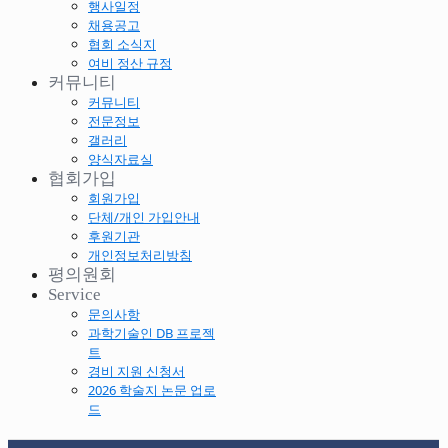
행사일정
채용공고
협회 소식지
여비 정산 규정
커뮤니티
커뮤니티
전문정보
갤러리
양식자료실
협회가입
회원가입
단체/개인 가입안내
후원기관
개인정보처리방침
평의원회
Service
문의사항
과학기술인 DB 프로젝
트
경비 지원 신청서
2026 학술지 논문 업로
드