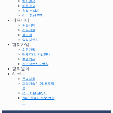
행사일정
채용공고
협회 소식지
여비 정산 규정
커뮤니티
커뮤니티
전문정보
갤러리
양식자료실
협회가입
회원가입
단체/개인 가입안내
후원기관
개인정보처리방침
평의원회
Service
문의사항
과학기술인 DB 프로젝
트
경비 지원 신청서
2026 학술지 논문 업로
드