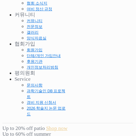
협회 소식지
여비 정산 규정
커뮤니티
커뮤니티
전문정보
갤러리
양식자료실
협회가입
회원가입
단체/개인 가입안내
후원기관
개인정보처리방침
평의원회
Service
문의사항
과학기술인 DB 프로젝
트
경비 지원 신청서
2026 학술지 논문 업로
드
Up to 20% off patio
Shop now
Up to 60% off summer