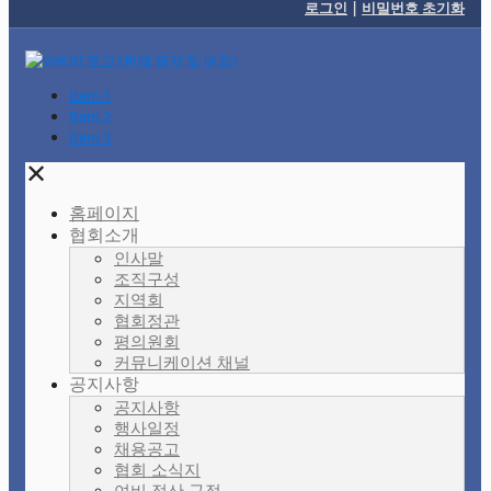
로그인
|
비밀번호 초기화
Item 1
Item 2
Item 3
✕
홈페이지
협회소개
인사말
조직구성
지역회
협회정관
평의원회
커뮤니케이션 채널
공지사항
공지사항
행사일정
채용공고
협회 소식지
여비 정산 규정