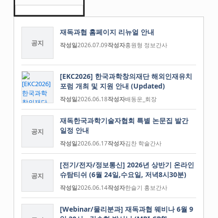
재독과협 홈페이지 리뉴얼 안내
공지
작성일
2026.07.09
작성자
홍원형 정보간사
[EKC2026] 한국과학창의재단 해외인재유치
포럼 개최 및 지원 안내 (Updated)
작성일
2026.06.18
작성자
배동운_회장
재독한국과학기술자협회 특별 논문집 발간
일정 안내
공지
작성일
2026.06.17
작성자
김찬 학술간사
[전기/전자/정보통신] 2026년 상반기 온라인
슈탐티쉬 (6월 24일,수요일, 저녁8시30분)
공지
작성일
2026.06.14
작성자
한슬기 홍보간사
[Webinar/물리분과] 재독과협 웨비나 6월 9