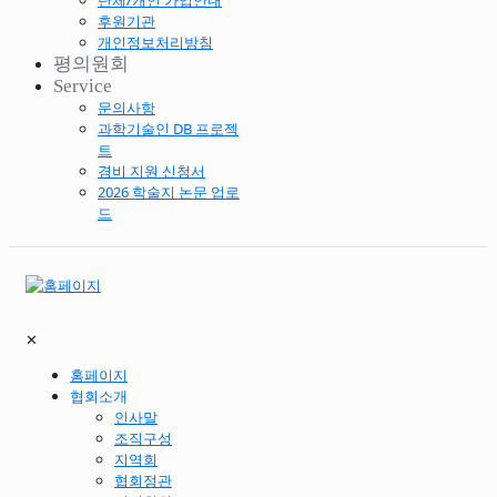
단체/개인 가입안내
후원기관
개인정보처리방침
평의원회
Service
문의사항
과학기술인 DB 프로젝
트
경비 지원 신청서
2026 학술지 논문 업로
드
✕
홈페이지
협회소개
인사말
조직구성
지역회
협회정관