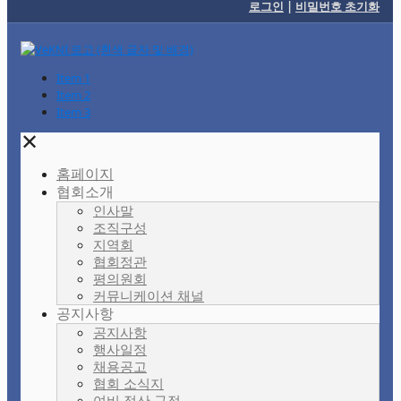
로그인
|
비밀번호 초기화
Item 1
Item 2
Item 3
✕
홈페이지
협회소개
인사말
조직구성
지역회
협회정관
평의원회
커뮤니케이션 채널
공지사항
공지사항
행사일정
채용공고
협회 소식지
여비 정산 규정