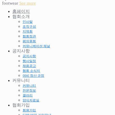
footwear
See more
홈페이지
협회소개
인사말
조직구성
지역회
협회정관
평의원회
커뮤니케이션 채널
공지사항
공지사항
행사일정
채용공고
협회 소식지
여비 정산 규정
커뮤니티
커뮤니티
전문정보
갤러리
양식자료실
협회가입
회원가입