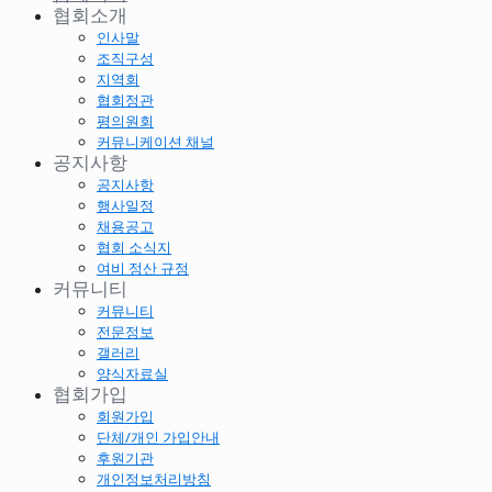
협회소개
인사말
조직구성
지역회
협회정관
평의원회
커뮤니케이션 채널
공지사항
공지사항
행사일정
채용공고
협회 소식지
여비 정산 규정
커뮤니티
커뮤니티
전문정보
갤러리
양식자료실
협회가입
회원가입
단체/개인 가입안내
후원기관
개인정보처리방침