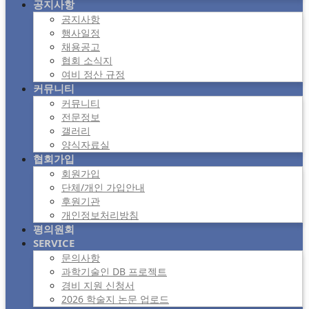
공지사항
공지사항
행사일정
채용공고
협회 소식지
여비 정산 규정
커뮤니티
커뮤니티
전문정보
갤러리
양식자료실
협회가입
회원가입
단체/개인 가입안내
후원기관
개인정보처리방침
평의원회
SERVICE
문의사항
과학기술인 DB 프로젝트
경비 지원 신청서
2026 학술지 논문 업로드