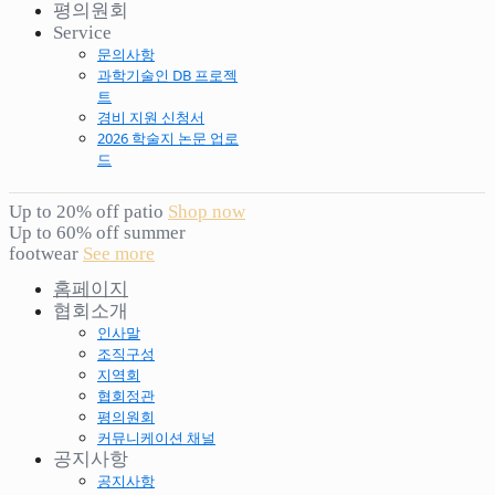
평의원회
Service
문의사항
과학기술인 DB 프로젝
트
경비 지원 신청서
2026 학술지 논문 업로
드
Up to 20% off patio
Shop now
Up to 60% off summer
footwear
See more
홈페이지
협회소개
인사말
조직구성
지역회
협회정관
평의원회
커뮤니케이션 채널
공지사항
공지사항