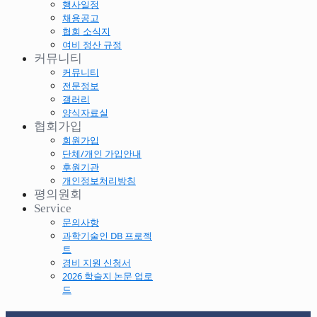
행사일정
채용공고
협회 소식지
여비 정산 규정
커뮤니티
커뮤니티
전문정보
갤러리
양식자료실
협회가입
회원가입
단체/개인 가입안내
후원기관
개인정보처리방침
평의원회
Service
문의사항
과학기술인 DB 프로젝
트
경비 지원 신청서
2026 학술지 논문 업로
드