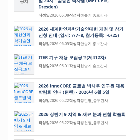
일 20시 - 김승현 박사님 (MPI-CPfS,
공지
Dresden)
작성일
2026.06.08
작성자
한슬기 홍보간사
2026 세계한인과학기술인대회 개최 및 참가
신청 안내 (일시: 7/7~8, 참가등록: ~6/25)
작성일
2026.06.05
작성자
한슬기 홍보간사
ITER 기구 채용 모집공고(제412차)
작성일
2026.06.01
작성자
한슬기 홍보간사
2026 InnoCORE 글로벌 박사후 연구원 채용
박람회 안내 (뮌헨) - 2026년 6월 5일
작성일
2026.05.22
작성자
정현영_총무간사
2026 상반기 9 지역 & 재료 분과 연합 학술회
작성일
2026.05.22
작성자
정현영_총무간사