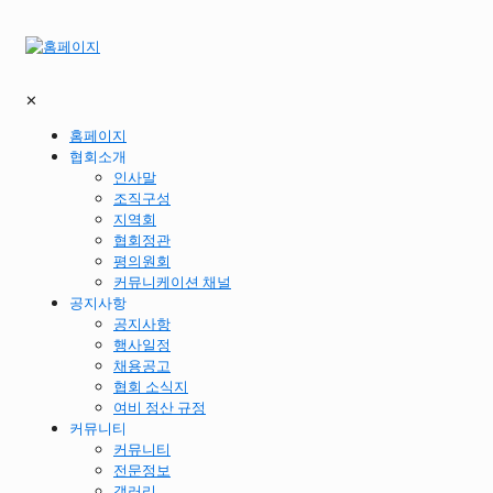
✕
홈페이지
협회소개
인사말
조직구성
지역회
협회정관
평의원회
커뮤니케이션 채널
공지사항
공지사항
행사일정
채용공고
협회 소식지
여비 정산 규정
커뮤니티
커뮤니티
전문정보
갤러리