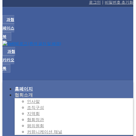
로그인
|
비밀번호 초기화
과협
페이스
북
과협
카카오
톡
홈페이지
협회소개
인사말
조직구성
지역회
협회정관
평의원회
커뮤니케이션 채널