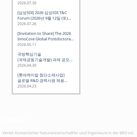
2026.07.30
[삼성SDI] 2026 삼성SDI T&C
Forum (2026년 9월 12일 (토)
뮌헨 개최)
2026.07.26
[Invitation to Share] The 2026
InnoCore Global Postdoctoral
Job Fair: Meet Korea's 4 Major
2026.05.11
Science and Technology
국방핵심기술
Institutes
(국제공동기술개발) 과제 공모
안내 (~2026.06.26)
2026.04.30
[롯데케미칼 첨단소재사업]
글로벌 R&D 경력사원 채용
(~2026. 5.5)
2026.04.23
VeKNI e.V.
Verein Koreanischer Naturwissenschaftler und Ingenieure in der BRD e.V.