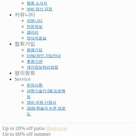
협회 소식지
여비 정산 규정
커뮤니티
커뮤니티
전문정보
갤러리
양식자료실
협회가입
회원가입
단체/개인 가입안내
후원기관
개인정보처리방침
평의원회
Service
문의사항
과학기술인 DB 프로젝
트
경비 지원 신청서
2026 학술지 논문 업로
드
Up to 20% off patio
Shop now
Up to 60% off summer