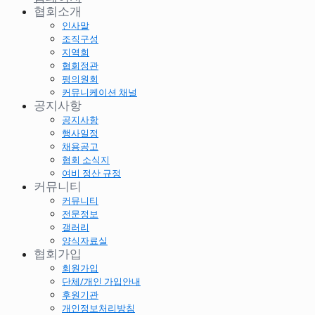
협회소개
인사말
조직구성
지역회
협회정관
평의원회
커뮤니케이션 채널
공지사항
공지사항
행사일정
채용공고
협회 소식지
여비 정산 규정
커뮤니티
커뮤니티
전문정보
갤러리
양식자료실
협회가입
회원가입
단체/개인 가입안내
후원기관
개인정보처리방침