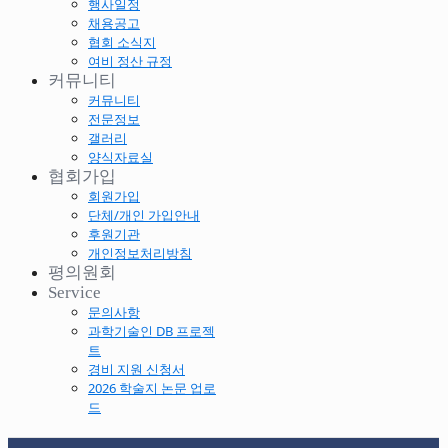
행사일정
채용공고
협회 소식지
여비 정산 규정
커뮤니티
커뮤니티
전문정보
갤러리
양식자료실
협회가입
회원가입
단체/개인 가입안내
후원기관
개인정보처리방침
평의원회
Service
문의사항
과학기술인 DB 프로젝
트
경비 지원 신청서
2026 학술지 논문 업로
드