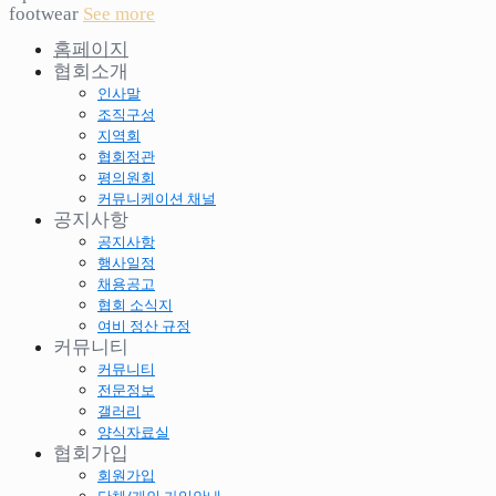
footwear
See more
홈페이지
협회소개
인사말
조직구성
지역회
협회정관
평의원회
커뮤니케이션 채널
공지사항
공지사항
행사일정
채용공고
협회 소식지
여비 정산 규정
커뮤니티
커뮤니티
전문정보
갤러리
양식자료실
협회가입
회원가입