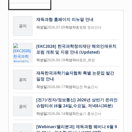
재독과협 홈페이지 리뉴얼 안내
공지
작성일
2026.07.09
작성자
홍원형 정보간사
[EKC2026] 한국과학창의재단 해외인재유치
포럼 개최 및 지원 안내 (Updated)
작성일
2026.06.18
작성자
배동운_회장
재독한국과학기술자협회 특별 논문집 발간
일정 안내
공지
작성일
2026.06.17
작성자
김찬 학술간사
[전기/전자/정보통신] 2026년 상반기 온라인
슈탐티쉬 (6월 24일,수요일, 저녁8시30분)
공지
작성일
2026.06.14
작성자
한슬기 홍보간사
[Webinar/물리분과] 재독과협 웨비나 6월 9