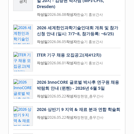
일 20시 - 김승현 박사님 (MPI-CPfS,
공지
Dresden)
작성일
2026.06.08
작성자
한슬기 홍보간사
2026 세계한인과학기술인대회 개최 및 참가
신청 안내 (일시: 7/7~8, 참가등록: ~6/25)
작성일
2026.06.05
작성자
한슬기 홍보간사
ITER 기구 채용 모집공고(제412차)
작성일
2026.06.01
작성자
한슬기 홍보간사
2026 InnoCORE 글로벌 박사후 연구원 채용
박람회 안내 (뮌헨) - 2026년 6월 5일
작성일
2026.05.22
작성자
정현영_총무간사
2026 상반기 9 지역 & 재료 분과 연합 학술회
작성일
2026.05.22
작성자
정현영_총무간사