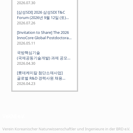
2026.07.30
[삼성SDI] 2026 삼성SDI T&C
Forum (2026년 9월 12일 (토)
뮌헨 개최)
2026.07.26
[Invitation to Share] The 2026
InnoCore Global Postdoctoral
Job Fair: Meet Korea's 4 Major
2026.05.11
Science and Technology
국방핵심기술
Institutes
(국제공동기술개발) 과제 공모
안내 (~2026.06.26)
2026.04.30
[롯데케미칼 첨단소재사업]
글로벌 R&D 경력사원 채용
(~2026. 5.5)
2026.04.23
VeKNI e.V.
Verein Koreanischer Naturwissenschaftler und Ingenieure in der BRD e.V.