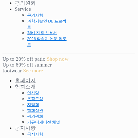
평의원회
Service
문의사항
과학기술인 DB 프로젝
트
경비 지원 신청서
2026 학술지 논문 업로
드
Up to 20% off patio
Shop now
Up to 60% off summer
footwear
See more
홈페이지
협회소개
인사말
조직구성
지역회
협회정관
평의원회
커뮤니케이션 채널
공지사항
공지사항