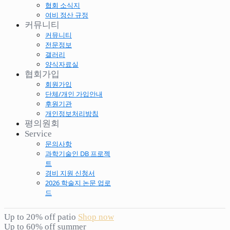
협회 소식지
여비 정산 규정
커뮤니티
커뮤니티
전문정보
갤러리
양식자료실
협회가입
회원가입
단체/개인 가입안내
후원기관
개인정보처리방침
평의원회
Service
문의사항
과학기술인 DB 프로젝
트
경비 지원 신청서
2026 학술지 논문 업로
드
Up to 20% off patio
Shop now
Up to 60% off summer