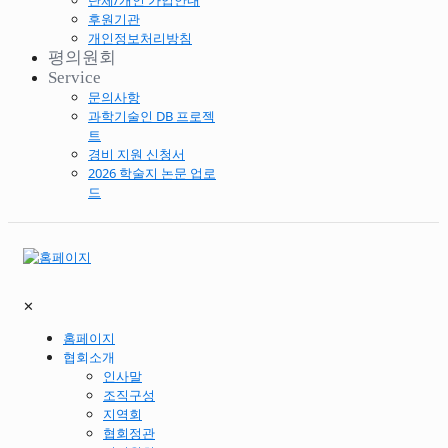
단체/개인 가입안내
후원기관
개인정보처리방침
평의원회
Service
문의사항
과학기술인 DB 프로젝
트
경비 지원 신청서
2026 학술지 논문 업로
드
✕
홈페이지
협회소개
인사말
조직구성
지역회
협회정관