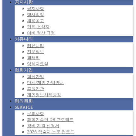
공지사항
공지사항
행사일정
채용공고
협회 소식지
여비 정산 규정
커뮤니티
커뮤니티
전문정보
갤러리
양식자료실
협회가입
회원가입
단체/개인 가입안내
후원기관
개인정보처리방침
평의원회
SERVICE
문의사항
과학기술인 DB 프로젝트
경비 지원 신청서
2026 학술지 논문 업로드