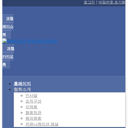
로그인
|
비밀번호 초기화
과협
페이스
북
과협
카카오
톡
홈페이지
협회소개
인사말
조직구성
지역회
협회정관
평의원회
커뮤니케이션 채널