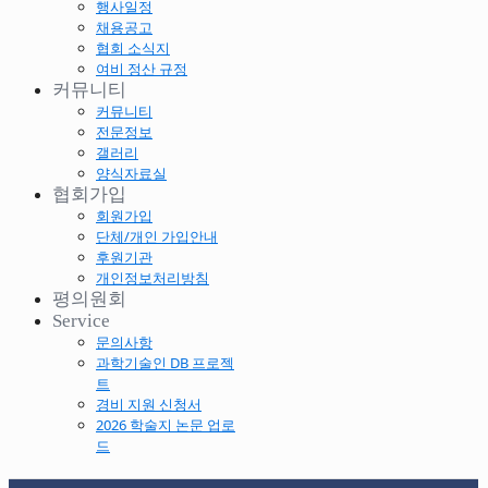
행사일정
채용공고
협회 소식지
여비 정산 규정
커뮤니티
커뮤니티
전문정보
갤러리
양식자료실
협회가입
회원가입
단체/개인 가입안내
후원기관
개인정보처리방침
평의원회
Service
문의사항
과학기술인 DB 프로젝
트
경비 지원 신청서
2026 학술지 논문 업로
드