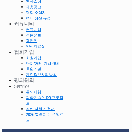
행사일정
채용공고
협회 소식지
여비 정산 규정
커뮤니티
커뮤니티
전문정보
갤러리
양식자료실
협회가입
회원가입
단체/개인 가입안내
후원기관
개인정보처리방침
평의원회
Service
문의사항
과학기술인 DB 프로젝
트
경비 지원 신청서
2026 학술지 논문 업로
드