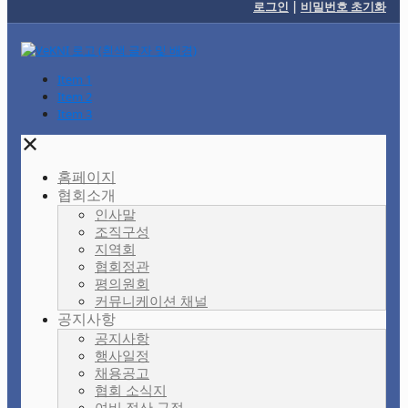
로그인
|
비밀번호 초기화
Item 1
Item 2
Item 3
✕
홈페이지
협회소개
인사말
조직구성
지역회
협회정관
평의원회
커뮤니케이션 채널
공지사항
공지사항
행사일정
채용공고
협회 소식지
여비 정산 규정