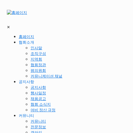
✕
홈페이지
협회소개
인사말
조직구성
지역회
협회정관
평의원회
커뮤니케이션 채널
공지사항
공지사항
행사일정
채용공고
협회 소식지
여비 정산 규정
커뮤니티
커뮤니티
전문정보
갤러리