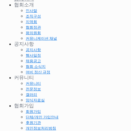
협회소개
인사말
조직구성
지역회
협회정관
평의원회
커뮤니케이션 채널
공지사항
공지사항
행사일정
채용공고
협회 소식지
여비 정산 규정
커뮤니티
커뮤니티
전문정보
갤러리
양식자료실
협회가입
회원가입
단체/개인 가입안내
후원기관
개인정보처리방침