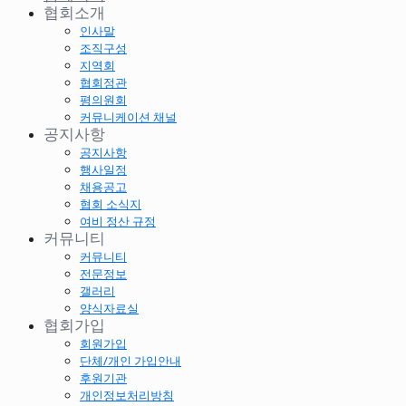
협회소개
인사말
조직구성
지역회
협회정관
평의원회
커뮤니케이션 채널
공지사항
공지사항
행사일정
채용공고
협회 소식지
여비 정산 규정
커뮤니티
커뮤니티
전문정보
갤러리
양식자료실
협회가입
회원가입
단체/개인 가입안내
후원기관
개인정보처리방침