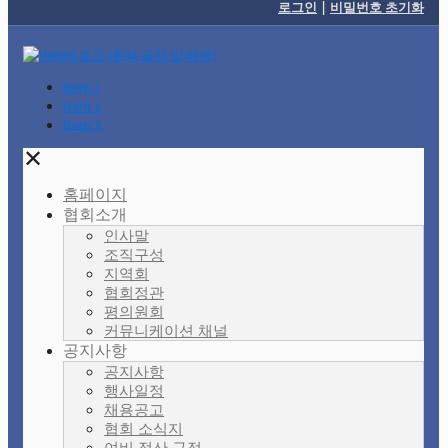
로그인
|
비밀번호 초기화
Item 1
Item 2
Item 3
✕
홈페이지
협회소개
인사말
조직구성
지역회
협회정관
평의원회
커뮤니케이션 채널
공지사항
공지사항
행사일정
채용공고
협회 소식지
여비 정산 규정