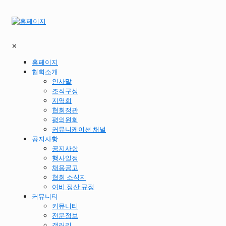
✕
홈페이지
협회소개
인사말
조직구성
지역회
협회정관
평의원회
커뮤니케이션 채널
공지사항
공지사항
행사일정
채용공고
협회 소식지
여비 정산 규정
커뮤니티
커뮤니티
전문정보
갤러리