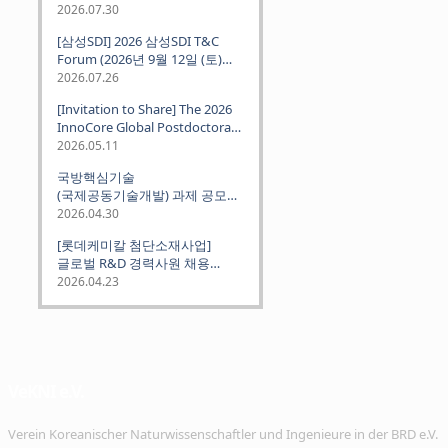
2026.07.30
[삼성SDI] 2026 삼성SDI T&C
Forum (2026년 9월 12일 (토)
뮌헨 개최)
2026.07.26
[Invitation to Share] The 2026
InnoCore Global Postdoctoral
Job Fair: Meet Korea's 4 Major
2026.05.11
Science and Technology
국방핵심기술
Institutes
(국제공동기술개발) 과제 공모
안내 (~2026.06.26)
2026.04.30
[롯데케미칼 첨단소재사업]
글로벌 R&D 경력사원 채용
(~2026. 5.5)
2026.04.23
VeKNI e.V.
Verein Koreanischer Naturwissenschaftler und Ingenieure in der BRD e.V.