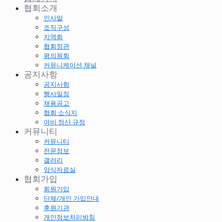
협회소개
인사말
조직구성
지역회
협회정관
평의원회
커뮤니케이션 채널
공지사항
공지사항
행사일정
채용공고
협회 소식지
여비 정산 규정
커뮤니티
커뮤니티
전문정보
갤러리
양식자료실
협회가입
회원가입
단체/개인 가입안내
후원기관
개인정보처리방침