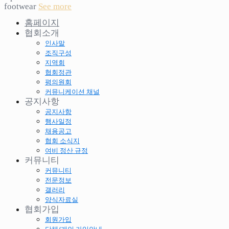
footwear
See more
홈페이지
협회소개
인사말
조직구성
지역회
협회정관
평의원회
커뮤니케이션 채널
공지사항
공지사항
행사일정
채용공고
협회 소식지
여비 정산 규정
커뮤니티
커뮤니티
전문정보
갤러리
양식자료실
협회가입
회원가입