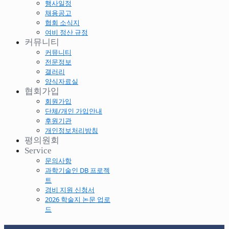
행사일정
채용공고
협회 소식지
여비 정산 규정
커뮤니티
커뮤니티
전문정보
갤러리
양식자료실
협회가입
회원가입
단체/개인 가입안내
후원기관
개인정보처리방침
평의원회
Service
문의사항
과학기술인 DB 프로젝
트
경비 지원 신청서
2026 학술지 논문 업로
드