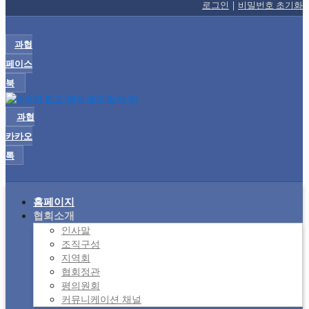
로그인
|
비밀번호 초기화
과협
페이스
북
과협
카카오
톡
홈페이지
협회소개
인사말
조직구성
지역회
협회정관
평의원회
커뮤니케이션 채널