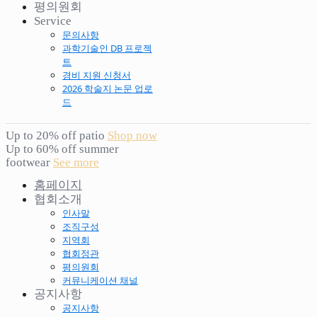
평의원회
Service
문의사항
과학기술인 DB 프로젝
트
경비 지원 신청서
2026 학술지 논문 업로
드
Up to 20% off patio
Shop now
Up to 60% off summer
footwear
See more
홈페이지
협회소개
인사말
조직구성
지역회
협회정관
평의원회
커뮤니케이션 채널
공지사항
공지사항