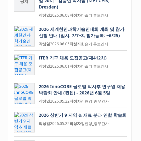
일 20시 - 김승현 박사님 (MPI-CPfS,
공지
Dresden)
작성일
2026.06.08
작성자
한슬기 홍보간사
2026 세계한인과학기술인대회 개최 및 참가
신청 안내 (일시: 7/7~8, 참가등록: ~6/25)
작성일
2026.06.05
작성자
한슬기 홍보간사
ITER 기구 채용 모집공고(제412차)
작성일
2026.06.01
작성자
한슬기 홍보간사
2026 InnoCORE 글로벌 박사후 연구원 채용
박람회 안내 (뮌헨) - 2026년 6월 5일
작성일
2026.05.22
작성자
정현영_총무간사
2026 상반기 9 지역 & 재료 분과 연합 학술회
작성일
2026.05.22
작성자
정현영_총무간사