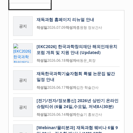
재독과협 홈페이지 리뉴얼 안내
공지
작성일
2026.07.09
작성자
홍원형 정보간사
[EKC2026] 한국과학창의재단 해외인재유치
포럼 개최 및 지원 안내 (Updated)
작성일
2026.06.18
작성자
배동운_회장
재독한국과학기술자협회 특별 논문집 발간
일정 안내
공지
작성일
2026.06.17
작성자
김찬 학술간사
[전기/전자/정보통신] 2026년 상반기 온라인
슈탐티쉬 (6월 24일,수요일, 저녁8시30분)
공지
작성일
2026.06.14
작성자
한슬기 홍보간사
[Webinar/물리분과] 재독과협 웨비나 6월 9