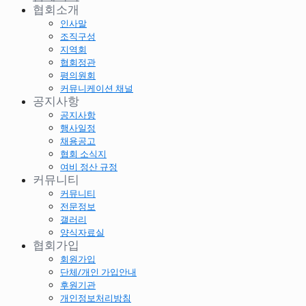
협회소개
인사말
조직구성
지역회
협회정관
평의원회
커뮤니케이션 채널
공지사항
공지사항
행사일정
채용공고
협회 소식지
여비 정산 규정
커뮤니티
커뮤니티
전문정보
갤러리
양식자료실
협회가입
회원가입
단체/개인 가입안내
후원기관
개인정보처리방침