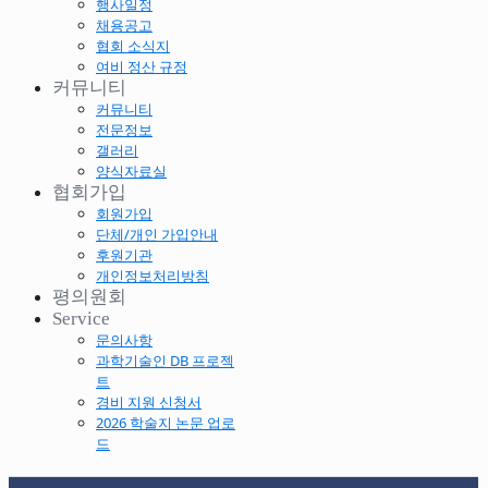
행사일정
채용공고
협회 소식지
여비 정산 규정
커뮤니티
커뮤니티
전문정보
갤러리
양식자료실
협회가입
회원가입
단체/개인 가입안내
후원기관
개인정보처리방침
평의원회
Service
문의사항
과학기술인 DB 프로젝
트
경비 지원 신청서
2026 학술지 논문 업로
드