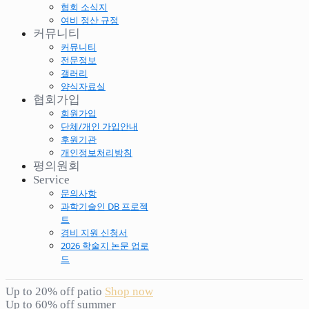
협회 소식지
여비 정산 규정
커뮤니티
커뮤니티
전문정보
갤러리
양식자료실
협회가입
회원가입
단체/개인 가입안내
후원기관
개인정보처리방침
평의원회
Service
문의사항
과학기술인 DB 프로젝
트
경비 지원 신청서
2026 학술지 논문 업로
드
Up to 20% off patio
Shop now
Up to 60% off summer