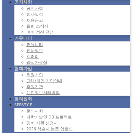
공지사항
공지사항
행사일정
채용공고
협회 소식지
여비 정산 규정
커뮤니티
커뮤니티
전문정보
갤러리
양식자료실
협회가입
회원가입
단체/개인 가입안내
후원기관
개인정보처리방침
평의원회
SERVICE
문의사항
과학기술인 DB 프로젝트
경비 지원 신청서
2026 학술지 논문 업로드