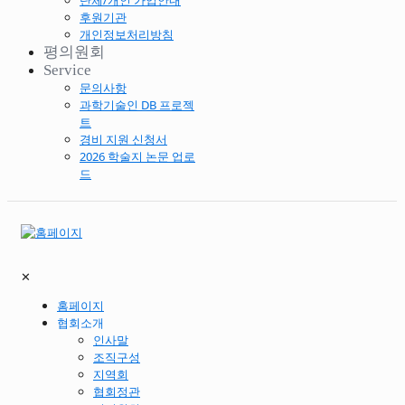
단체/개인 가입안내
후원기관
개인정보처리방침
평의원회
Service
문의사항
과학기술인 DB 프로젝
트
경비 지원 신청서
2026 학술지 논문 업로
드
✕
홈페이지
협회소개
인사말
조직구성
지역회
협회정관