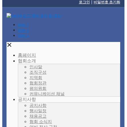
로그인
|
비밀번호 초기화
Item 1
Item 2
Item 3
✕
홈페이지
협회소개
인사말
조직구성
지역회
협회정관
평의원회
커뮤니케이션 채널
공지사항
공지사항
행사일정
채용공고
협회 소식지
여비 정산 규정