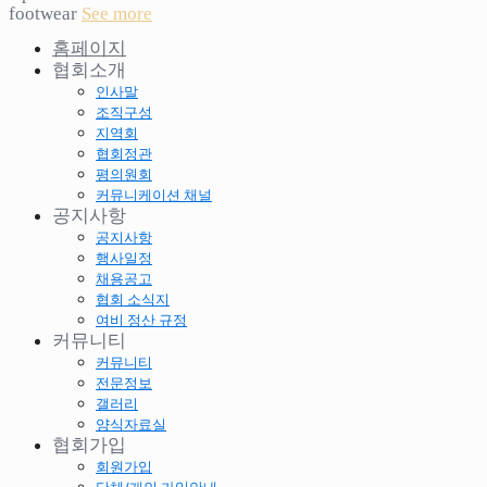
footwear
See more
홈페이지
협회소개
인사말
조직구성
지역회
협회정관
평의원회
커뮤니케이션 채널
공지사항
공지사항
행사일정
채용공고
협회 소식지
여비 정산 규정
커뮤니티
커뮤니티
전문정보
갤러리
양식자료실
협회가입
회원가입