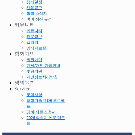
행사일정
채용공고
협회 소식지
여비 정산 규정
커뮤니티
커뮤니티
전문정보
갤러리
양식자료실
협회가입
회원가입
단체/개인 가입안내
후원기관
개인정보처리방침
평의원회
Service
문의사항
과학기술인 DB 프로젝
트
경비 지원 신청서
2026 학술지 논문 업로
드