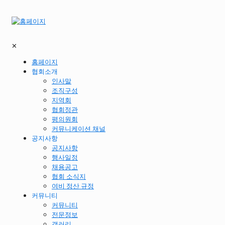
✕
홈페이지
협회소개
인사말
조직구성
지역회
협회정관
평의원회
커뮤니케이션 채널
공지사항
공지사항
행사일정
채용공고
협회 소식지
여비 정산 규정
커뮤니티
커뮤니티
전문정보
갤러리