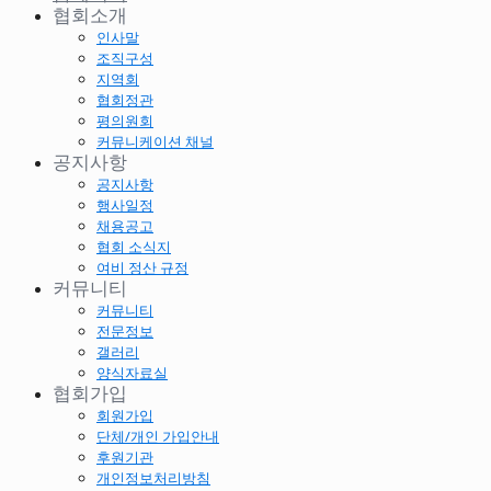
협회소개
인사말
조직구성
지역회
협회정관
평의원회
커뮤니케이션 채널
공지사항
공지사항
행사일정
채용공고
협회 소식지
여비 정산 규정
커뮤니티
커뮤니티
전문정보
갤러리
양식자료실
협회가입
회원가입
단체/개인 가입안내
후원기관
개인정보처리방침