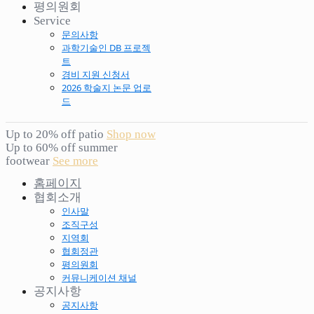
평의원회
Service
문의사항
과학기술인 DB 프로젝
트
경비 지원 신청서
2026 학술지 논문 업로
드
Up to 20% off patio
Shop now
Up to 60% off summer
footwear
See more
홈페이지
협회소개
인사말
조직구성
지역회
협회정관
평의원회
커뮤니케이션 채널
공지사항
공지사항