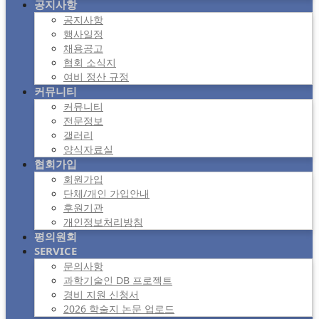
공지사항
공지사항
행사일정
채용공고
협회 소식지
여비 정산 규정
커뮤니티
커뮤니티
전문정보
갤러리
양식자료실
협회가입
회원가입
단체/개인 가입안내
후원기관
개인정보처리방침
평의원회
SERVICE
문의사항
과학기술인 DB 프로젝트
경비 지원 신청서
2026 학술지 논문 업로드