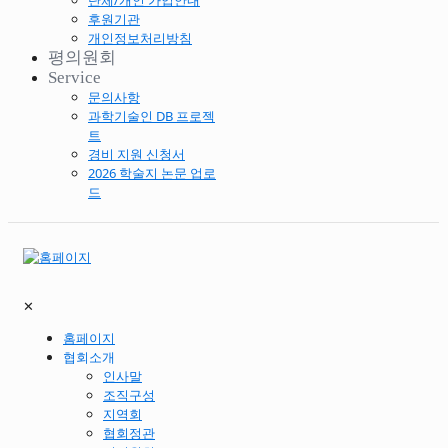
단체/개인 가입안내
후원기관
개인정보처리방침
평의원회
Service
문의사항
과학기술인 DB 프로젝
트
경비 지원 신청서
2026 학술지 논문 업로
드
✕
홈페이지
협회소개
인사말
조직구성
지역회
협회정관