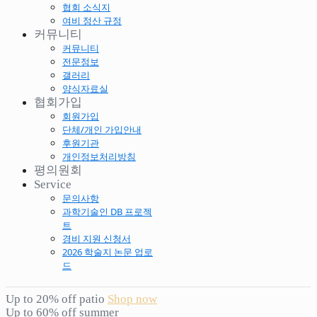
협회 소식지
여비 정산 규정
커뮤니티
커뮤니티
전문정보
갤러리
양식자료실
협회가입
회원가입
단체/개인 가입안내
후원기관
개인정보처리방침
평의원회
Service
문의사항
과학기술인 DB 프로젝
트
경비 지원 신청서
2026 학술지 논문 업로
드
Up to 20% off patio
Shop now
Up to 60% off summer