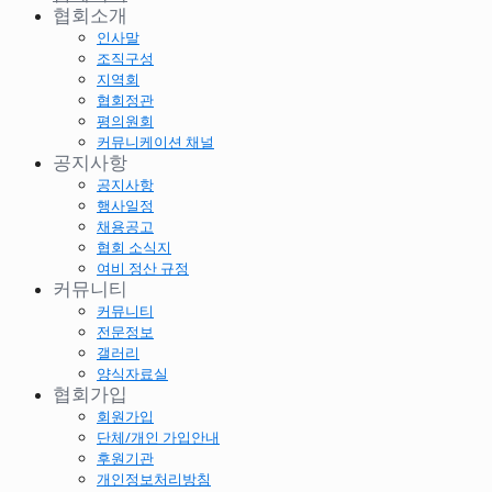
협회소개
인사말
조직구성
지역회
협회정관
평의원회
커뮤니케이션 채널
공지사항
공지사항
행사일정
채용공고
협회 소식지
여비 정산 규정
커뮤니티
커뮤니티
전문정보
갤러리
양식자료실
협회가입
회원가입
단체/개인 가입안내
후원기관
개인정보처리방침