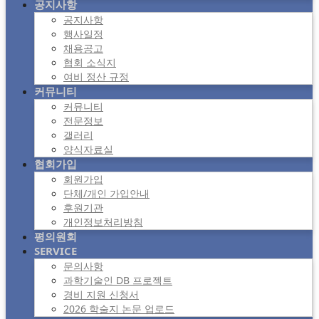
공지사항
공지사항
행사일정
채용공고
협회 소식지
여비 정산 규정
커뮤니티
커뮤니티
전문정보
갤러리
양식자료실
협회가입
회원가입
단체/개인 가입안내
후원기관
개인정보처리방침
평의원회
SERVICE
문의사항
과학기술인 DB 프로젝트
경비 지원 신청서
2026 학술지 논문 업로드