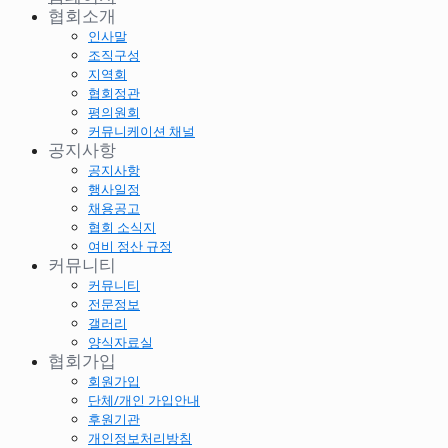
협회소개
인사말
조직구성
지역회
협회정관
평의원회
커뮤니케이션 채널
공지사항
공지사항
행사일정
채용공고
협회 소식지
여비 정산 규정
커뮤니티
커뮤니티
전문정보
갤러리
양식자료실
협회가입
회원가입
단체/개인 가입안내
후원기관
개인정보처리방침