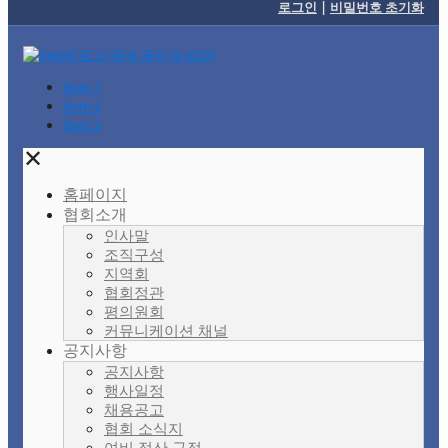
로그인
|
비밀번호 초기화
Item 1
Item 2
Item 3
✕
홈페이지
협회소개
인사말
조직구성
지역회
협회정관
평의원회
커뮤니케이션 채널
공지사항
공지사항
행사일정
채용공고
협회 소식지
여비 정산 규정