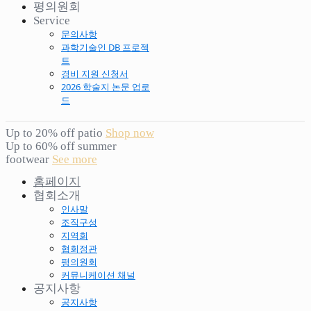
평의원회
Service
문의사항
과학기술인 DB 프로젝
트
경비 지원 신청서
2026 학술지 논문 업로
드
Up to 20% off patio
Shop now
Up to 60% off summer
footwear
See more
홈페이지
협회소개
인사말
조직구성
지역회
협회정관
평의원회
커뮤니케이션 채널
공지사항
공지사항