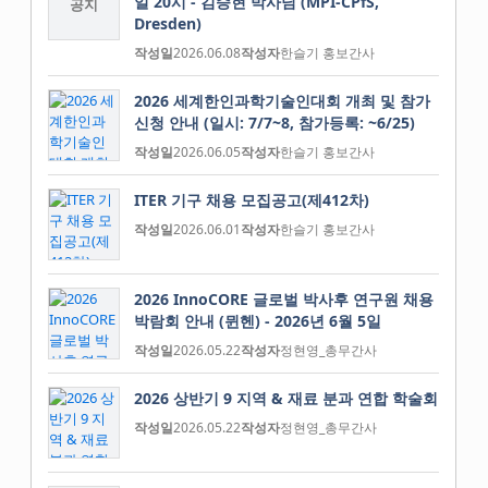
일 20시 - 김승현 박사님 (MPI-CPfS,
공지
Dresden)
작성일
2026.06.08
작성자
한슬기 홍보간사
2026 세계한인과학기술인대회 개최 및 참가
신청 안내 (일시: 7/7~8, 참가등록: ~6/25)
작성일
2026.06.05
작성자
한슬기 홍보간사
ITER 기구 채용 모집공고(제412차)
작성일
2026.06.01
작성자
한슬기 홍보간사
2026 InnoCORE 글로벌 박사후 연구원 채용
박람회 안내 (뮌헨) - 2026년 6월 5일
작성일
2026.05.22
작성자
정현영_총무간사
2026 상반기 9 지역 & 재료 분과 연합 학술회
작성일
2026.05.22
작성자
정현영_총무간사