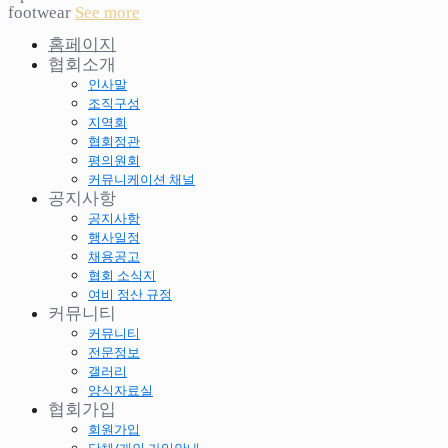
footwear
See more
홈페이지
협회소개
인사말
조직구성
지역회
협회정관
평의원회
커뮤니케이션 채널
공지사항
공지사항
행사일정
채용공고
협회 소식지
여비 정산 규정
커뮤니티
커뮤니티
전문정보
갤러리
양식자료실
협회가입
회원가입