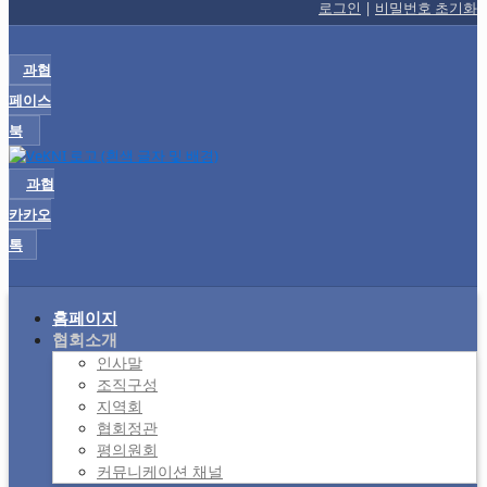
로그인
|
비밀번호 초기화
과협
페이스
북
과협
카카오
톡
홈페이지
협회소개
인사말
조직구성
지역회
협회정관
평의원회
커뮤니케이션 채널