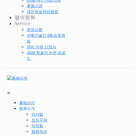
단체/개인 가입안내
후원기관
개인정보처리방침
평의원회
Service
문의사항
과학기술인 DB 프로젝
트
경비 지원 신청서
2026 학술지 논문 업로
드
✕
홈페이지
협회소개
인사말
조직구성
지역회
협회정관