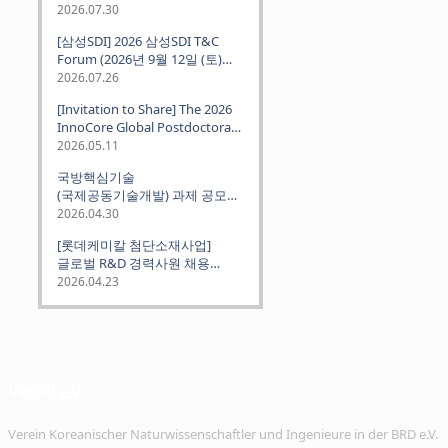
2026.07.30
[삼성SDI] 2026 삼성SDI T&C
Forum (2026년 9월 12일 (토)
뮌헨 개최)
2026.07.26
[Invitation to Share] The 2026
InnoCore Global Postdoctoral
Job Fair: Meet Korea's 4 Major
2026.05.11
Science and Technology
국방핵심기술
Institutes
(국제공동기술개발) 과제 공모
안내 (~2026.06.26)
2026.04.30
[롯데케미칼 첨단소재사업]
글로벌 R&D 경력사원 채용
(~2026. 5.5)
2026.04.23
VeKNI e.V.
Verein Koreanischer Naturwissenschaftler und Ingenieure in der BRD e.V.