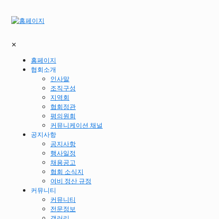
✕
홈페이지
협회소개
인사말
조직구성
지역회
협회정관
평의원회
커뮤니케이션 채널
공지사항
공지사항
행사일정
채용공고
협회 소식지
여비 정산 규정
커뮤니티
커뮤니티
전문정보
갤러리