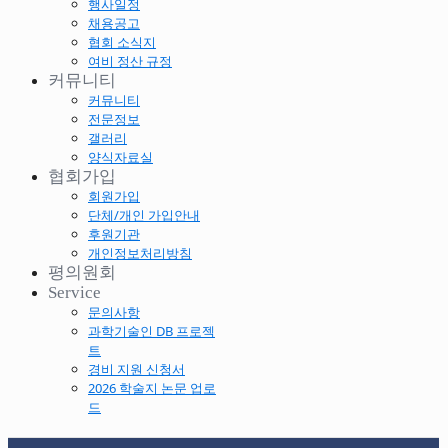
행사일정
채용공고
협회 소식지
여비 정산 규정
커뮤니티
커뮤니티
전문정보
갤러리
양식자료실
협회가입
회원가입
단체/개인 가입안내
후원기관
개인정보처리방침
평의원회
Service
문의사항
과학기술인 DB 프로젝
트
경비 지원 신청서
2026 학술지 논문 업로
드