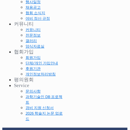
행사일정
채용공고
협회 소식지
여비 정산 규정
커뮤니티
커뮤니티
전문정보
갤러리
양식자료실
협회가입
회원가입
단체/개인 가입안내
후원기관
개인정보처리방침
평의원회
Service
문의사항
과학기술인 DB 프로젝
트
경비 지원 신청서
2026 학술지 논문 업로
드