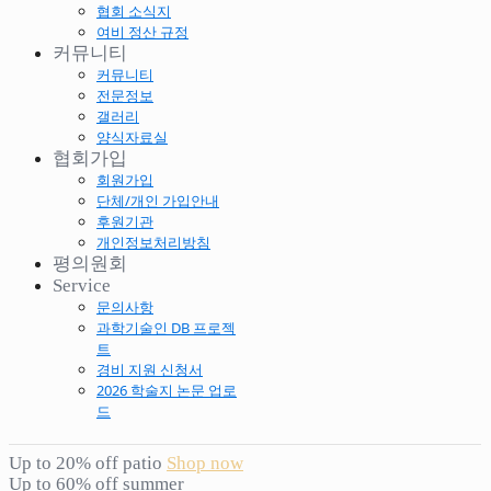
협회 소식지
여비 정산 규정
커뮤니티
커뮤니티
전문정보
갤러리
양식자료실
협회가입
회원가입
단체/개인 가입안내
후원기관
개인정보처리방침
평의원회
Service
문의사항
과학기술인 DB 프로젝
트
경비 지원 신청서
2026 학술지 논문 업로
드
Up to 20% off patio
Shop now
Up to 60% off summer