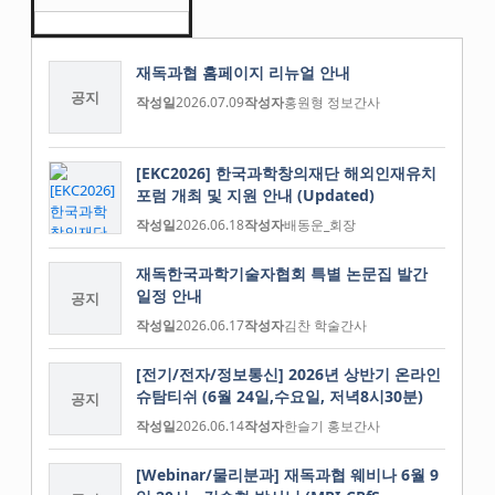
재독과협 홈페이지 리뉴얼 안내
공지
작성일
2026.07.09
작성자
홍원형 정보간사
[EKC2026] 한국과학창의재단 해외인재유치
포럼 개최 및 지원 안내 (Updated)
작성일
2026.06.18
작성자
배동운_회장
재독한국과학기술자협회 특별 논문집 발간
일정 안내
공지
작성일
2026.06.17
작성자
김찬 학술간사
[전기/전자/정보통신] 2026년 상반기 온라인
슈탐티쉬 (6월 24일,수요일, 저녁8시30분)
공지
작성일
2026.06.14
작성자
한슬기 홍보간사
[Webinar/물리분과] 재독과협 웨비나 6월 9