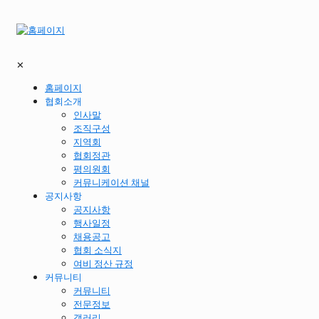
✕
홈페이지
협회소개
인사말
조직구성
지역회
협회정관
평의원회
커뮤니케이션 채널
공지사항
공지사항
행사일정
채용공고
협회 소식지
여비 정산 규정
커뮤니티
커뮤니티
전문정보
갤러리