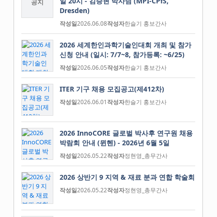
일 20시 - 김승현 박사님 (MPI-CPfS,
공지
Dresden)
작성일
2026.06.08
작성자
한슬기 홍보간사
2026 세계한인과학기술인대회 개최 및 참가
신청 안내 (일시: 7/7~8, 참가등록: ~6/25)
작성일
2026.06.05
작성자
한슬기 홍보간사
ITER 기구 채용 모집공고(제412차)
작성일
2026.06.01
작성자
한슬기 홍보간사
2026 InnoCORE 글로벌 박사후 연구원 채용
박람회 안내 (뮌헨) - 2026년 6월 5일
작성일
2026.05.22
작성자
정현영_총무간사
2026 상반기 9 지역 & 재료 분과 연합 학술회
작성일
2026.05.22
작성자
정현영_총무간사