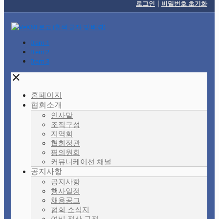
로그인
|
비밀번호 초기화
Item 1
Item 2
Item 3
✕
홈페이지
협회소개
인사말
조직구성
지역회
협회정관
평의원회
커뮤니케이션 채널
공지사항
공지사항
행사일정
채용공고
협회 소식지
여비 정산 규정