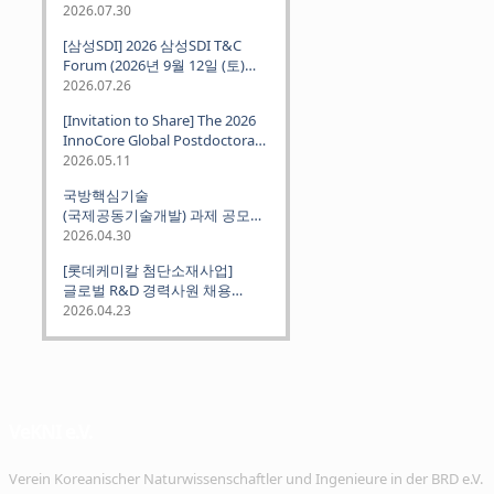
2026.07.30
[삼성SDI] 2026 삼성SDI T&C
Forum (2026년 9월 12일 (토)
뮌헨 개최)
2026.07.26
[Invitation to Share] The 2026
InnoCore Global Postdoctoral
Job Fair: Meet Korea's 4 Major
2026.05.11
Science and Technology
국방핵심기술
Institutes
(국제공동기술개발) 과제 공모
안내 (~2026.06.26)
2026.04.30
[롯데케미칼 첨단소재사업]
글로벌 R&D 경력사원 채용
(~2026. 5.5)
2026.04.23
VeKNI e.V.
Verein Koreanischer Naturwissenschaftler und Ingenieure in der BRD e.V.