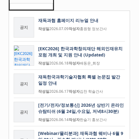
재독과협 홈페이지 리뉴얼 안내
공지
작성일
2026.07.09
작성자
홍원형 정보간사
[EKC2026] 한국과학창의재단 해외인재유치
포럼 개최 및 지원 안내 (Updated)
작성일
2026.06.18
작성자
배동운_회장
재독한국과학기술자협회 특별 논문집 발간
일정 안내
공지
작성일
2026.06.17
작성자
김찬 학술간사
[전기/전자/정보통신] 2026년 상반기 온라인
슈탐티쉬 (6월 24일,수요일, 저녁8시30분)
공지
작성일
2026.06.14
작성자
한슬기 홍보간사
[Webinar/물리분과] 재독과협 웨비나 6월 9