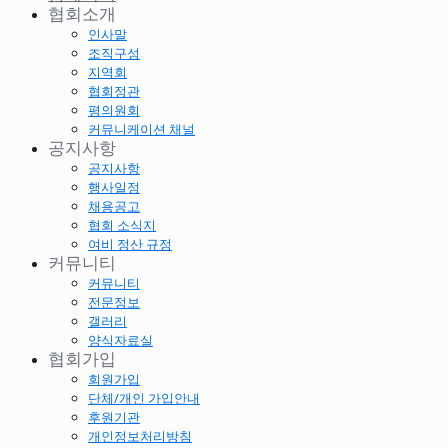
협회소개
인사말
조직구성
지역회
협회정관
평의원회
커뮤니케이션 채널
공지사항
공지사항
행사일정
채용공고
협회 소식지
여비 정산 규정
커뮤니티
커뮤니티
전문정보
갤러리
양식자료실
협회가입
회원가입
단체/개인 가입안내
후원기관
개인정보처리방침