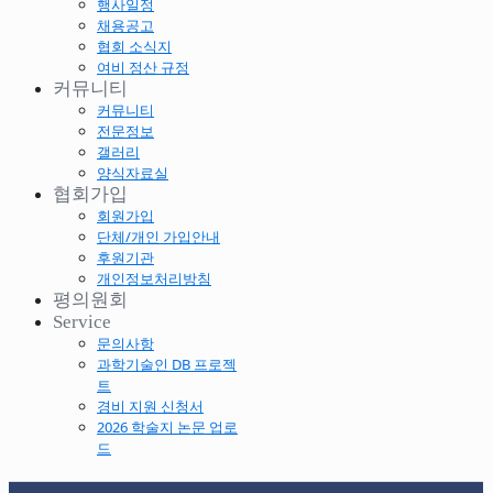
행사일정
채용공고
협회 소식지
여비 정산 규정
커뮤니티
커뮤니티
전문정보
갤러리
양식자료실
협회가입
회원가입
단체/개인 가입안내
후원기관
개인정보처리방침
평의원회
Service
문의사항
과학기술인 DB 프로젝
트
경비 지원 신청서
2026 학술지 논문 업로
드