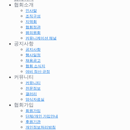
협회소개
인사말
조직구성
지역회
협회정관
평의원회
커뮤니케이션 채널
공지사항
공지사항
행사일정
채용공고
협회 소식지
여비 정산 규정
커뮤니티
커뮤니티
전문정보
갤러리
양식자료실
협회가입
회원가입
단체/개인 가입안내
후원기관
개인정보처리방침