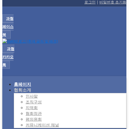
로그인
|
비밀번호 초기화
과협
페이스
북
과협
카카오
톡
홈페이지
협회소개
인사말
조직구성
지역회
협회정관
평의원회
커뮤니케이션 채널