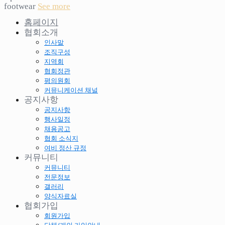
footwear
See more
홈페이지
협회소개
인사말
조직구성
지역회
협회정관
평의원회
커뮤니케이션 채널
공지사항
공지사항
행사일정
채용공고
협회 소식지
여비 정산 규정
커뮤니티
커뮤니티
전문정보
갤러리
양식자료실
협회가입
회원가입