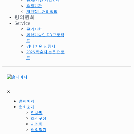
단체/개인 가입안내
후원기관
개인정보처리방침
평의원회
Service
문의사항
과학기술인 DB 프로젝
트
경비 지원 신청서
2026 학술지 논문 업로
드
✕
홈페이지
협회소개
인사말
조직구성
지역회
협회정관