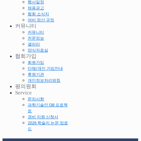
행사일정
채용공고
협회 소식지
여비 정산 규정
커뮤니티
커뮤니티
전문정보
갤러리
양식자료실
협회가입
회원가입
단체/개인 가입안내
후원기관
개인정보처리방침
평의원회
Service
문의사항
과학기술인 DB 프로젝
트
경비 지원 신청서
2026 학술지 논문 업로
드