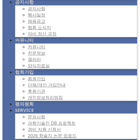
공지사항
공지사항
행사일정
채용공고
협회 소식지
여비 정산 규정
커뮤니티
커뮤니티
전문정보
갤러리
양식자료실
협회가입
회원가입
단체/개인 가입안내
후원기관
개인정보처리방침
평의원회
SERVICE
문의사항
과학기술인 DB 프로젝트
경비 지원 신청서
2026 학술지 논문 업로드