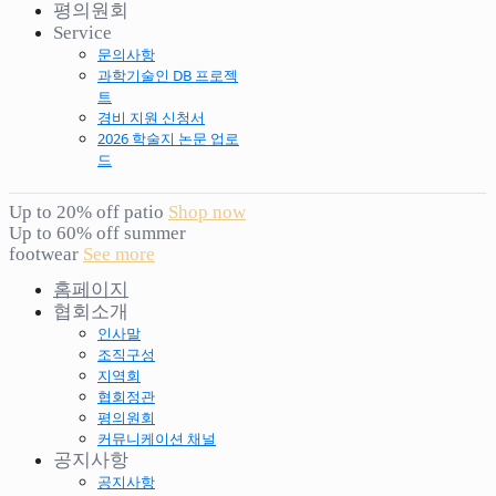
평의원회
Service
문의사항
과학기술인 DB 프로젝
트
경비 지원 신청서
2026 학술지 논문 업로
드
Up to 20% off patio
Shop now
Up to 60% off summer
footwear
See more
홈페이지
협회소개
인사말
조직구성
지역회
협회정관
평의원회
커뮤니케이션 채널
공지사항
공지사항