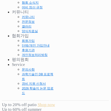
협회 소식지
여비 정산 규정
커뮤니티
커뮤니티
전문정보
갤러리
양식자료실
협회가입
회원가입
단체/개인 가입안내
후원기관
개인정보처리방침
평의원회
Service
문의사항
과학기술인 DB 프로젝
트
경비 지원 신청서
2026 학술지 논문 업로
드
Up to 20% off patio
Shop now
Up to 60% off summer