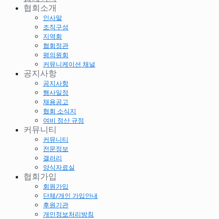
협회소개
인사말
조직구성
지역회
협회정관
평의원회
커뮤니케이션 채널
공지사항
공지사항
행사일정
채용공고
협회 소식지
여비 정산 규정
커뮤니티
커뮤니티
전문정보
갤러리
양식자료실
협회가입
회원가입
단체/개인 가입안내
후원기관
개인정보처리방침