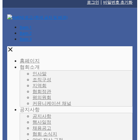
로그인
|
비밀번호 초기화
Item 1
Item 2
Item 3
✕
홈페이지
협회소개
인사말
조직구성
지역회
협회정관
평의원회
커뮤니케이션 채널
공지사항
공지사항
행사일정
채용공고
협회 소식지
여비 정산 규정