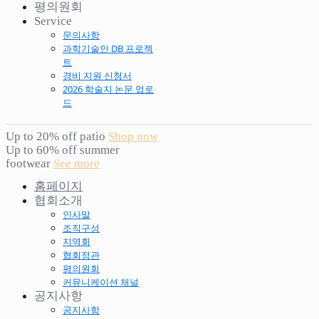
평의원회
Service
문의사항
과학기술인 DB 프로젝
트
경비 지원 신청서
2026 학술지 논문 업로
드
Up to 20% off patio
Shop now
Up to 60% off summer
footwear
See more
홈페이지
협회소개
인사말
조직구성
지역회
협회정관
평의원회
커뮤니케이션 채널
공지사항
공지사항