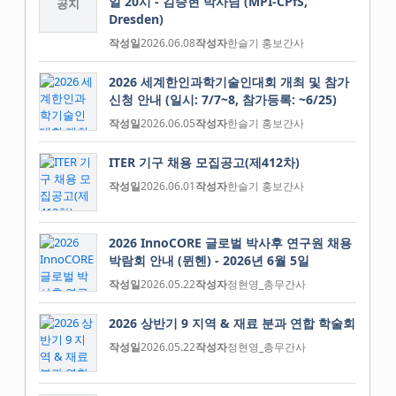
일 20시 - 김승현 박사님 (MPI-CPfS,
공지
Dresden)
작성일
2026.06.08
작성자
한슬기 홍보간사
2026 세계한인과학기술인대회 개최 및 참가
신청 안내 (일시: 7/7~8, 참가등록: ~6/25)
작성일
2026.06.05
작성자
한슬기 홍보간사
ITER 기구 채용 모집공고(제412차)
작성일
2026.06.01
작성자
한슬기 홍보간사
2026 InnoCORE 글로벌 박사후 연구원 채용
박람회 안내 (뮌헨) - 2026년 6월 5일
작성일
2026.05.22
작성자
정현영_총무간사
2026 상반기 9 지역 & 재료 분과 연합 학술회
작성일
2026.05.22
작성자
정현영_총무간사