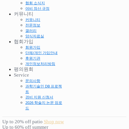
협회 소식지
여비 정산 규정
커뮤니티
커뮤니티
전문정보
갤러리
양식자료실
협회가입
회원가입
단체/개인 가입안내
후원기관
개인정보처리방침
평의원회
Service
문의사항
과학기술인 DB 프로젝
트
경비 지원 신청서
2026 학술지 논문 업로
드
Up to 20% off patio
Shop now
Up to 60% off summer