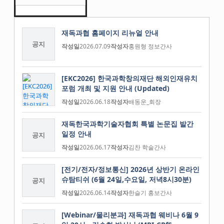
재독과협 홈페이지 리뉴얼 안내
공지
작성일
2026.07.09
작성자
홍원형 정보간사
[EKC2026] 한국과학창의재단 해외인재유치
포럼 개최 및 지원 안내 (Updated)
작성일
2026.06.18
작성자
배동운_회장
재독한국과학기술자협회 특별 논문집 발간
일정 안내
공지
작성일
2026.06.17
작성자
김찬 학술간사
[전기/전자/정보통신] 2026년 상반기 온라인
슈탐티쉬 (6월 24일,수요일, 저녁8시30분)
공지
작성일
2026.06.14
작성자
한슬기 홍보간사
[Webinar/물리분과] 재독과협 웨비나 6월 9