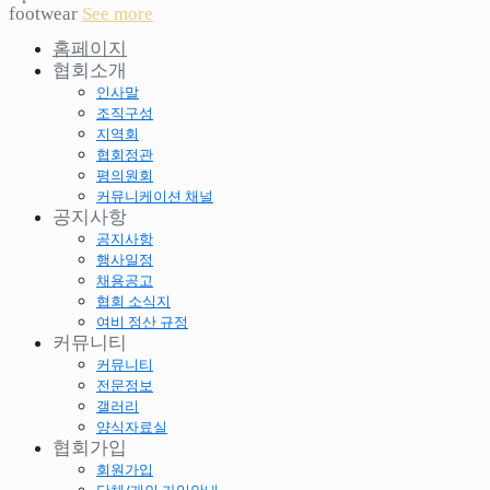
footwear
See more
홈페이지
협회소개
인사말
조직구성
지역회
협회정관
평의원회
커뮤니케이션 채널
공지사항
공지사항
행사일정
채용공고
협회 소식지
여비 정산 규정
커뮤니티
커뮤니티
전문정보
갤러리
양식자료실
협회가입
회원가입