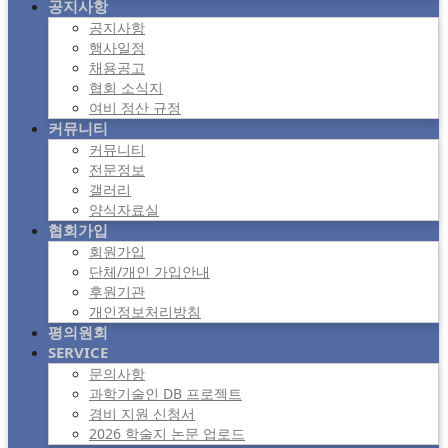
공지사항
공지사항
행사일정
채용공고
협회 소식지
여비 정산 규정
커뮤니티
커뮤니티
전문정보
갤러리
양식자료실
협회가입
회원가입
단체/개인 가입안내
후원기관
개인정보처리방침
평의원회
SERVICE
문의사항
과학기술인 DB 프로젝트
경비 지원 신청서
2026 학술지 논문 업로드