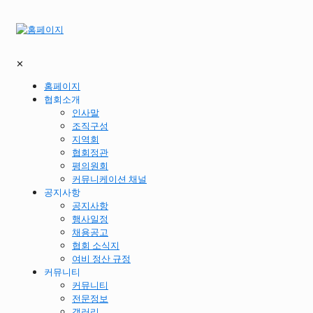
✕
홈페이지
협회소개
인사말
조직구성
지역회
협회정관
평의원회
커뮤니케이션 채널
공지사항
공지사항
행사일정
채용공고
협회 소식지
여비 정산 규정
커뮤니티
커뮤니티
전문정보
갤러리