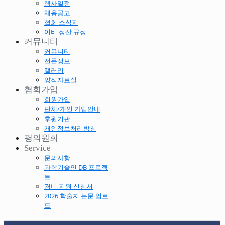
행사일정
채용공고
협회 소식지
여비 정산 규정
커뮤니티
커뮤니티
전문정보
갤러리
양식자료실
협회가입
회원가입
단체/개인 가입안내
후원기관
개인정보처리방침
평의원회
Service
문의사항
과학기술인 DB 프로젝
트
경비 지원 신청서
2026 학술지 논문 업로
드