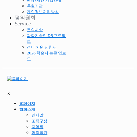
단체/개인 가입안내
후원기관
개인정보처리방침
평의원회
Service
문의사항
과학기술인 DB 프로젝
트
경비 지원 신청서
2026 학술지 논문 업로
드
✕
홈페이지
협회소개
인사말
조직구성
지역회
협회정관