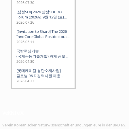
2026.07.30
[삼성SDI] 2026 삼성SDI T&C
Forum (2026년 9월 12일 (토)
뮌헨 개최)
2026.07.26
[Invitation to Share] The 2026
InnoCore Global Postdoctoral
Job Fair: Meet Korea's 4 Major
2026.05.11
Science and Technology
국방핵심기술
Institutes
(국제공동기술개발) 과제 공모
안내 (~2026.06.26)
2026.04.30
[롯데케미칼 첨단소재사업]
글로벌 R&D 경력사원 채용
(~2026. 5.5)
2026.04.23
VeKNI e.V.
Verein Koreanischer Naturwissenschaftler und Ingenieure in der BRD e.V.