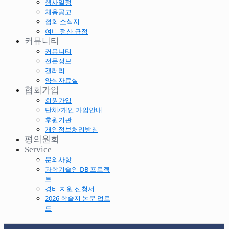
행사일정
채용공고
협회 소식지
여비 정산 규정
커뮤니티
커뮤니티
전문정보
갤러리
양식자료실
협회가입
회원가입
단체/개인 가입안내
후원기관
개인정보처리방침
평의원회
Service
문의사항
과학기술인 DB 프로젝
트
경비 지원 신청서
2026 학술지 논문 업로
드