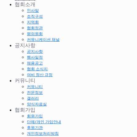
협회소개
인사말
조직구성
지역회
협회정관
평의원회
커뮤니케이션 채널
공지사항
공지사항
행사일정
채용공고
협회 소식지
여비 정산 규정
커뮤니티
커뮤니티
전문정보
갤러리
양식자료실
협회가입
회원가입
단체/개인 가입안내
후원기관
개인정보처리방침