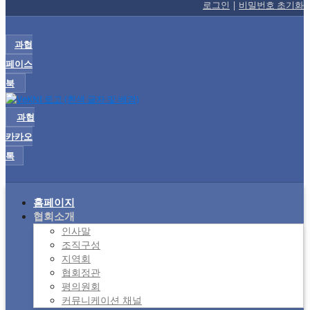
로그인
|
비밀번호 초기화
과협
페이스
북
과협
카카오
톡
홈페이지
협회소개
인사말
조직구성
지역회
협회정관
평의원회
커뮤니케이션 채널