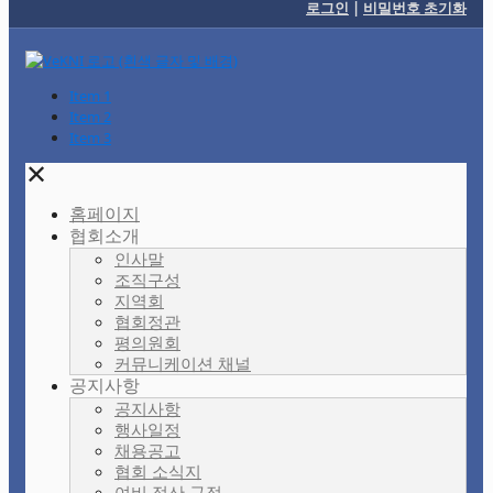
로그인
|
비밀번호 초기화
Item 1
Item 2
Item 3
✕
홈페이지
협회소개
인사말
조직구성
지역회
협회정관
평의원회
커뮤니케이션 채널
공지사항
공지사항
행사일정
채용공고
협회 소식지
여비 정산 규정