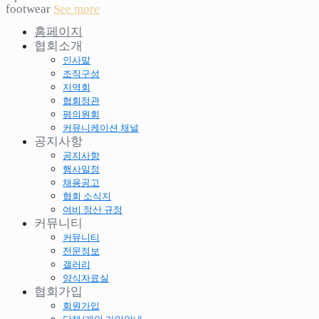
footwear
See more
홈페이지
협회소개
인사말
조직구성
지역회
협회정관
평의원회
커뮤니케이션 채널
공지사항
공지사항
행사일정
채용공고
협회 소식지
여비 정산 규정
커뮤니티
커뮤니티
전문정보
갤러리
양식자료실
협회가입
회원가입