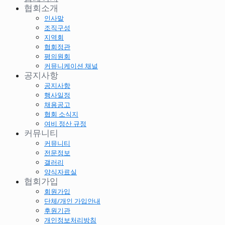
협회소개
인사말
조직구성
지역회
협회정관
평의원회
커뮤니케이션 채널
공지사항
공지사항
행사일정
채용공고
협회 소식지
여비 정산 규정
커뮤니티
커뮤니티
전문정보
갤러리
양식자료실
협회가입
회원가입
단체/개인 가입안내
후원기관
개인정보처리방침