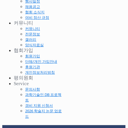
행사일정
채용공고
협회 소식지
여비 정산 규정
커뮤니티
커뮤니티
전문정보
갤러리
양식자료실
협회가입
회원가입
단체/개인 가입안내
후원기관
개인정보처리방침
평의원회
Service
문의사항
과학기술인 DB 프로젝
트
경비 지원 신청서
2026 학술지 논문 업로
드