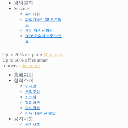
평의원회
Service
문의사항
과학기술인 DB 프로젝
트
경비 지원 신청서
2026 학술지 논문 업로
드
Up to 20% off patio
Shop now
Up to 60% off summer
footwear
See more
홈페이지
협회소개
인사말
조직구성
지역회
협회정관
평의원회
커뮤니케이션 채널
공지사항
공지사항