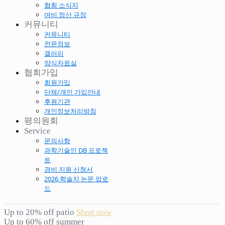
협회 소식지
여비 정산 규정
커뮤니티
커뮤니티
전문정보
갤러리
양식자료실
협회가입
회원가입
단체/개인 가입안내
후원기관
개인정보처리방침
평의원회
Service
문의사항
과학기술인 DB 프로젝
트
경비 지원 신청서
2026 학술지 논문 업로
드
Up to 20% off patio
Shop now
Up to 60% off summer