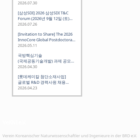
2026.07.30
[삼성SDI] 2026 삼성SDI T&C
Forum (2026년 9월 12일 (토)
뮌헨 개최)
2026.07.26
[Invitation to Share] The 2026
InnoCore Global Postdoctoral
Job Fair: Meet Korea's 4 Major
2026.05.11
Science and Technology
국방핵심기술
Institutes
(국제공동기술개발) 과제 공모
안내 (~2026.06.26)
2026.04.30
[롯데케미칼 첨단소재사업]
글로벌 R&D 경력사원 채용
(~2026. 5.5)
2026.04.23
VeKNI e.V.
Verein Koreanischer Naturwissenschaftler und Ingenieure in der BRD e.V.