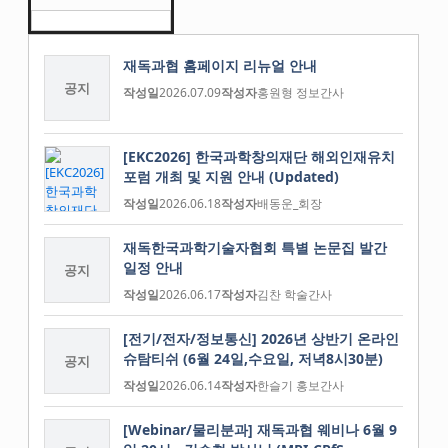
재독과협 홈페이지 리뉴얼 안내
공지
작성일
2026.07.09
작성자
홍원형 정보간사
[EKC2026] 한국과학창의재단 해외인재유치
포럼 개최 및 지원 안내 (Updated)
작성일
2026.06.18
작성자
배동운_회장
재독한국과학기술자협회 특별 논문집 발간
일정 안내
공지
작성일
2026.06.17
작성자
김찬 학술간사
[전기/전자/정보통신] 2026년 상반기 온라인
슈탐티쉬 (6월 24일,수요일, 저녁8시30분)
공지
작성일
2026.06.14
작성자
한슬기 홍보간사
[Webinar/물리분과] 재독과협 웨비나 6월 9