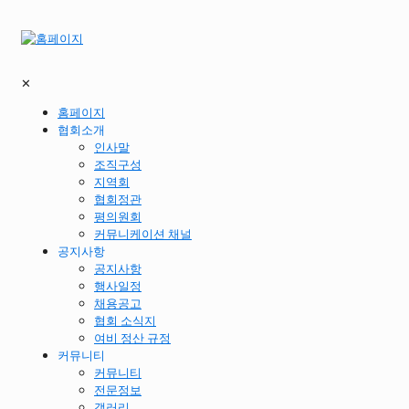
✕
홈페이지
협회소개
인사말
조직구성
지역회
협회정관
평의원회
커뮤니케이션 채널
공지사항
공지사항
행사일정
채용공고
협회 소식지
여비 정산 규정
커뮤니티
커뮤니티
전문정보
갤러리