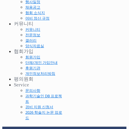
행사일정
채용공고
협회 소식지
여비 정산 규정
커뮤니티
커뮤니티
전문정보
갤러리
양식자료실
협회가입
회원가입
단체/개인 가입안내
후원기관
개인정보처리방침
평의원회
Service
문의사항
과학기술인 DB 프로젝
트
경비 지원 신청서
2026 학술지 논문 업로
드