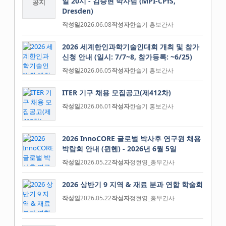
일 20시 - 김승현 박사님 (MPI-CPfS,
공지
Dresden)
작성일
2026.06.08
작성자
한슬기 홍보간사
2026 세계한인과학기술인대회 개최 및 참가
신청 안내 (일시: 7/7~8, 참가등록: ~6/25)
작성일
2026.06.05
작성자
한슬기 홍보간사
ITER 기구 채용 모집공고(제412차)
작성일
2026.06.01
작성자
한슬기 홍보간사
2026 InnoCORE 글로벌 박사후 연구원 채용
박람회 안내 (뮌헨) - 2026년 6월 5일
작성일
2026.05.22
작성자
정현영_총무간사
2026 상반기 9 지역 & 재료 분과 연합 학술회
작성일
2026.05.22
작성자
정현영_총무간사