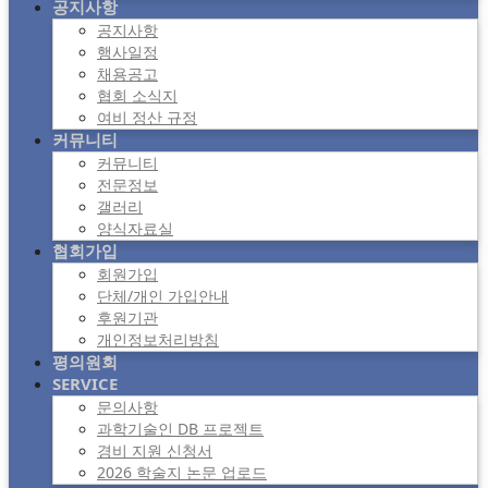
공지사항
공지사항
행사일정
채용공고
협회 소식지
여비 정산 규정
커뮤니티
커뮤니티
전문정보
갤러리
양식자료실
협회가입
회원가입
단체/개인 가입안내
후원기관
개인정보처리방침
평의원회
SERVICE
문의사항
과학기술인 DB 프로젝트
경비 지원 신청서
2026 학술지 논문 업로드