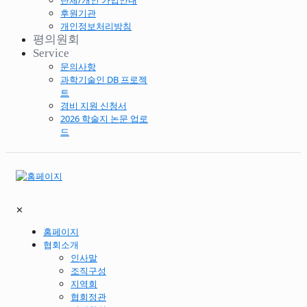
단체/개인 가입안내
후원기관
개인정보처리방침
평의원회
Service
문의사항
과학기술인 DB 프로젝
트
경비 지원 신청서
2026 학술지 논문 업로
드
✕
홈페이지
협회소개
인사말
조직구성
지역회
협회정관