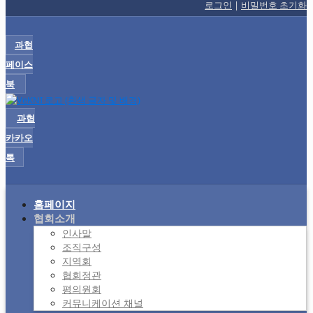
로그인
|
비밀번호 초기화
과협
페이스
북
과협
카카오
톡
홈페이지
협회소개
인사말
조직구성
지역회
협회정관
평의원회
커뮤니케이션 채널