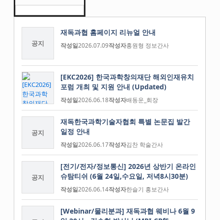
재독과협 홈페이지 리뉴얼 안내
공지
작성일
2026.07.09
작성자
홍원형 정보간사
[EKC2026] 한국과학창의재단 해외인재유치
포럼 개최 및 지원 안내 (Updated)
작성일
2026.06.18
작성자
배동운_회장
재독한국과학기술자협회 특별 논문집 발간
일정 안내
공지
작성일
2026.06.17
작성자
김찬 학술간사
[전기/전자/정보통신] 2026년 상반기 온라인
슈탐티쉬 (6월 24일,수요일, 저녁8시30분)
공지
작성일
2026.06.14
작성자
한슬기 홍보간사
[Webinar/물리분과] 재독과협 웨비나 6월 9