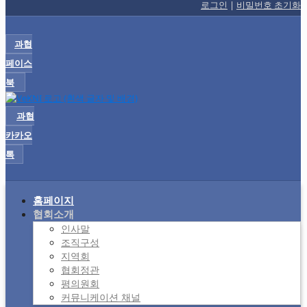
로그인
|
비밀번호 초기화
과협
페이스
북
과협
카카오
톡
홈페이지
협회소개
인사말
조직구성
지역회
협회정관
평의원회
커뮤니케이션 채널