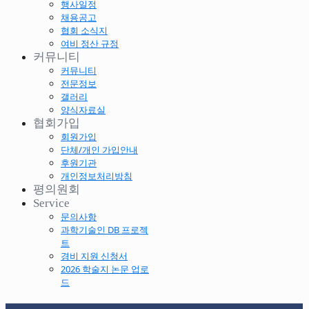
행사일정
채용공고
협회 소식지
여비 정산 규정
커뮤니티
커뮤니티
전문정보
갤러리
양식자료실
협회가입
회원가입
단체/개인 가입안내
후원기관
개인정보처리방침
평의원회
Service
문의사항
과학기술인 DB 프로젝
트
경비 지원 신청서
2026 학술지 논문 업로
드