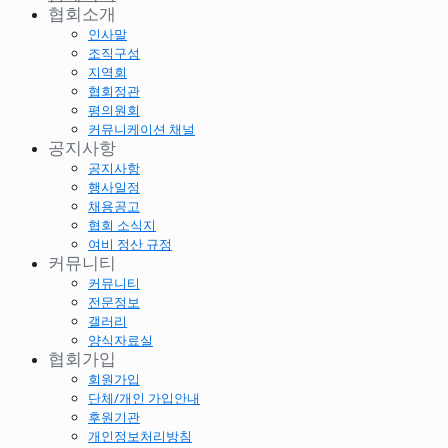
협회소개
인사말
조직구성
지역회
협회정관
평의원회
커뮤니케이션 채널
공지사항
공지사항
행사일정
채용공고
협회 소식지
여비 정산 규정
커뮤니티
커뮤니티
전문정보
갤러리
양식자료실
협회가입
회원가입
단체/개인 가입안내
후원기관
개인정보처리방침