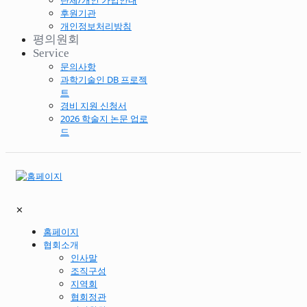
단체/개인 가입안내
후원기관
개인정보처리방침
평의원회
Service
문의사항
과학기술인 DB 프로젝
트
경비 지원 신청서
2026 학술지 논문 업로
드
✕
홈페이지
협회소개
인사말
조직구성
지역회
협회정관