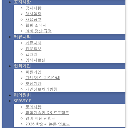
공지사항
공지사항
행사일정
채용공고
협회 소식지
여비 정산 규정
커뮤니티
커뮤니티
전문정보
갤러리
양식자료실
협회가입
회원가입
단체/개인 가입안내
후원기관
개인정보처리방침
평의원회
SERVICE
문의사항
과학기술인 DB 프로젝트
경비 지원 신청서
2026 학술지 논문 업로드