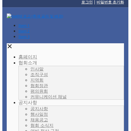
로그인
|
비밀번호 초기화
Item 1
Item 2
Item 3
✕
홈페이지
협회소개
인사말
조직구성
지역회
협회정관
평의원회
커뮤니케이션 채널
공지사항
공지사항
행사일정
채용공고
협회 소식지
여비 정산 규정