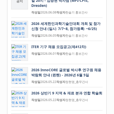
일 20시 - 김승현 박사님 (MPI-CPfS,
공지
Dresden)
작성일
2026.06.08
작성자
한슬기 홍보간사
2026 세계한인과학기술인대회 개최 및 참가
신청 안내 (일시: 7/7~8, 참가등록: ~6/25)
작성일
2026.06.05
작성자
한슬기 홍보간사
ITER 기구 채용 모집공고(제412차)
작성일
2026.06.01
작성자
한슬기 홍보간사
2026 InnoCORE 글로벌 박사후 연구원 채용
박람회 안내 (뮌헨) - 2026년 6월 5일
작성일
2026.05.22
작성자
정현영_총무간사
2026 상반기 9 지역 & 재료 분과 연합 학술회
작성일
2026.05.22
작성자
정현영_총무간사