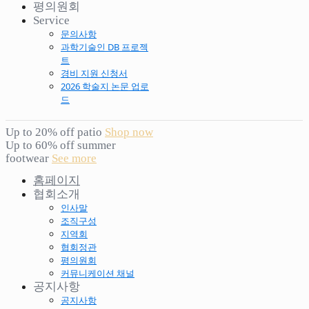
평의원회
Service
문의사항
과학기술인 DB 프로젝
트
경비 지원 신청서
2026 학술지 논문 업로
드
Up to 20% off patio
Shop now
Up to 60% off summer
footwear
See more
홈페이지
협회소개
인사말
조직구성
지역회
협회정관
평의원회
커뮤니케이션 채널
공지사항
공지사항