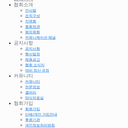
협회소개
인사말
조직구성
지역회
협회정관
평의원회
커뮤니케이션 채널
공지사항
공지사항
행사일정
채용공고
협회 소식지
여비 정산 규정
커뮤니티
커뮤니티
전문정보
갤러리
양식자료실
협회가입
회원가입
단체/개인 가입안내
후원기관
개인정보처리방침