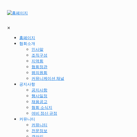
✕
홈페이지
협회소개
인사말
조직구성
지역회
협회정관
평의원회
커뮤니케이션 채널
공지사항
공지사항
행사일정
채용공고
협회 소식지
여비 정산 규정
커뮤니티
커뮤니티
전문정보
갤러리