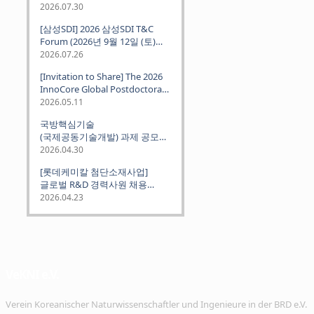
2026.07.30
[삼성SDI] 2026 삼성SDI T&C
Forum (2026년 9월 12일 (토)
뮌헨 개최)
2026.07.26
[Invitation to Share] The 2026
InnoCore Global Postdoctoral
Job Fair: Meet Korea's 4 Major
2026.05.11
Science and Technology
국방핵심기술
Institutes
(국제공동기술개발) 과제 공모
안내 (~2026.06.26)
2026.04.30
[롯데케미칼 첨단소재사업]
글로벌 R&D 경력사원 채용
(~2026. 5.5)
2026.04.23
VeKNI e.V.
Verein Koreanischer Naturwissenschaftler und Ingenieure in der BRD e.V.