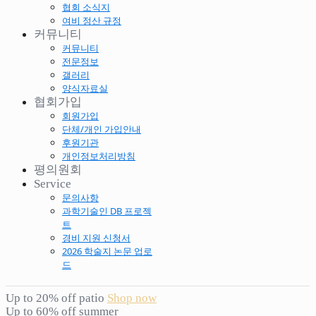
협회 소식지
여비 정산 규정
커뮤니티
커뮤니티
전문정보
갤러리
양식자료실
협회가입
회원가입
단체/개인 가입안내
후원기관
개인정보처리방침
평의원회
Service
문의사항
과학기술인 DB 프로젝
트
경비 지원 신청서
2026 학술지 논문 업로
드
Up to 20% off patio
Shop now
Up to 60% off summer