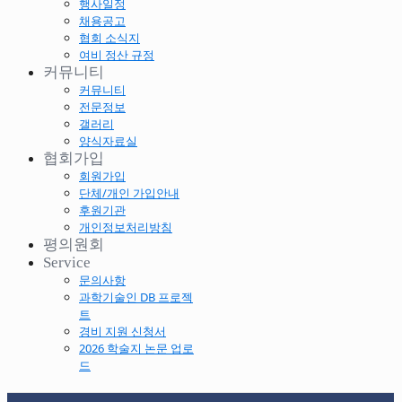
행사일정
채용공고
협회 소식지
여비 정산 규정
커뮤니티
커뮤니티
전문정보
갤러리
양식자료실
협회가입
회원가입
단체/개인 가입안내
후원기관
개인정보처리방침
평의원회
Service
문의사항
과학기술인 DB 프로젝
트
경비 지원 신청서
2026 학술지 논문 업로
드