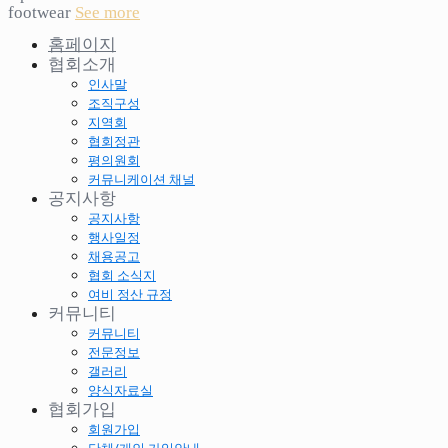
footwear
See more
홈페이지
협회소개
인사말
조직구성
지역회
협회정관
평의원회
커뮤니케이션 채널
공지사항
공지사항
행사일정
채용공고
협회 소식지
여비 정산 규정
커뮤니티
커뮤니티
전문정보
갤러리
양식자료실
협회가입
회원가입