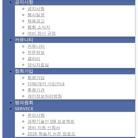
공지사항
공지사항
행사일정
채용공고
협회 소식지
여비 정산 규정
커뮤니티
커뮤니티
전문정보
갤러리
양식자료실
협회가입
회원가입
단체/개인 가입안내
후원기관
개인정보처리방침
평의원회
SERVICE
문의사항
과학기술인 DB 프로젝트
경비 지원 신청서
2026 학술지 논문 업로드