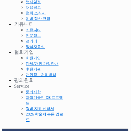
행사일정
채용공고
협회 소식지
여비 정산 규정
커뮤니티
커뮤니티
전문정보
갤러리
양식자료실
협회가입
회원가입
단체/개인 가입안내
후원기관
개인정보처리방침
평의원회
Service
문의사항
과학기술인 DB 프로젝
트
경비 지원 신청서
2026 학술지 논문 업로
드