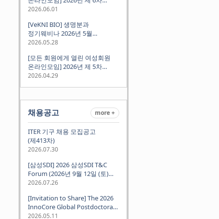
정기모임 (6월 10일 수요일 저녁
2026.06.01
8시 CET)
[VeKNI BIO] 생명분과
정기웨비나 2026년 5월
(2026.05.28 Thu 9:00PM)
2026.05.28
[모든 회원에게 열린 여성회원
온라인모임] 2026년 제 5차
정기모임 (5월 12일 화요일 저녁
2026.04.29
8시 CET)
채용공고
more +
ITER 기구 채용 모집공고
(제413차)
2026.07.30
[삼성SDI] 2026 삼성SDI T&C
Forum (2026년 9월 12일 (토)
뮌헨 개최)
2026.07.26
[Invitation to Share] The 2026
InnoCore Global Postdoctoral
Job Fair: Meet Korea's 4 Major
2026.05.11