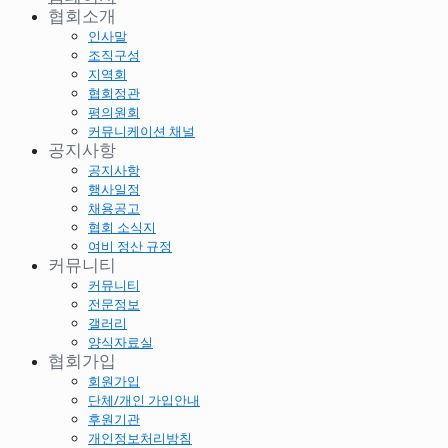
협회소개
인사말
조직구성
지역회
협회정관
평의원회
커뮤니케이션 채널
공지사항
공지사항
행사일정
채용공고
협회 소식지
여비 정산 규정
커뮤니티
커뮤니티
전문정보
갤러리
양식자료실
협회가입
회원가입
단체/개인 가입안내
후원기관
개인정보처리방침