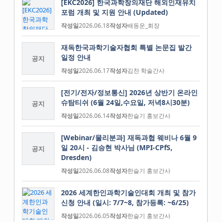
[EKC2026] 한국과학창의재단 해외인재유치
포럼 개최 및 지원 안내 (Updated)
작성일
2026.06.18
작성자
배동운_회장
재독한국과학기술자협회 특별 논문집 발간
일정 안내
공지
작성일
2026.06.17
작성자
김찬 학술간사
[전기/전자/정보통신] 2026년 상반기 온라인
슈탐티쉬 (6월 24일,수요일, 저녁8시30분)
공지
작성일
2026.06.14
작성자
한슬기 홍보간사
[Webinar/물리분과] 재독과협 웨비나 6월 9
일 20시 - 김승현 박사님 (MPI-CPfS,
공지
Dresden)
작성일
2026.06.08
작성자
한슬기 홍보간사
2026 세계한인과학기술인대회 개최 및 참가
신청 안내 (일시: 7/7~8, 참가등록: ~6/25)
작성일
2026.06.05
작성자
한슬기 홍보간사