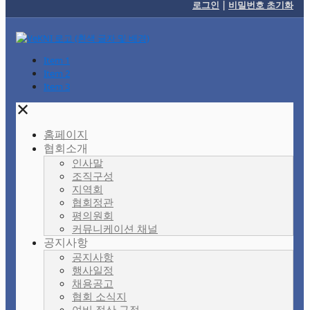
로그인
|
비밀번호 초기화
Item 1
Item 2
Item 3
✕
홈페이지
협회소개
인사말
조직구성
지역회
협회정관
평의원회
커뮤니케이션 채널
공지사항
공지사항
행사일정
채용공고
협회 소식지
여비 정산 규정