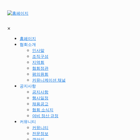
✕
홈페이지
협회소개
인사말
조직구성
지역회
협회정관
평의원회
커뮤니케이션 채널
공지사항
공지사항
행사일정
채용공고
협회 소식지
여비 정산 규정
커뮤니티
커뮤니티
전문정보
갤러리