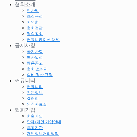
협회소개
인사말
조직구성
지역회
협회정관
평의원회
커뮤니케이션 채널
공지사항
공지사항
행사일정
채용공고
협회 소식지
여비 정산 규정
커뮤니티
커뮤니티
전문정보
갤러리
양식자료실
협회가입
회원가입
단체/개인 가입안내
후원기관
개인정보처리방침