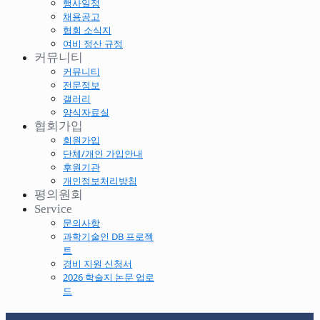
행사일정
채용공고
협회 소식지
여비 정산 규정
커뮤니티
커뮤니티
전문정보
갤러리
양식자료실
협회가입
회원가입
단체/개인 가입안내
후원기관
개인정보처리방침
평의원회
Service
문의사항
과학기술인 DB 프로젝
트
경비 지원 신청서
2026 학술지 논문 업로
드