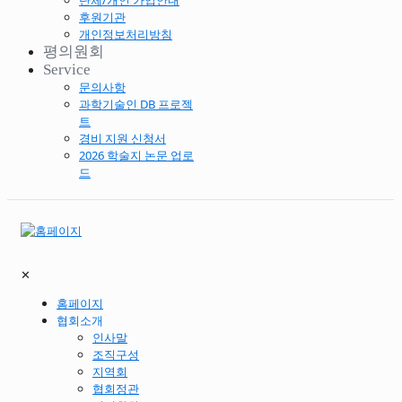
단체/개인 가입안내
후원기관
개인정보처리방침
평의원회
Service
문의사항
과학기술인 DB 프로젝
트
경비 지원 신청서
2026 학술지 논문 업로
드
✕
홈페이지
협회소개
인사말
조직구성
지역회
협회정관