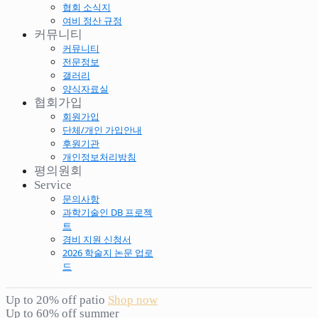
협회 소식지
여비 정산 규정
커뮤니티
커뮤니티
전문정보
갤러리
양식자료실
협회가입
회원가입
단체/개인 가입안내
후원기관
개인정보처리방침
평의원회
Service
문의사항
과학기술인 DB 프로젝
트
경비 지원 신청서
2026 학술지 논문 업로
드
Up to 20% off patio
Shop now
Up to 60% off summer