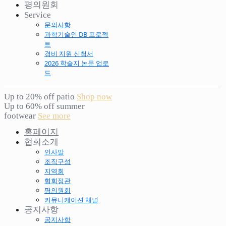
평의원회
Service
문의사항
과학기술인 DB 프로젝
트
경비 지원 신청서
2026 학술지 논문 업로
드
Up to 20% off patio
Shop now
Up to 60% off summer
footwear
See more
홈페이지
협회소개
인사말
조직구성
지역회
협회정관
평의원회
커뮤니케이션 채널
공지사항
공지사항