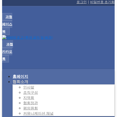
로그인
|
비밀번호 초기화
과협
페이스
북
과협
카카오
톡
홈페이지
협회소개
인사말
조직구성
지역회
협회정관
평의원회
커뮤니케이션 채널