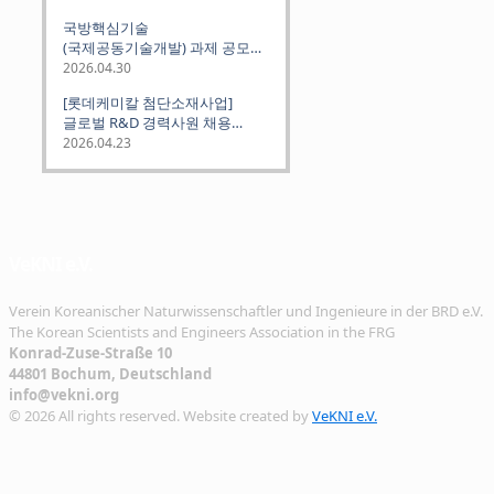
Science and Technology
국방핵심기술
Institutes
(국제공동기술개발) 과제 공모
안내 (~2026.06.26)
2026.04.30
[롯데케미칼 첨단소재사업]
글로벌 R&D 경력사원 채용
(~2026. 5.5)
2026.04.23
VeKNI e.V.
Verein Koreanischer Naturwissenschaftler und Ingenieure in der BRD e.V.
The Korean Scientists and Engineers Association in the FRG
Konrad-Zuse-Straße 10
44801 Bochum, Deutschland
info@vekni.org
© 2026 All rights reserved. Website created by
VeKNI e.V.