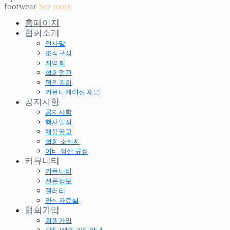
footwear
See more
홈페이지
협회소개
인사말
조직구성
지역회
협회정관
평의원회
커뮤니케이션 채널
공지사항
공지사항
행사일정
채용공고
협회 소식지
여비 정산 규정
커뮤니티
커뮤니티
전문정보
갤러리
양식자료실
협회가입
회원가입